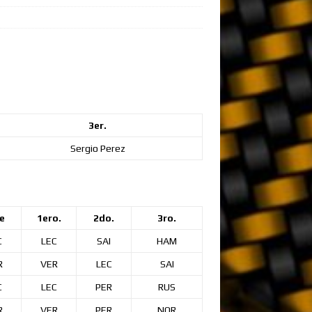
3er.
Sergio
Perez
e
1ero.
2do.
3ro.
C
LEC
SAI
HAM
R
VER
LEC
SAI
C
LEC
PER
RUS
R
VER
PER
NOR