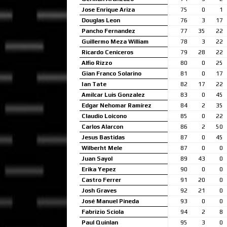
Jose Enrique Ariza
75
0
1
Douglas Leon
76
3
17
Pancho Fernandez
77
35
22
Guillermo Meza William
78
3
22
Ricardo Ceniceros
79
28
22
Alfio Rizzo
80
0
25
Gian Franco Solarino
81
0
17
Ian Tate
82
17
22
Amilcar Luis Gonzalez
83
0
45
Edgar Nehomar Ramírez
84
2
35
Claudio Loicono
85
0
22
Carlos Alarcon
86
2
50
Jesus Bastidas
87
0
45
Wilberht Mele
87
0
0
Juan Sayol
89
43
0
Erika Yepez
90
0
0
Castro Ferrer
91
20
0
Josh Graves
92
21
0
José Manuel Pineda
93
0
0
Fabrizio Sciola
94
2
8
Paul Quinlan
95
3
0