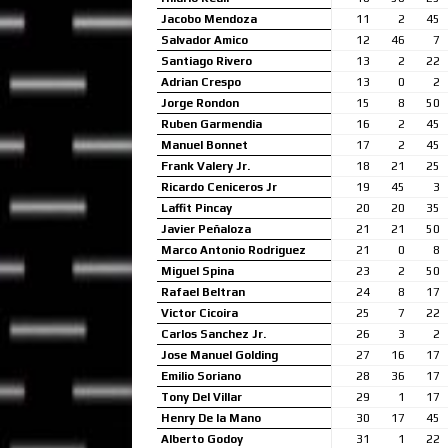
Jacobo Mendoza
11
2
45
Salvador Amico
12
46
7
Santiago Rivero
13
2
22
Adrian Crespo
13
0
2
Jorge Rondon
15
8
50
Ruben Garmendia
16
2
45
Manuel Bonnet
17
2
45
Frank Valery Jr.
18
21
25
Ricardo Ceniceros Jr
19
45
3
Laffit Pincay
20
20
35
Javier Peñaloza
21
21
50
Marco Antonio Rodriguez
21
0
8
Miguel Spina
23
2
50
Rafael Beltran
24
8
17
Victor Cicoira
25
7
22
Carlos Sanchez Jr.
26
3
2
Jose Manuel Golding
27
16
17
Emilio Soriano
28
36
17
Tony Del Villar
29
1
17
Henry De la Mano
30
17
45
Alberto Godoy
31
1
22