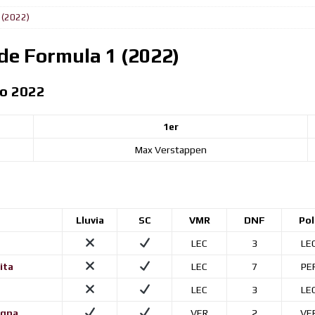
 (2022)
ejado
FORMULA BURGER
su liderazgo en el Campeonato del Mundo ganando en Spa desde
e Formula 1 (2022)
to 2022
ón
FORMULA BURGER
al
FORMULA BURGER
1er
 la victoria en Silverstone, Russell 2do, Hamilton 3ro.
NOTICIAS
Max Verstappen
Ingenuo
FORMULA BURGER
desde la Pole el Gran Premio de Austria
NOTICIAS
iones (Y y Z)
FORMULA BURGER
Lluvia
SC
VMR
DNF
Pol
LEC
3
LE
ita
LEC
7
PE
LEC
3
LE
agna
VER
2
VE