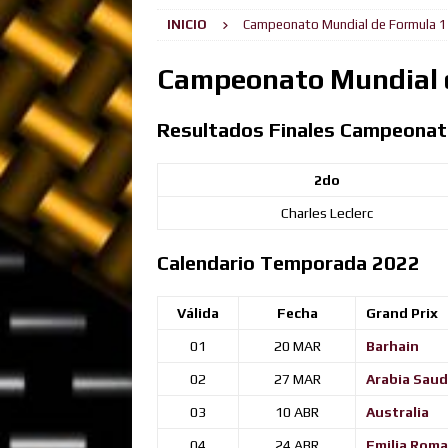
INICIO
Campeonato Mundial de Formula 1
[ 22 julio, 2026 ]
Camino desp
[ 19 julio, 2026 ]
Kimi aumenta 
Campeonato Mundial d
la pole.
NOTICIAS
Resultados Finales Campeona
[ 15 julio, 2026 ]
Autoregulaci
[ 9 julio, 2026 ]
Anticlimax Tot
2do
[ 5 julio, 2026 ]
Leclerc se lleva
Charles
Leclerc
[ 2 julio, 2026 ]
El Astuto y el 
Calendario Temporada 2022
[ 28 junio, 2026 ]
Russell Gana 
[ 5 agosto, 2026 ]
Dos generac
Válida
Fecha
Grand Prix
01
20 MAR
Barhain
02
27 MAR
Arabia Saud
03
10 ABR
Australia
04
24 ABR
Emilia Rom