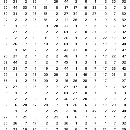
28
31
2
26
1
20
44
2
8
1
2
20
32
20
44
33
16
35
8
17
17
16
33
2
7
2
32
31
2
16
35
2
27
34
8
27
2
7
32
27
2
2
26
35
2
44
26
2
3
2
6
32
32
1
17
1
19
20
44
1
7
8
16
7
32
8
27
2
26
2
2
61
2
8
27
17
7
32
32
2
2
16
35
7
26
1
2
7
22
17
32
32
26
7
1
18
2
61
1
3
7
17
7
48
33
1
65
2
2
2
42
27
8
2
2
7
47
28
27
2
1
2
2
46
1
7
2
17
22
47
32
44
2
1
2
7
45
1
3
1
2
7
32
27
31
17
7
19
2
44
1
8
7
17
26
42
27
1
2
16
20
20
2
1
46
2
17
25
3
33
1
2
16
20
2
46
26
28
7
17
1
27
27
27
1
16
2
7
27
17
8
2
2
7
32
28
1
2
2
2
2
61
27
8
7
1
8
3
33
2
2
1
35
2
46
27
28
2
2
7
2
32
6
20
17
20
7
1
26
6
7
17
20
0
33
1
2
6
2
25
2
16
3
45
2
22
48
27
7
25
0
2
21
1
6
7
2
1
1
2
50
26
7
17
2
2
26
1
2
7
1
7
32
3
31
50
26
1
7
26
6
7
7
25
7
20