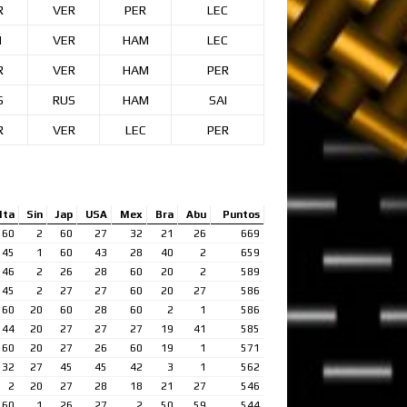
R
VER
PER
LEC
I
VER
HAM
LEC
R
VER
HAM
PER
S
RUS
HAM
SAI
R
VER
LEC
PER
Ita
Sin
Jap
USA
Mex
Bra
Abu
Puntos
60
2
60
27
32
21
26
669
45
1
60
43
28
40
2
659
46
2
26
28
60
20
2
589
45
2
27
27
60
20
27
586
60
20
60
28
60
2
1
586
44
20
27
27
27
19
41
585
60
20
27
26
60
19
1
571
32
27
45
45
42
3
1
562
2
20
27
28
18
21
27
546
60
1
26
27
2
50
59
544