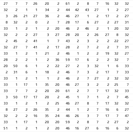
27
7
7
26
20
2
61
2
8
7
16
32
32
32
2
1
1
34
2
44
42
43
27
1
2
27
3
26
21
27
36
2
46
27
1
2
17
2
27
8
32
2
0
2
7
28
17
6
27
2
27
31
33
1
2
1
2
20
46
2
46
2
1
20
32
32
2
2
27
3
27
28
20
2
26
27
8
32
2
45
2
41
1
7
43
2
3
2
2
22
27
32
27
7
41
2
17
28
2
7
2
2
7
31
33
1
2
1
21
2
46
1
2
2
19
32
27
28
2
2
1
2
36
59
17
6
2
2
32
7
20
50
6
1
2
22
27
2
3
32
1
6
33
2
31
6
1
18
2
46
7
3
2
17
7
33
33
1
2
1
1
2
46
2
7
27
2
32
32
33
1
17
1
35
20
46
27
3
2
2
25
7
33
7
7
2
20
20
61
2
7
7
17
32
33
3
50
17
17
20
2
45
1
7
1
2
7
45
33
1
2
1
2
25
46
27
8
7
17
32
32
8
27
2
26
35
2
44
1
2
7
16
6
27
32
2
2
16
35
24
46
26
3
7
17
7
47
33
1
17
1
20
20
59
2
8
7
2
27
2
51
1
2
1
2
20
46
16
27
6
16
6
32