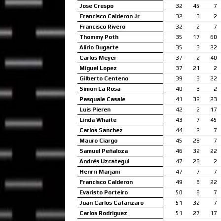
Jose Crespo
32
45
7
Francisco Calderon Jr
32
3
2
Francisco Rivero
32
2
7
Thommy Poth
35
17
60
Alirio Dugarte
35
3
22
Carlos Meyer
37
2
40
Miguel Lopez
37
21
2
Gilberto Centeno
39
3
22
Simon La Rosa
40
3
2
Pasquale Casale
41
32
23
Luis Pieren
42
2
17
Linda Whaite
43
7
45
Carlos Sanchez
44
2
7
Mauro Ciargo
45
28
7
Samuel Peñaloza
46
32
22
Andrés Uzcategui
47
28
2
Henrri Marjani
47
7
7
Francisco Calderon
49
8
22
Evaristo Porteiro
50
8
7
Juan Carlos Catanzaro
51
32
7
Carlos Rodriguez
51
27
17