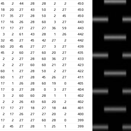
45
2
44
28
28
2
2
450
18
20
27
43
50
2
27
450
17
35
27
28
50
2
45
450
17
16
26
28
60
3
27
443
17
17
27
27
27
36
59
443
3
2
61
43
28
1
26
442
32
45
27
45
42
27
2
442
60
20
45
27
27
3
27
439
45
2
60
27
60
20
27
435
2
2
27
28
60
36
27
433
2
2
27
60
60
21
27
423
60
1
27
28
50
2
27
422
60
1
27
28
45
26
27
411
17
1
26
28
60
19
0
405
17
0
27
28
0
3
27
404
3
2
60
60
28
1
1
402
2
2
26
43
60
20
2
402
17
17
27
18
27
18
44
401
2
17
26
27
27
20
2
400
17
2
27
27
60
28
0
399
2
45
27
28
1
25
1
399