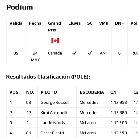
Podium
Válida
Fecha
Grand
Lluvia
SC
VMR
DNF
Pol
Prix
05
24
ANT
6
RU
Canada
MAY
Resultados Clasificación (POLE):
POS.
NO.
PILOTO
ESCUDERIA
Q1
Q
1
63
George
Russell
Mercedes
1:13.953
1:
2
12
Kimi
Antonelli
Mercedes
1:13.380
1:
3
1
Lando
Norris
McLaren
1:13.503
1:
4
81
Oscar
Piastri
McLaren
1:13.559
1: