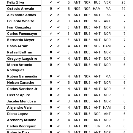
Felix Silva
✔
✔
6
ANT
NOR
RUS
VER
23
Octavio Arevalo
✖
✔
3
NOR
NOR
HAM
PIA
19
Alexandra Armas
✔
✔
4
ANT
RUS
ANT
PIA
7
Eduardo Whaite
✔
✔
3
ANT
RUS
NOR
ANT
7
Ivan Gonzalez
✔
✔
5
ANT
RUS
ANT
NOR
7
Carlos Fuenmayor
✔
✔
5
ANT
RUS
ANT
NOR
7
Bernardo Meyer
✔
✔
5
ANT
RUS
ANT
NOR
7
Pablo Arraiz
✔
✔
4
ANT
RUS
NOR
HAM
7
Rafael Beltran
✖
✔
5
ANT
RUS
ANT
NOR
6
Gregory Izaguirre
✖
✔
4
ANT
RUS
ANT
NOR
6
Marco Antonio
✖
✔
3
ANT
RUS
ANT
NOR
6
Rodriguez
Ruben Garmendia
✖
✔
4
ANT
NOR
ANT
PIA
6
Nelson Canache
✖
✔
3
ANT
RUS
ANT
NOR
6
Carlos Sanchez Jr.
✖
✔
4
ANT
RUS
ANT
NOR
6
Hector Apure
✖
✔
4
ANT
RUS
ANT
NOR
6
Jacobo Mendoza
✖
✔
3
ANT
RUS
ANT
NOR
6
Alejandro Vale
✖
✔
4
ANT
RUS
ANT
HAM
6
Diana Lopez
✖
✔
2
ANT
RUS
NOR
ANT
6
Arehanny Millano
✖
✔
4
ANT
RUS
ANT
NOR
6
Carlos Rodriguez
✖
✔
3
ANT
RUS
LIN
PIA
6
Roberto Diaz
✖
✔
3
ANT
RUS
ANT
NOR
6