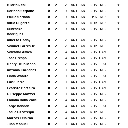
Hilario Reali
✖
✔
2
ANT
ANT
RUS
NOR
31
Dariana Serpone
✖
✔
3
ANT
ANT
RUS
NOR
31
Emilio Soriano
✖
✔
3
ANT
ANT
PIA
RUS
31
Alirio Dugarte
✖
✔
4
ANT
ANT
NOR
RUS
31
Dubraska
✖
✔
3
ANT
ANT
RUS
NOR
31
Rodriguez
Alberto Godoy
✖
✔
2
ANT
ANT
RUS
NOR
31
Samuel Torres Jr.
✖
✔
2
ANT
ANT
NOR
RUS
31
Salvador Amico
✖
✔
4
ANT
ANT
RUS
HAM
31
Jose Crespo
✖
✔
4
ANT
ANT
RUS
HAM
31
Henry De la Mano
✖
✔
2
ANT
ANT
RUS
PIA
31
Antonio Cardenas
✖
✔
3
ANT
ANT
RUS
NOR
31
Linda Whaite
✖
✔
3
ANT
ANT
RUS
PIA
31
Luis Sierra
✖
✔
3
ANT
ANT
RUS
HAM
31
Evaristo Porteiro
✖
✔
3
ANT
ANT
RUS
HAM
31
Giuseppe Mazzei
✖
✔
3
ANT
ANT
RUS
NOR
31
Claudio Dalla Valle
✖
✔
4
ANT
ANT
RUS
NOR
31
Jorge Rondon
✖
✔
4
ANT
ANT
RUS
PIA
31
Josue Uzcategui
✖
✔
4
ANT
ANT
NOR
RUS
31
Marcos Felairan
✖
✔
4
ANT
ANT
RUS
NOR
31
Juan Manuel
✖
✔
3
ANT
ANT
RUS
NOR
31