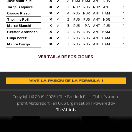
José Manrique
✖
✔
2
HAM
HAM
ANT
RUS
1
Jorge Izaguirre
✖
✔
3
NOR
RUS
NOR
ANT
1
Giorgio Rizzo
✖
✔
4
RUS
NOR
ANT
HAM
1
Thommy Poth
✖
✔
3
RUS
RUS
ANT
NOR
1
Marcó Bianchi
✖
✔
3
RUS
PIA
ANT
RUS
1
German Aranzazo
✖
✔
4
RUS
RUS
ANT
HAM
1
Hugo Perez
✖
✔
3
RUS
RUS
ANT
HAM
1
Mauro Ciargo
✖
✔
3
RUS
RUS
ANT
HAM
1
VER TABLA DE POSICIONES
Copyright © 2019-2026 | The Paddock Pass Club it's a non-
profit Motorsport Fan Club Organization | Powered by
TheAttic.tv