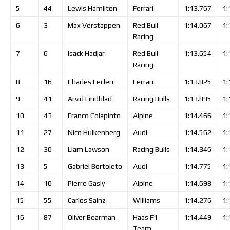
5
44
Lewis
Hamilton
Ferrari
1:13.767
1:
6
3
Max
Verstappen
Red Bull
1:14.067
1:
Racing
7
6
Isack
Hadjar
Red Bull
1:13.654
1:
Racing
8
16
Charles
Leclerc
Ferrari
1:13.825
1:
9
41
Arvid
Lindblad
Racing Bulls
1:13.895
1:
10
43
Franco
Colapinto
Alpine
1:14.466
1:
11
27
Nico
Hulkenberg
Audi
1:14.562
1:
12
30
Liam
Lawson
Racing Bulls
1:14.346
1:
13
5
Gabriel
Bortoleto
Audi
1:14.775
1:
14
10
Pierre
Gasly
Alpine
1:14.698
1:
15
55
Carlos
Sainz
Williams
1:14.276
1:
16
87
Oliver
Bearman
Haas F1
1:14.449
1:
Team