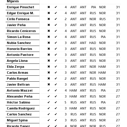
Mijares
Enrique Pinochet
✖
✔
4
ANT
ANT
PIA
NOR
31
Edgar Enrique M.
✖
✔
4
ANT
ANT
RUS
NOR
31
Cirilo Fonseca
✖
✔
2
ANT
ANT
NOR
RUS
31
Javier Peña
✖
✔
3
ANT
ANT
RUS
NOR
31
Ricardo Ceniceros
✖
✔
4
ANT
ANT
RUS
NOR
31
Simon La Rosa
✖
✔
4
ANT
ANT
RUS
PIA
31
Nubia Sanchez
✖
✔
3
ANT
ANT
HAD
NOR
31
Honorio Barrios
✖
✔
3
ANT
ANT
RUS
NOR
31
Antonio Pastore
✖
✔
3
ANT
ANT
RUS
NOR
31
Angela Llona
✖
✔
3
ANT
ANT
RUS
NOR
31
Elda Zerpa
✖
✔
3
ANT
ANT
NOR
HAM
31
Carlos Armas
✖
✔
3
ANT
ANT
NOR
HAM
31
Pablo Rangel
✖
✔
2
ANT
ANT
RUS
NOR
31
Javier Beltran
✖
✔
3
ANT
ANT
RUS
HAM
31
Antonio Mazzei
✔
✔
4
HAM
ANT
RUS
PIA
27
Alexander Peña
✔
✔
3
HAM
ANT
RUS
NOR
27
Héctor Sabino
✔
✔
5
RUS
ANT
RUS
PIA
27
Camila Rodríguez
✔
✔
3
HAM
ANT
RUS
NOR
27
Carlos Sanchez
✔
✔
3
RUS
ANT
RUS
NOR
27
Miguel Spina
✔
✔
3
RUS
ANT
RUS
NOR
27
Ricardo Yanez
✔
✔
4
NOR
ANT
NOR
RUS
27