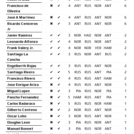
Francisco de
✖
✔
4
ANT
RUS
NOR
ANT
6
Oliveira
José A Martinez
✖
✔
4
ANT
RUS
ANT
NOR
6
Ricardo Ceniceros
✖
✔
3
ANT
RUS
ANT
NOR
6
Jr
Javier Ramirez
✔
✔
3
NOR
HAD
NOR
ANT
2
Leonardo Alfonzo
✔
✔
4
NOR
RUS
NOR
ANT
2
Frank Valery Jr.
✔
✔
4
NOR
NOR
VER
HAM
2
Santiago La
✔
✔
3
RUS
NOR
ANT
RUS
2
Concha
Engelberth Rojas
✔
✔
3
RUS
RUS
ANT
NOR
2
Santiago Rivero
✔
✔
5
RUS
RUS
ANT
PIA
2
Francisco Rivero
✔
✔
4
RUS
RUS
ANT
HAM
2
Jose Enrique Ariza
✖
✔
4
RUS
RUS
ANT
NOR
1
Miguel Lopez
✖
✔
3
PIA
RUS
NOR
PIA
1
Pancho Fernandez
✖
✔
5
HAM
RUS
ANT
PIA
1
Carlos Badaraco
✖
✔
5
RUS
RUS
NOR
HAM
1
Gilberto Centeno
✖
✔
2
NOR
RUS
ANT
NOR
1
Oscar Lobo
✖
✔
3
NOR
RUS
ANT
NOR
1
Douglas Leon
✖
✔
3
PIA
RUS
NOR
ANT
1
Manuel Bonnet
✖
✔
3
PIA
RUS
NOR
ANT
1