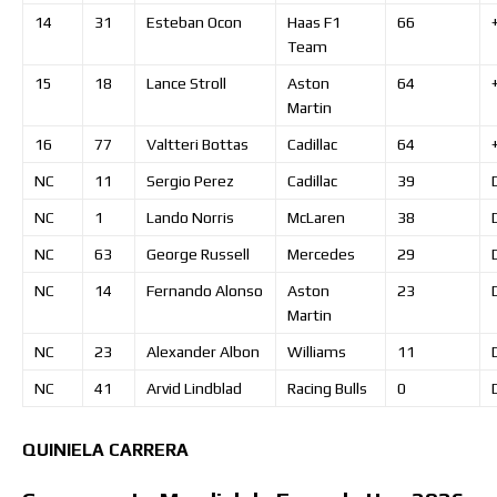
14
31
Esteban
Ocon
Haas F1
66
Team
15
18
Lance
Stroll
Aston
64
Martin
16
77
Valtteri
Bottas
Cadillac
64
NC
11
Sergio
Perez
Cadillac
39
NC
1
Lando
Norris
McLaren
38
NC
63
George
Russell
Mercedes
29
NC
14
Fernando
Alonso
Aston
23
Martin
NC
23
Alexander
Albon
Williams
11
NC
41
Arvid
Lindblad
Racing Bulls
0
QUINIELA
CARRERA