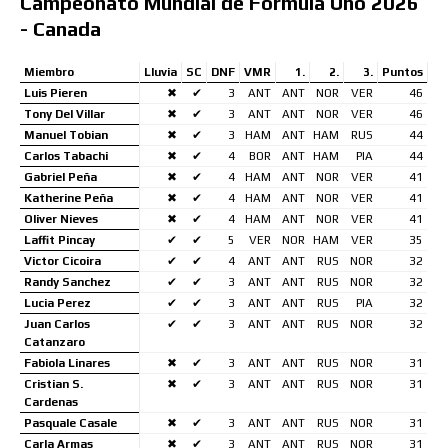
Campeonato Mundial de Formula Uno 2026
- Canada
Miembro
Lluvia
SC
DNF
VMR
1.
2.
3.
Puntos
Luis Pieren
✖
✔
3
ANT
ANT
NOR
VER
46
Tony Del Villar
✖
✔
3
ANT
ANT
NOR
VER
46
Manuel Tobian
✖
✔
3
HAM
ANT
HAM
RUS
44
Carlos Tabachi
✖
✔
4
BOR
ANT
HAM
PIA
44
Gabriel Peña
✖
✔
4
HAM
ANT
NOR
VER
41
Katherine Peña
✖
✔
4
HAM
ANT
NOR
VER
41
Oliver Nieves
✖
✔
4
HAM
ANT
NOR
VER
41
Laffit Pincay
✔
✔
5
VER
NOR
HAM
VER
35
Victor Cicoira
✔
✔
4
ANT
ANT
RUS
NOR
32
Randy Sanchez
✔
✔
3
ANT
ANT
RUS
NOR
32
Lucia Perez
✔
✔
3
ANT
ANT
RUS
PIA
32
Juan Carlos
✔
✔
3
ANT
ANT
RUS
NOR
32
Catanzaro
Fabiola Linares
✖
✔
3
ANT
ANT
RUS
NOR
31
Cristian S.
✖
✔
3
ANT
ANT
RUS
NOR
31
Cardenas
Pasquale Casale
✖
✔
3
ANT
ANT
RUS
NOR
31
Carla Armas
✖
✔
3
ANT
ANT
RUS
NOR
31