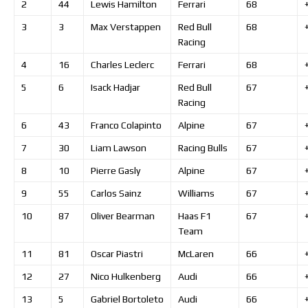
2
44
Lewis
Hamilton
Ferrari
68
3
3
Max
Verstappen
Red Bull
68
Racing
4
16
Charles
Leclerc
Ferrari
68
5
6
Isack
Hadjar
Red Bull
67
Racing
6
43
Franco
Colapinto
Alpine
67
7
30
Liam
Lawson
Racing Bulls
67
8
10
Pierre
Gasly
Alpine
67
9
55
Carlos
Sainz
Williams
67
10
87
Oliver
Bearman
Haas F1
67
Team
11
81
Oscar
Piastri
McLaren
66
12
27
Nico
Hulkenberg
Audi
66
13
5
Gabriel
Bortoleto
Audi
66