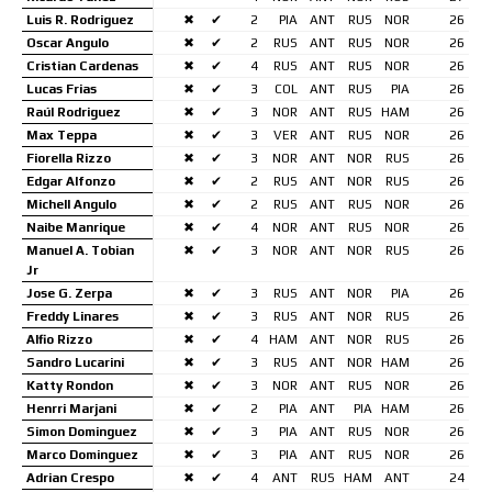
Luis R. Rodriguez
✖
✔
2
PIA
ANT
RUS
NOR
26
Oscar Angulo
✖
✔
2
RUS
ANT
RUS
NOR
26
Cristian Cardenas
✖
✔
4
RUS
ANT
RUS
NOR
26
Lucas Frias
✖
✔
3
COL
ANT
RUS
PIA
26
Raúl Rodriguez
✖
✔
3
NOR
ANT
RUS
HAM
26
Max Teppa
✖
✔
3
VER
ANT
RUS
NOR
26
Fiorella Rizzo
✖
✔
3
NOR
ANT
NOR
RUS
26
Edgar Alfonzo
✖
✔
2
RUS
ANT
NOR
RUS
26
Michell Angulo
✖
✔
2
RUS
ANT
RUS
NOR
26
Naibe Manrique
✖
✔
4
NOR
ANT
RUS
NOR
26
Manuel A. Tobian
✖
✔
3
NOR
ANT
NOR
RUS
26
Jr
Jose G. Zerpa
✖
✔
3
RUS
ANT
NOR
PIA
26
Freddy Linares
✖
✔
3
RUS
ANT
NOR
RUS
26
Alfio Rizzo
✖
✔
4
HAM
ANT
NOR
RUS
26
Sandro Lucarini
✖
✔
3
RUS
ANT
NOR
HAM
26
Katty Rondon
✖
✔
3
NOR
ANT
RUS
NOR
26
Henrri Marjani
✖
✔
2
PIA
ANT
PIA
HAM
26
Simon Dominguez
✖
✔
3
PIA
ANT
RUS
NOR
26
Marco Dominguez
✖
✔
3
PIA
ANT
RUS
NOR
26
Adrian Crespo
✖
✔
4
ANT
RUS
HAM
ANT
24