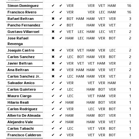
Simon Dominguez
✔
✔
VER
VER
VET
HAM
16
Francisco Rivero
✔
✔
VER
VER
LEC
HAM
16
Rafael Beltran
✖
✔
BOT
HAM
HAM
VET
VER
3
Pancho Fernandez
✔
✔
BOT
HAM
VER
VET
2
Gustavo Villarroel
✖
✔
VET
LEC
HAM
LEC
VET
2
Jose Rafael
✖
✔
HAM
LEC
HAM
VER
BOT
2
Revenga
Joaquin Castro
✖
✔
VER
VET
HAM
VER
LEC
2
Carlos Sanchez
✖
✔
LEC
BOT
HAM
VER
BOT
2
Javier Beltran
✖
✔
VER
VET
VET
HAM
VER
2
Ana Beltran
✖
✔
VER
HAM
HAM
VER
VET
2
Carlos Sanchez Jr.
✖
✔
LEC
HAM
HAM
VER
VET
2
Salvador Amico
✔
✔
VER
VET
VER
HAM
1
Carlos Quintero
✔
✔
LEC
HAM
BOT
VER
1
Mauro Ciargo
✔
✔
LEC
VET
HAM
VER
1
Hilario Reali
✔
✔
HAM
HAM
BOT
VER
1
Carlos Rodriguez
✔
✔
VER
LEC
VER
BOT
1
Alberto De Almada
✔
✔
HAM
HAM
BOT
VER
1
Alejandro Vale
✔
✔
HAM
HAM
VER
VET
1
Carlos Tabachi
✔
✔
LEC
VET
VER
BOT
1
Francisco Calderon
✔
✔
VER
VET
VER
BOT
1