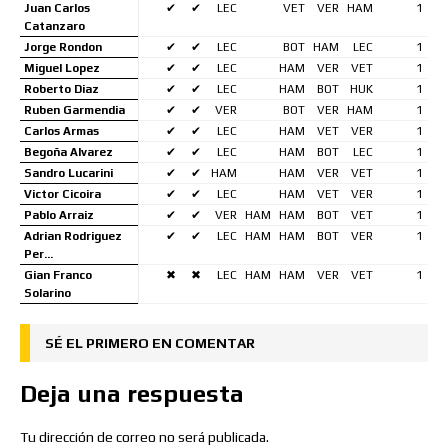
Juan Carlos
✔
✔
LEC
VET
VER
HAM
1
Catanzaro
Jorge Rondon
✔
✔
LEC
BOT
HAM
LEC
1
Miguel Lopez
✔
✔
LEC
HAM
VER
VET
1
Roberto Diaz
✔
✔
LEC
HAM
BOT
HUK
1
Ruben Garmendia
✔
✔
VER
BOT
VER
HAM
1
Carlos Armas
✔
✔
LEC
HAM
VET
VER
1
Begoña Alvarez
✔
✔
LEC
HAM
BOT
LEC
1
Sandro Lucarini
✔
✔
HAM
HAM
VER
VET
1
Victor Cicoira
✔
✔
LEC
HAM
VET
VER
1
Pablo Arraiz
✔
✔
VER
HAM
HAM
BOT
VET
1
Adrian Rodriguez
✔
✔
LEC
HAM
HAM
BOT
VER
1
Per…
Gian Franco
✖
✖
LEC
HAM
HAM
VER
VET
1
Solarino
SÉ EL PRIMERO EN COMENTAR
Deja una respuesta
Tu dirección de correo no será publicada.