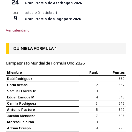
24
Gran Premio de Azerbaijan 2026
octubre 9
-
octubre 11
OCT
9
Gran Premio de Singapore 2026
Ver calendario
QUINIELA FORMULA 1
Campeonato Mundial de Formula Uno 2026
Miembro
Rank
Puntos
Raúl Rodriguez
1
339
Carla Armas
2
337
Samuel Torres Jr.
3
330
Edgar Enrique M.
4
315
Camila Rodríguez
5
313
Antonio Pastore
6
312
Jacobo Mendoza
7
305
Marcos Felairan
8
300
Adrian Crespo
9
296