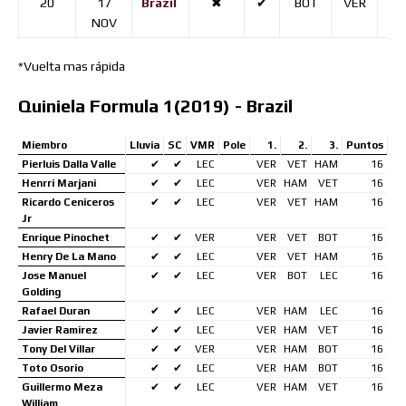
20
17
Brazil
✖
✔
BOT
VER
VE
NOV
*Vuelta mas rápida
Quiniela Formula 1(2019) - Brazil
Miembro
Lluvia
SC
VMR
Pole
1.
2.
3.
Puntos
Pierluis Dalla Valle
✔
✔
LEC
VER
VET
HAM
16
Henrri Marjani
✔
✔
LEC
VER
HAM
VET
16
Ricardo Ceniceros
✔
✔
LEC
VER
VET
HAM
16
Jr
Enrique Pinochet
✔
✔
VER
VER
VET
BOT
16
Henry De La Mano
✔
✔
LEC
VER
VET
HAM
16
Jose Manuel
✔
✔
LEC
VER
BOT
LEC
16
Golding
Rafael Duran
✔
✔
LEC
VER
HAM
LEC
16
Javier Ramirez
✔
✔
LEC
VER
HAM
VET
16
Tony Del Villar
✔
✔
VER
VER
HAM
BOT
16
Toto Osorio
✔
✔
LEC
VER
HAM
BOT
16
Guillermo Meza
✔
✔
LEC
VER
HAM
VET
16
William