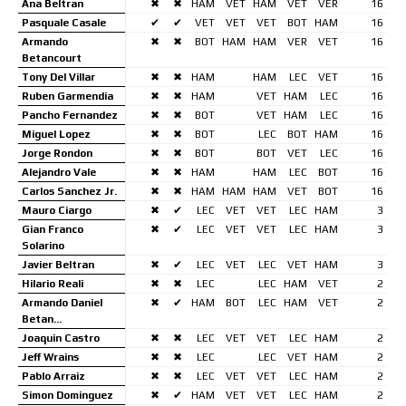
Ana Beltran
✖
✖
HAM
VET
HAM
VET
VER
16
Pasquale Casale
✔
✔
VET
VET
VET
BOT
HAM
16
Armando
✖
✖
BOT
HAM
HAM
VER
VET
16
Betancourt
Tony Del Villar
✖
✖
HAM
HAM
LEC
VET
16
Ruben Garmendia
✖
✖
HAM
VET
HAM
LEC
16
Pancho Fernandez
✖
✖
BOT
VET
HAM
LEC
16
Miguel Lopez
✖
✖
BOT
LEC
BOT
HAM
16
Jorge Rondon
✖
✖
BOT
BOT
VET
LEC
16
Alejandro Vale
✖
✖
HAM
HAM
LEC
BOT
16
Carlos Sanchez Jr.
✖
✖
HAM
HAM
HAM
VET
BOT
16
Mauro Ciargo
✖
✔
LEC
VET
VET
LEC
HAM
3
Gian Franco
✖
✔
LEC
VET
VET
LEC
HAM
3
Solarino
Javier Beltran
✖
✔
LEC
VET
LEC
VET
HAM
3
Hilario Reali
✖
✖
LEC
LEC
HAM
VET
2
Armando Daniel
✖
✔
HAM
BOT
LEC
HAM
VET
2
Betan…
Joaquin Castro
✖
✖
LEC
VET
VET
LEC
HAM
2
Jeff Wrains
✖
✖
LEC
LEC
VET
HAM
2
Pablo Arraiz
✖
✖
LEC
VET
VET
LEC
HAM
2
Simon Dominguez
✖
✔
HAM
VET
VET
LEC
HAM
2