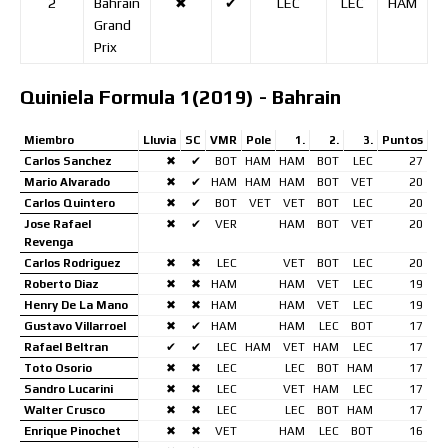
2
Bahrain
✖
✔
LEC
LEC
HAM
Grand
Prix
Quiniela Formula 1(2019) - Bahrain
Miembro
Lluvia
SC
VMR
Pole
1.
2.
3.
Puntos
Carlos Sanchez
✖
✔
BOT
HAM
HAM
BOT
LEC
27
Mario Alvarado
✖
✔
HAM
HAM
HAM
BOT
VET
20
Carlos Quintero
✖
✔
BOT
VET
VET
BOT
LEC
20
Jose Rafael
✖
✔
VER
HAM
BOT
VET
20
Revenga
Carlos Rodriguez
✖
✖
LEC
VET
BOT
LEC
20
Roberto Diaz
✖
✖
HAM
HAM
VET
LEC
19
Henry De La Mano
✖
✖
HAM
HAM
VET
LEC
19
Gustavo Villarroel
✖
✔
HAM
HAM
LEC
BOT
17
Rafael Beltran
✔
✔
LEC
HAM
VET
HAM
LEC
17
Toto Osorio
✖
✖
LEC
LEC
BOT
HAM
17
Sandro Lucarini
✖
✖
LEC
VET
HAM
LEC
17
Walter Crusco
✖
✖
LEC
LEC
BOT
HAM
17
Enrique Pinochet
✖
✖
VET
HAM
LEC
BOT
16