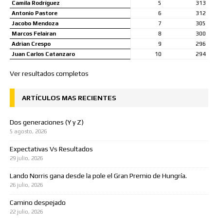
Camila Rodríguez
5
313
Antonio Pastore
6
312
Jacobo Mendoza
7
305
Marcos Felairan
8
300
Adrian Crespo
9
296
Juan Carlos Catanzaro
10
294
Ver resultados completos
ARTÍCULOS MAS RECIENTES
Dos generaciones (Y y Z)
5 agosto, 2026
Expectativas Vs Resultados
29 julio, 2026
Lando Norris gana desde la pole el Gran Premio de Hungría.
26 julio, 2026
Camino despejado
22 julio, 2026