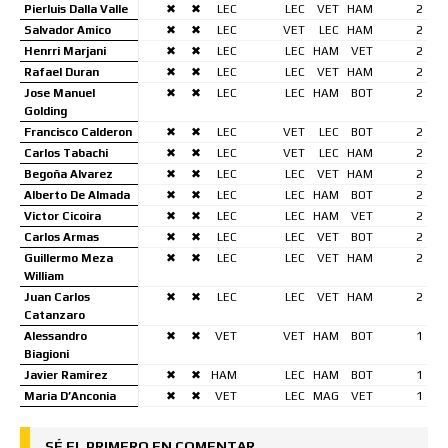
Pierluis Dalla Valle
✖
✖
LEC
LEC
VET
HAM
2
Salvador Amico
✖
✖
LEC
VET
LEC
HAM
2
Henrri Marjani
✖
✖
LEC
LEC
HAM
VET
2
Rafael Duran
✖
✖
LEC
LEC
VET
HAM
2
Jose Manuel
✖
✖
LEC
LEC
HAM
BOT
2
Golding
Francisco Calderon
✖
✖
LEC
VET
LEC
BOT
2
Carlos Tabachi
✖
✖
LEC
VET
LEC
HAM
2
Begoña Alvarez
✖
✖
LEC
LEC
VET
HAM
2
Alberto De Almada
✖
✖
LEC
LEC
HAM
BOT
2
Victor Cicoira
✖
✖
LEC
LEC
HAM
VET
2
Carlos Armas
✖
✖
LEC
LEC
VET
BOT
2
Guillermo Meza
✖
✖
LEC
LEC
VET
HAM
2
William
Juan Carlos
✖
✖
LEC
LEC
VET
HAM
2
Catanzaro
Alessandro
✖
✖
VET
VET
HAM
BOT
1
Biagioni
Javier Ramirez
✖
✖
HAM
LEC
HAM
BOT
1
Maria D’Anconia
✖
✖
VET
LEC
MAG
VET
1
SÉ EL PRIMERO EN COMENTAR