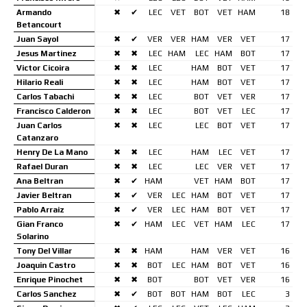
Armando
✖
✔
LEC
VET
BOT
VET
HAM
18
Betancourt
Juan Sayol
✖
✔
VER
VER
HAM
VER
VET
17
Jesus Martinez
✖
✖
LEC
HAM
LEC
HAM
BOT
17
Victor Cicoira
✖
✖
LEC
HAM
BOT
VET
17
Hilario Reali
✖
✖
LEC
HAM
BOT
VET
17
Carlos Tabachi
✖
✖
LEC
BOT
VET
VER
17
Francisco Calderon
✖
✖
LEC
BOT
VET
LEC
17
Juan Carlos
✖
✖
LEC
LEC
BOT
VET
17
Catanzaro
Henry De La Mano
✖
✖
LEC
HAM
LEC
VET
17
Rafael Duran
✖
✖
LEC
LEC
VER
VET
17
Ana Beltran
✖
✔
HAM
VET
HAM
BOT
17
Javier Beltran
✖
✔
VER
LEC
HAM
BOT
VET
17
Pablo Arraiz
✖
✔
VER
LEC
HAM
BOT
VET
17
Gian Franco
✖
✔
HAM
LEC
VET
HAM
LEC
17
Solarino
Tony Del Villar
✖
✖
HAM
HAM
VER
VET
16
Joaquin Castro
✖
✖
BOT
LEC
HAM
BOT
VET
16
Enrique Pinochet
✖
✖
BOT
BOT
VET
VER
16
Carlos Sanchez
✖
✔
BOT
BOT
HAM
BOT
LEC
3