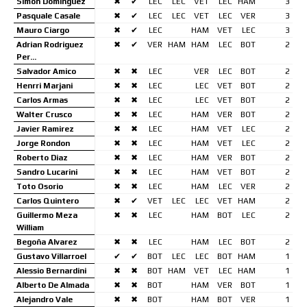
Simon Dominguez
✖
✔
LEC
LEC
VET
LEC
HAM
3
Pasquale Casale
✖
✔
LEC
LEC
VET
LEC
VER
3
Mauro Ciargo
✖
✔
LEC
HAM
VET
LEC
3
Adrian Rodriguez
✖
✔
VER
HAM
HAM
LEC
BOT
2
Per…
Salvador Amico
✖
✖
LEC
VER
LEC
BOT
2
Henrri Marjani
✖
✖
LEC
LEC
VET
BOT
2
Carlos Armas
✖
✖
LEC
LEC
VET
BOT
2
Walter Crusco
✖
✖
LEC
HAM
VER
BOT
2
Javier Ramirez
✖
✖
LEC
HAM
VET
LEC
2
Jorge Rondon
✖
✖
LEC
HAM
VET
LEC
2
Roberto Diaz
✖
✖
LEC
HAM
VER
BOT
2
Sandro Lucarini
✖
✖
LEC
HAM
VET
BOT
2
Toto Osorio
✖
✖
LEC
HAM
LEC
VER
2
Carlos Quintero
✖
✔
VET
LEC
LEC
VET
HAM
2
Guillermo Meza
✖
✖
LEC
HAM
BOT
LEC
2
William
Begoña Alvarez
✖
✖
LEC
HAM
LEC
BOT
2
Gustavo Villarroel
✔
✔
BOT
LEC
LEC
BOT
HAM
1
Alessio Bernardini
✖
✖
BOT
HAM
VET
LEC
HAM
1
Alberto De Almada
✖
✖
BOT
HAM
VER
BOT
1
Alejandro Vale
✖
✖
BOT
HAM
BOT
VER
1