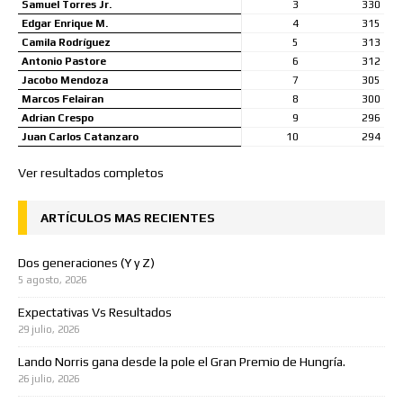
Samuel Torres Jr.
3
330
Edgar Enrique M.
4
315
Camila Rodríguez
5
313
Antonio Pastore
6
312
Jacobo Mendoza
7
305
Marcos Felairan
8
300
Adrian Crespo
9
296
Juan Carlos Catanzaro
10
294
Ver resultados completos
ARTÍCULOS MAS RECIENTES
Dos generaciones (Y y Z)
5 agosto, 2026
Expectativas Vs Resultados
29 julio, 2026
Lando Norris gana desde la pole el Gran Premio de Hungría.
26 julio, 2026