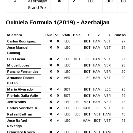
4
Azerbaijan
✖
✔
LEC
BOT
BOT
Grand Prix
Quiniela Formula 1(2019) - Azerbaijan
Miembro
Lluvia
SC
VMR
Pole
1.
2.
3.
Puntos
Carlos Rodriguez
✖
✖
LEC
BOT
HAM
VET
27
Jose Manuel
✖
✖
LEC
BOT
HAM
VET
27
Golding
Luis Lacau
✖
✔
LEC
VET
LEC
HAM
VET
21
Miguel Lopez
✖
✖
LEC
BOT
HAM
VER
20
Pancho Fernandez
✖
✖
LEC
BOT
HAM
VER
20
Armando Daniel
✖
✔
VER
LEC
HAM
VET
20
Betan…
Mario Alvarado
✖
✔
BOT
BOT
HAM
LEC
20
Pierluis Dalla Valle
✖
✖
BOT
BOT
HAM
VER
19
Jeff Wrains
✖
✔
LEC
LEC
VET
HAM
VER
18
Carlos Sanchez Jr.
✖
✔
LEC
LEC
HAM
LEC
VET
18
Rafael Beltran
✖
✔
LEC
LEC
BOT
VET
HAM
18
Jose Rafael
✖
✔
LEC
HAM
BOT
VET
18
Revenga
Francisco Rivero
✖
✔
LEC
LEC
BOT
VET
HAM
18