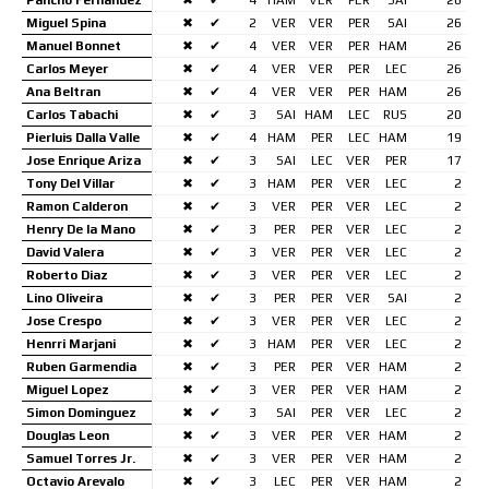
Miguel Spina
✖
✔
2
VER
VER
PER
SAI
26
Manuel Bonnet
✖
✔
4
VER
VER
PER
HAM
26
Carlos Meyer
✖
✔
4
VER
VER
PER
LEC
26
Ana Beltran
✖
✔
4
VER
VER
PER
HAM
26
Carlos Tabachi
✖
✔
3
SAI
HAM
LEC
RUS
20
Pierluis Dalla Valle
✖
✔
4
HAM
PER
LEC
HAM
19
Jose Enrique Ariza
✖
✔
3
SAI
LEC
VER
PER
17
Tony Del Villar
✖
✔
3
HAM
PER
VER
LEC
2
Ramon Calderon
✖
✔
3
VER
PER
VER
LEC
2
Henry De la Mano
✖
✔
3
PER
PER
VER
LEC
2
David Valera
✖
✔
3
VER
PER
VER
LEC
2
Roberto Diaz
✖
✔
3
VER
PER
VER
LEC
2
Lino Oliveira
✖
✔
3
PER
PER
VER
SAI
2
Jose Crespo
✖
✔
3
VER
PER
VER
LEC
2
Henrri Marjani
✖
✔
3
HAM
PER
VER
LEC
2
Ruben Garmendia
✖
✔
3
PER
PER
VER
HAM
2
Miguel Lopez
✖
✔
3
VER
PER
VER
HAM
2
Simon Dominguez
✖
✔
3
SAI
PER
VER
LEC
2
Douglas Leon
✖
✔
3
VER
PER
VER
HAM
2
Samuel Torres Jr.
✖
✔
3
VER
PER
VER
HAM
2
Octavio Arevalo
✖
✔
3
LEC
PER
VER
HAM
2