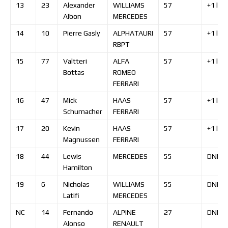
13
23
Alexander
WILLIAMS
57
+1
lap
Albon
MERCEDES
14
10
Pierre
Gasly
ALPHATAURI
57
+1
lap
RBPT
15
77
Valtteri
ALFA
57
+1
lap
Bottas
ROMEO
FERRARI
16
47
Mick
HAAS
57
+1
lap
Schumacher
FERRARI
17
20
Kevin
HAAS
57
+1
lap
Magnussen
FERRARI
18
44
Lewis
MERCEDES
55
DNF
Hamilton
19
6
Nicholas
WILLIAMS
55
DNF
Latifi
MERCEDES
NC
14
Fernando
ALPINE
27
DNF
Alonso
RENAULT