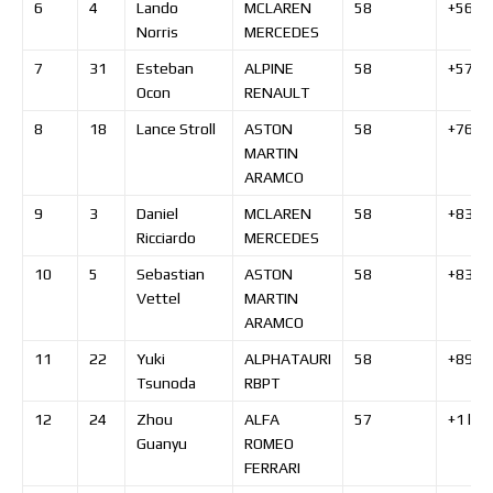
6
4
Lando
MCLAREN
58
+56.2
Norris
MERCEDES
7
31
Esteban
ALPINE
58
+57.2
Ocon
RENAULT
8
18
Lance
Stroll
ASTON
58
+76.9
MARTIN
ARAMCO
9
3
Daniel
MCLAREN
58
+83.2
Ricciardo
MERCEDES
10
5
Sebastian
ASTON
58
+83.8
Vettel
MARTIN
ARAMCO
11
22
Yuki
ALPHATAURI
58
+89.3
Tsunoda
RBPT
12
24
Zhou
ALFA
57
+1
lap
Guanyu
ROMEO
FERRARI