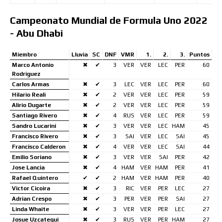
Campeonato Mundial de Formula Uno 2022
- Abu Dhabi
Miembro
Lluvia
SC
DNF
VMR
1.
2.
3.
Puntos
Marco Antonio
✖
✔
3
VER
VER
LEC
PER
60
Rodriguez
Carlos Armas
✖
✔
3
LEC
VER
LEC
PER
60
Hilario Reali
✖
✔
2
VER
VER
LEC
PER
59
Alirio Dugarte
✖
✔
2
VER
VER
LEC
PER
59
Santiago Rivero
✖
✔
4
RUS
VER
LEC
PER
59
Sandro Lucarini
✖
✔
3
VER
VER
LEC
HAM
45
Francisco Rivero
✖
✔
3
SAI
VER
LEC
SAI
45
Francisco Calderon
✖
✔
4
VER
VER
LEC
SAI
44
Emilio Soriano
✖
✔
3
VER
VER
SAI
PER
42
Jose Lancia
✖
✔
4
HAM
VER
HAM
PER
41
Rafael Quintero
✔
✔
2
HAM
VER
HAM
PER
40
Victor Cicoira
✖
✔
3
RIC
VER
PER
LEC
27
Adrian Crespo
✖
✔
3
PER
VER
PER
SAI
27
Linda Whaite
✖
✔
3
VER
VER
PER
LEC
27
Josue Uzcategui
✖
✔
3
RUS
VER
PER
HAM
27