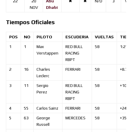
22
20
Abu
✖
✖
N/D
3
VE
NOV
Dhabi
Tiempos Oficiales
POS
NO
PILOTO
ESCUDERIA
VUELTAS
TIEM
1
1
Max
RED BULL
58
1:27:4
Verstappen
RACING
RBPT
2
16
Charles
FERRARI
58
+8.77
Leclerc
3
11
Sergio
RED BULL
58
+10.0
Perez
RACING
RBPT
4
55
Carlos
Sainz
FERRARI
58
+24.8
5
63
George
MERCEDES
58
+35.8
Russell