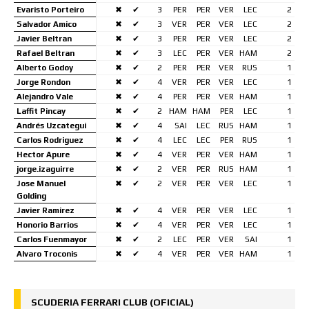
Evaristo Porteiro
✖
✔
3
PER
PER
VER
LEC
2
Salvador Amico
✖
✔
3
VER
PER
VER
LEC
2
Javier Beltran
✖
✔
3
PER
PER
VER
LEC
2
Rafael Beltran
✖
✔
3
LEC
PER
VER
HAM
2
Alberto Godoy
✖
✔
2
PER
PER
VER
RUS
1
Jorge Rondon
✖
✔
4
VER
PER
VER
LEC
1
Alejandro Vale
✖
✔
4
PER
PER
VER
HAM
1
Laffit Pincay
✖
✔
2
HAM
HAM
PER
LEC
1
Andrés Uzcategui
✖
✔
4
SAI
LEC
RUS
HAM
1
Carlos Rodriguez
✖
✔
4
LEC
LEC
PER
RUS
1
Hector Apure
✖
✔
4
VER
PER
VER
HAM
1
jorge.izaguirre
✖
✔
2
VER
PER
RUS
HAM
1
Jose Manuel
✖
✔
2
VER
PER
VER
LEC
1
Golding
Javier Ramirez
✖
✔
4
VER
PER
VER
LEC
1
Honorio Barrios
✖
✔
4
VER
PER
VER
LEC
1
Carlos Fuenmayor
✖
✔
2
LEC
PER
VER
SAI
1
Alvaro Troconis
✖
✔
4
VER
PER
VER
HAM
1
SCUDERIA FERRARI CLUB (OFICIAL)