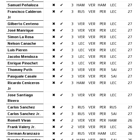
Samuel Peñaloza
✖
✔
3
HAM
VER
HAM
LEC
27
Francisco Calderon
✖
✔
3
RUS
VER
PER
LEC
27
Jr
Gilberto Centeno
✖
✔
3
VER
VER
PER
LEC
27
José Manrique
✖
✔
3
VER
VER
PER
LEC
27
Simon La Rosa
✖
✔
3
VER
VER
PER
LEC
27
Nelson Canache
✖
✔
3
LEC
VER
PER
LEC
27
Luis Pieren
✖
✔
3
LEC
VER
PER
LEC
27
Jacobo Mendoza
✖
✔
3
LEC
VER
PER
LEC
27
Enrique Pinochet
✖
✔
3
LEC
VER
PER
LEC
27
Thommy Poth
✖
✔
3
VER
VER
PER
SAI
27
Pasquale Casale
✖
✔
3
VER
VER
PER
SAI
27
Ricardo Ceniceros
✖
✔
3
HAM
VER
PER
LEC
27
Jr
Jose Santiago
✖
✔
3
VER
VER
PER
LEC
27
Rivero
Carlos Sanchez
✖
✔
3
RUS
VER
PER
RUS
27
Carlos Sanchez Jr.
✖
✔
3
RUS
VER
PER
SAI
27
Romelt Vivas
✖
✔
2
VER
VER
PER
HAM
26
Frank Valery Jr.
✖
✔
2
VER
VER
PER
LEC
26
German Aranzazo
✖
✔
2
RUS
VER
HAM
LEC
26
Pancho Fernandez
✖
✔
4
HAM
VER
PER
SAI
26