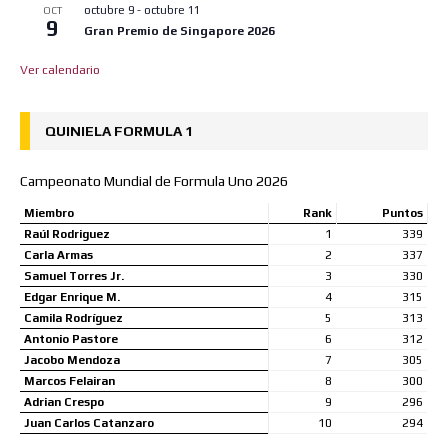
octubre 9
-
octubre 11
OCT
9
Gran Premio de Singapore 2026
Ver calendario
QUINIELA FORMULA 1
Campeonato Mundial de Formula Uno 2026
Miembro
Rank
Puntos
Raúl Rodriguez
1
339
Carla Armas
2
337
Samuel Torres Jr.
3
330
Edgar Enrique M.
4
315
Camila Rodríguez
5
313
Antonio Pastore
6
312
Jacobo Mendoza
7
305
Marcos Felairan
8
300
Adrian Crespo
9
296
Juan Carlos Catanzaro
10
294