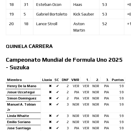
18
31
Esteban
Ocon
Haas
53
+
19
5
Gabriel
Bortoleto
Kick Sauber
53
+
20
18
Lance
Stroll
Aston
52
+1
Martin
CARRERA
QUINIELA
Campeonato Mundial de Formula Uno 2025
- Suzuka
Miembro
Lluvia
SC
DNF
VMR
1.
2.
3.
Puntos
Henry De la Mano
✖
✔
2
VER
VER
NOR
PIA
59
Josue Uzcategui
✖
✔
2
PIA
VER
NOR
PIA
59
Simon Dominguez
✖
✔
2
PIA
VER
NOR
PIA
59
Manuel A. Tobian
✖
✔
3
NOR
VER
NOR
PIA
59
Jr
Linda Whaite
✖
✔
3
NOR
VER
NOR
PIA
59
Emilio Soriano
✖
✔
2
NOR
VER
NOR
PIA
59
Jose Santiago
✖
✔
3
PIA
VER
NOR
PIA
59