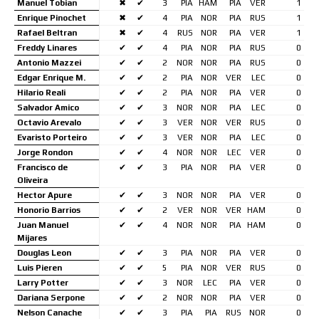
Manuel Tobian
✖
✔
3
PIA
HAM
PIA
VER
1
Enrique Pinochet
✖
✔
4
PIA
NOR
PIA
RUS
1
Rafael Beltran
✖
✔
4
RUS
NOR
PIA
VER
1
Freddy Linares
✔
✔
4
PIA
NOR
PIA
RUS
0
Antonio Mazzei
✔
✔
2
NOR
NOR
PIA
RUS
0
Edgar Enrique M.
✔
✔
2
PIA
NOR
VER
LEC
0
Hilario Reali
✔
✔
2
PIA
NOR
PIA
VER
0
Salvador Amico
✔
✔
3
NOR
NOR
PIA
LEC
0
Octavio Arevalo
✔
✔
3
VER
NOR
VER
RUS
0
Evaristo Porteiro
✔
✔
3
VER
NOR
PIA
LEC
0
Jorge Rondon
✔
✔
4
NOR
NOR
LEC
VER
0
Francisco de
✔
✔
3
PIA
NOR
PIA
VER
0
Oliveira
Hector Apure
✔
✔
3
NOR
NOR
PIA
VER
0
Honorio Barrios
✔
✔
2
VER
NOR
VER
HAM
0
Juan Manuel
✔
✔
4
NOR
NOR
PIA
HAM
0
Mijares
Douglas Leon
✔
✔
3
PIA
NOR
PIA
VER
0
Luis Pieren
✔
✔
5
PIA
NOR
VER
RUS
0
Larry Potter
✔
✔
3
NOR
LEC
PIA
VER
0
Dariana Serpone
✔
✔
2
NOR
NOR
PIA
VER
0
Nelson Canache
✔
✔
3
PIA
PIA
RUS
NOR
0