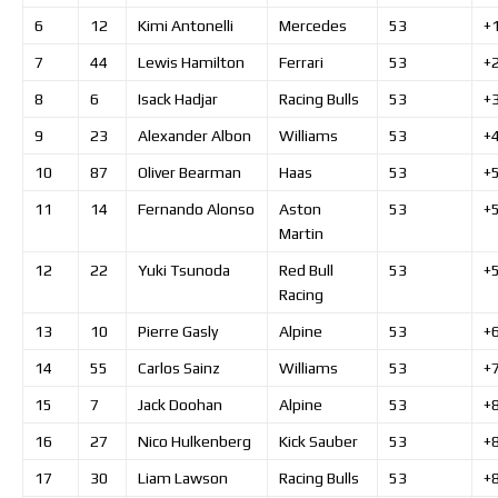
6
12
Kimi
Antonelli
Mercedes
53
+
7
44
Lewis
Hamilton
Ferrari
53
+
8
6
Isack
Hadjar
Racing Bulls
53
+
9
23
Alexander
Albon
Williams
53
+
10
87
Oliver
Bearman
Haas
53
+
11
14
Fernando
Alonso
Aston
53
+
Martin
12
22
Yuki
Tsunoda
Red Bull
53
+
Racing
13
10
Pierre
Gasly
Alpine
53
+
14
55
Carlos
Sainz
Williams
53
+
15
7
Jack
Doohan
Alpine
53
+
16
27
Nico
Hulkenberg
Kick Sauber
53
+
17
30
Liam
Lawson
Racing Bulls
53
+