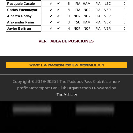
Pasquale Casale
✔
✔
3
PIA
HAM
PIA
LEC
0
Carlos Fuenmayor
✔
✔
3
PIA
NOR
PIA
VER
0
Alberto Godoy
✔
✔
3
NOR
NOR
PIA
VER
0
Alexander Peña
✔
✔
3
TSU
HAM
PIA
VER
0
Javier Beltran
✔
✔
4
NOR
NOR
PIA
VER
0
VER TABLA DE POSICIONES
Copyright © 2019-2026 | The Paddock Pass Club it's a non-
profit Motorsport Fan Club Organization | Powered by
TheAttic.tv