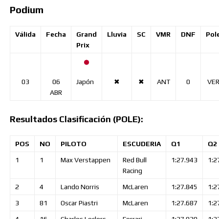
Podium
Válida
Fecha
Grand
Lluvia
SC
VMR
DNF
Pol
Prix
03
06
✖
✖
ANT
0
VE
Japón
ABR
Resultados Clasificación (POLE):
POS
NO
PILOTO
ESCUDERIA
Q1
Q2
1
1
Max
Verstappen
Red Bull
1:27.943
1:2
Racing
2
4
Lando
Norris
McLaren
1:27.845
1:2
3
81
Oscar
Piastri
McLaren
1:27.687
1:2
4
16
Charles
Leclerc
Ferrari
1:27.920
1:2