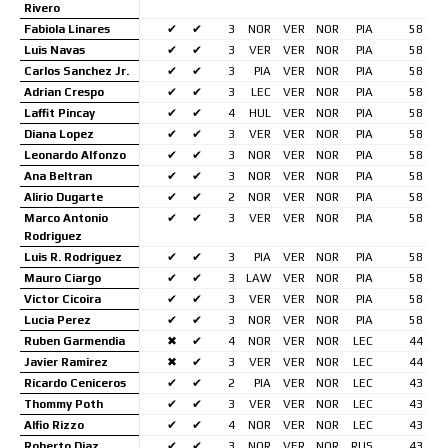
Rivero
Fabiola Linares
✔
✔
3
NOR
VER
NOR
PIA
58
Luis Navas
✔
✔
3
VER
VER
NOR
PIA
58
Carlos Sanchez Jr.
✔
✔
3
PIA
VER
NOR
PIA
58
Adrian Crespo
✔
✔
3
LEC
VER
NOR
PIA
58
Laffit Pincay
✔
✔
4
HUL
VER
NOR
PIA
58
Diana Lopez
✔
✔
3
VER
VER
NOR
PIA
58
Leonardo Alfonzo
✔
✔
3
NOR
VER
NOR
PIA
58
Ana Beltran
✔
✔
3
NOR
VER
NOR
PIA
58
Alirio Dugarte
✔
✔
2
NOR
VER
NOR
PIA
58
Marco Antonio
✔
✔
3
VER
VER
NOR
PIA
58
Rodriguez
Luis R. Rodriguez
✔
✔
3
PIA
VER
NOR
PIA
58
Mauro Ciargo
✔
✔
3
LAW
VER
NOR
PIA
58
Victor Cicoira
✔
✔
3
VER
VER
NOR
PIA
58
Lucia Perez
✔
✔
3
NOR
VER
NOR
PIA
58
Ruben Garmendia
✖
✔
4
NOR
VER
NOR
LEC
44
Javier Ramirez
✖
✔
3
VER
VER
NOR
LEC
44
Ricardo Ceniceros
✔
✔
2
PIA
VER
NOR
LEC
43
Thommy Poth
✔
✔
3
VER
VER
NOR
LEC
43
Alfio Rizzo
✔
✔
4
NOR
VER
NOR
LEC
43
Roberto Diaz
✔
✔
3
NOR
VER
NOR
RUS
43