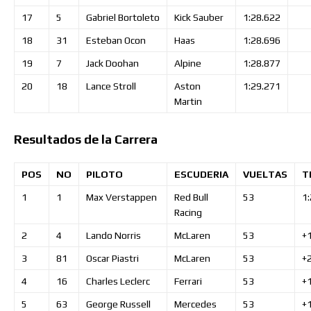
17
5
Gabriel
Bortoleto
Kick Sauber
1:28.622
18
31
Esteban
Ocon
Haas
1:28.696
19
7
Jack
Doohan
Alpine
1:28.877
20
18
Lance
Stroll
Aston
1:29.271
Martin
Resultados de la Carrera
POS
NO
PILOTO
ESCUDERIA
VUELTAS
T
1
1
Max
Verstappen
Red Bull
53
1
Racing
2
4
Lando
Norris
McLaren
53
+
3
81
Oscar
Piastri
McLaren
53
+
4
16
Charles
Leclerc
Ferrari
53
+
5
63
George
Russell
Mercedes
53
+