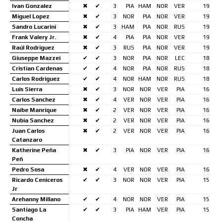
Ivan Gonzalez
✖
✔
3
PIA
HAM
NOR
VER
19
Miguel Lopez
✖
✔
3
NOR
PIA
NOR
VER
19
Sandro Lucarini
✖
✔
3
HAM
PIA
NOR
RUS
19
Frank Valery Jr.
✖
✔
4
PIA
PIA
NOR
VER
19
Raúl Rodriguez
✖
✔
3
RUS
PIA
NOR
VER
19
Giuseppe Mazzei
✔
✔
3
NOR
PIA
NOR
LEC
18
Cristian Cardenas
✔
✔
4
NOR
PIA
NOR
RUS
18
Carlos Rodriguez
✔
✔
4
NOR
HAM
NOR
RUS
18
Luis Sierra
✖
✔
3
NOR
NOR
VER
PIA
16
Carlos Sanchez
✖
✔
4
VER
NOR
VER
PIA
16
Naibe Manrique
✖
✔
2
VER
NOR
VER
PIA
16
Nubia Sanchez
✖
✔
2
VER
NOR
VER
PIA
16
Juan Carlos
✖
✔
2
VER
NOR
VER
PIA
16
Catanzaro
Katherine Peña
✖
✔
3
PIA
NOR
VER
PIA
16
Peñ
Pedro Sosa
✖
✔
4
VER
NOR
VER
PIA
16
Ricardo Ceniceros
✔
✔
3
NOR
NOR
VER
PIA
15
Jr
Arehanny Millano
✔
✔
4
NOR
NOR
VER
PIA
15
Santiago La
✔
✔
3
PIA
HAM
VER
PIA
15
Concha