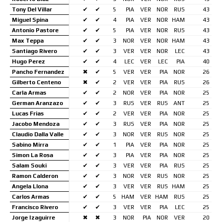
Tony Del Villar
✔
✔
5
PIA
VER
NOR
RUS
43
Miguel Spina
✔
✔
4
PIA
VER
NOR
HAM
43
Antonio Pastore
✔
✔
5
PIA
VER
NOR
RUS
43
Max Teppa
✔
✔
3
NOR
VER
NOR
HAM
43
Santiago Rivero
✔
✔
3
VER
VER
NOR
LEC
43
Hugo Perez
✔
✔
4
LEC
VER
LEC
PIA
40
Pancho Fernandez
✖
✔
5
VER
VER
PIA
NOR
26
Gilberto Centeno
✖
✔
2
VER
VER
PIA
RUS
26
Carla Armas
✔
✔
2
NOR
VER
PIA
NOR
25
German Aranzazo
✔
✔
3
RUS
VER
RUS
ANT
25
Lucas Frias
✔
✔
2
VER
VER
PIA
NOR
25
Jacobo Mendoza
✔
✔
3
RUS
VER
PIA
NOR
25
Claudio Dalla Valle
✔
✔
3
NOR
VER
RUS
NOR
25
Sabino Mirra
✔
✔
1
PIA
VER
PIA
NOR
25
Simon La Rosa
✔
✔
3
PIA
VER
PIA
NOR
25
Salam Souki
✔
✔
3
VER
VER
PIA
RUS
25
Ramon Calderon
✔
✔
3
NOR
VER
RUS
NOR
25
Angela Llona
✔
✔
3
VER
VER
RUS
HAM
25
Carlos Armas
✔
✔
5
HAM
VER
HAM
RUS
25
Francisco Rivero
✔
✔
3
VER
VER
PIA
LEC
25
Jorge Izaguirre
✖
✖
3
NOR
PIA
NOR
VER
20