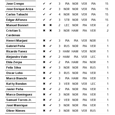
Jose Crespo
✔
✔
3
PIA
NOR
VER
PIA
15
Jose Enrique Ariza
✔
✔
3
NOR
NOR
VER
PIA
15
Carlos Tabachi
✔
✔
4
NOR
NOR
VER
PIA
15
Edgar Alfonzo
✔
✔
3
STR
NOR
VER
PIA
15
Manuel Bonnet
✖
✖
2
LEC
NOR
PIA
VER
2
Cristian S.
✖
✖
3
NOR
HAM
PIA
VER
2
Cardenas
Henrri Marjani
✖
✔
3
PIA
PIA
VER
NOR
1
Gabriel Peña
✖
✔
3
RUS
NOR
PIA
VER
1
Ricardo Yanez
✖
✔
3
HAM
HAM
VER
NOR
1
Alejandro Vale
✖
✔
2
HAM
PIA
VER
LEC
1
Elda Zerpa
✖
✔
2
PIA
HAM
PIA
NOR
1
Felix Silva
✖
✔
3
NOR
NOR
PIA
RUS
1
Oscar Lobo
✖
✔
3
RUS
NOR
PIA
VER
1
Marcó Bianchi
✖
✔
3
PIA
HAM
PIA
VER
1
Katty Rondon
✖
✔
3
VER
NOR
VER
LEC
1
Javier Peña
✖
✔
2
PIA
NOR
PIA
VER
1
Marco Dominguez
✖
✔
3
NOR
NOR
PIA
VER
1
Samuel Torres Jr.
✖
✔
2
VER
NOR
PIA
VER
1
José Manrique
✖
✔
3
NOR
NOR
PIA
VER
1
Oliver Nieves
✖
✔
3
NOR
NOR
VER
RUS
1