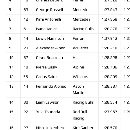
5
63
George
Russell
Mercedes
1:27.843
1:2
6
12
Kimi
Antonelli
Mercedes
1:27.968
1:2
7
6
Isack
Hadjar
Racing Bulls
1:28.278
1:2
8
44
Lewis
Hamilton
Ferrari
1:27.942
1:2
9
23
Alexander
Albon
Williams
1:28.218
1:2
10
87
Oliver
Bearman
Haas
1:28.228
1:2
11
10
Pierre
Gasly
Alpine
1:28.186
1:2
12
55
Carlos
Sainz
Williams
1:28.209
1:2
13
14
Fernando
Alonso
Aston
1:28.337
1:2
Martin
14
30
Liam
Lawson
Racing Bulls
1:28.554
1:2
15
22
Yuki
Tsunoda
Red Bull
1:27.967
1:2
Racing
16
27
Nico
Hulkenberg
Kick Sauber
1:28.570