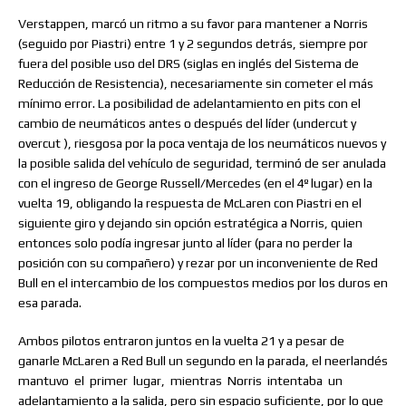
Verstappen, marcó un ritmo a su favor para mantener a Norris
(seguido por Piastri) entre 1 y 2 segundos detrás, siempre por
fuera del posible uso del DRS (siglas en inglés del Sistema de
Reducción de Resistencia), necesariamente sin cometer el más
mínimo error. La posibilidad de adelantamiento en pits con el
cambio de neumáticos antes o después del líder (undercut y
overcut ), riesgosa por la poca ventaja de los neumáticos nuevos y
la posible salida del vehículo de seguridad, terminó de ser anulada
con el ingreso de George Russell/Mercedes (en el 4º lugar) en la
vuelta 19, obligando la respuesta de McLaren con Piastri en el
siguiente giro y dejando sin opción estratégica a Norris, quien
entonces solo podía ingresar junto al líder (para no perder la
posición con su compañero) y rezar por un inconveniente de Red
Bull en el intercambio de los compuestos medios por los duros en
esa parada.
Ambos pilotos entraron juntos en la vuelta 21 y a pesar de
ganarle McLaren a Red Bull un segundo en la parada, el neerlandés
mantuvo
el
primer
lugar,
mientras
Norris
intentaba
un
adelantamiento a la salida, pero sin espacio suficiente, por lo que