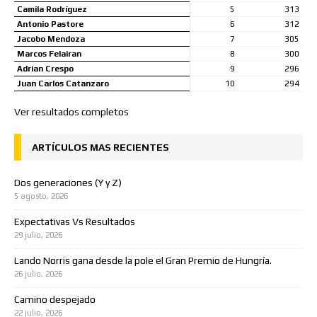
Camila Rodríguez
5
313
Antonio Pastore
6
312
Jacobo Mendoza
7
305
Marcos Felairan
8
300
Adrian Crespo
9
296
Juan Carlos Catanzaro
10
294
Ver resultados completos
ARTÍCULOS MAS RECIENTES
Dos generaciones (Y y Z)
5 agosto, 2026
Expectativas Vs Resultados
29 julio, 2026
Lando Norris gana desde la pole el Gran Premio de Hungría.
26 julio, 2026
Camino despejado
22 julio, 2026