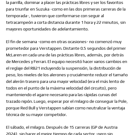
la parrilla, dominar a placer las prácticas libres y ser los favoritos
para triunfar en Suzuka -como en las dos primeras carreras de la
temporada-, tuvieron que conformarse con seguir al
tetracampeón a corta distancia durante 1 hora y 22 minutos, sin
mayores oportunidades de adelantamiento.
El fin de semana -como en otras ocasiones- no comenzó muy
prometedor para Verstappen. Distante 0.5 segundos del primer
McLaren en cada una de las prácticas libres, además, por detrás
de Mercedes y Ferrari. El equipo necesitó hacer varios cambios en
el reglaje del RB21 incluyendo la suspensión, la distribución de
peso, los niveles de los alerones y crucialmente reducir el tamaño
del alerón trasero para una mayor velocidad (era el más lento de
todos en el punto de la máxima velocidad del circuito), pero
manteniendo el agarre necesario para las rápidas curvas del
trazado nipón. Luego, esperar por el milagro de conseguir la Pole,
porque Red Bull y Verstappen sabían como neutralizar la ventaja
técnica de su mayor competidor.
El sábado, el milagro. Después de 15 carreras (GP de Austria
2024), sin hacer el mejor tiempo de cada sector -pero sin