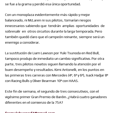
se fue a la grama y perdió esa única oportunidad.
Con un monoplaza evidentemente más rápido y mejor
balanceado, ni McLaren ni sus pilotos, tomarían riesgos
innecesarios sabiendo que
tendrán
amplias
oportunidades
de
sobresalir
en
otros circuitos durante la larga temporada. Pero
también quedó claro que el campeón reinante, siempre será un
enemigo a considerar.
La sustitución de Liam Lawson por Yuki Tsunoda en Red Bull,
tampoco produjo de inmediato un cambio significativo. Por otra
parte, tres pilotos novatos siguen llamando la atención por el
buen desempeño y resultados. Kimi Antonelli, en los puntos en
las primeras tres carreras con Mercedes (4º, 6º y 6º), Isack Hadjar 8º
con Racing Bulls y Oliver Bearman 10º con HAAS.
Este fin de semana, el segundo de tres consecutivos, con el
vigésimo primer Gran Premio de Baréin. ¿Habrá cuatro ganadores
diferentes en el comienzo de la 75A?