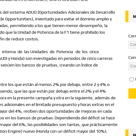
os del sistema ADUO (Oportunidades Adicionales de Desarrollo
M
e Opportunities), inventado para evitar el dominio amplio y
radas, permitiendo a los que tienen menor desempeño, la
ado que la Unidad de Potencia de la F1 tiene prohibido los
Cor
fin de reducir costos.
n
interna
de
las Unidades
de
Potencia
de
los
cinco
Con
 AUDI y Honda) son investigadas en periodos de cinco carreras
an seis)en los bancos de pruebas, creando un Índice de
entre los que están al menos 2% por debajo, entre 2 y 4% o
siendo, que las que están por debajo entre el 2% y el 4%
jora en la presente campaña y otra en la siguiente, además de
res adicionales en el limitado presupuesto y horas extras en el
mayor del 4%, reciben dos oportunidades de mejoras en cada
po en los bancos de pruebas. Dependiendo del déficit se hace
 mayor del 6%, las posibilidades son tantas, que prácticamente
ion Engine) nuevo (Honda con un déficit mayor del 10%).
M