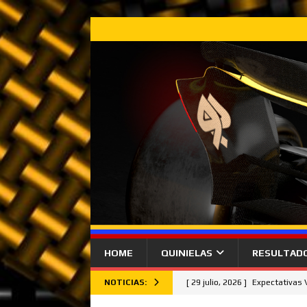
HOME
QUINIELAS
RESULTAD
NOTICIAS:
[ 29 julio, 2026 ]
Expectativas
[ 26 julio, 2026 ]
Lando Norris 