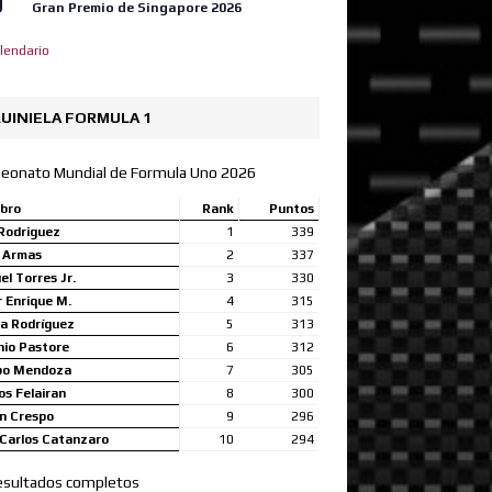
9
Gran Premio de Singapore 2026
lendario
UINIELA FORMULA 1
eonato Mundial de Formula Uno 2026
bro
Rank
Puntos
Rodriguez
1
339
a Armas
2
337
l Torres Jr.
3
330
 Enrique M.
4
315
a Rodríguez
5
313
nio Pastore
6
312
bo Mendoza
7
305
s Felairan
8
300
n Crespo
9
296
Carlos Catanzaro
10
294
esultados completos