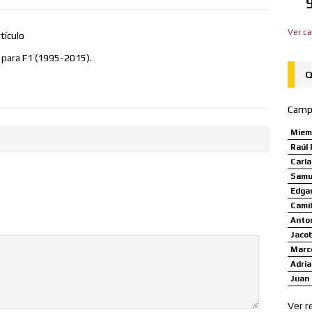
Ver ca
tículo
A para F1 (1995-2015).
Q
Camp
Miem
Raúl 
Carl
Samue
Edgar
Camil
Anto
Jaco
Marco
Adria
Juan 
Ver r