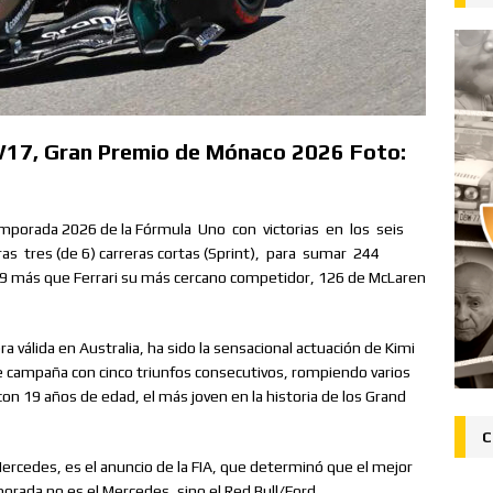
 W17, Gran Premio de Mónaco 2026 Foto:
mporada 2026 de la Fórmula
Uno
con
victorias
en
los
seis
ras
tres (de 6) carreras cortas (Sprint),
para
sumar
244
79 más que Ferrari su más cercano competidor, 126 de McLaren
a válida en Australia, ha sido la sensacional actuación de Kimi
 de campaña con cinco triunfos consecutivos, rompiendo varios
n 19 años de edad, el más joven en la historia de los Grand
C
ercedes, es el anuncio de la FIA, que determinó que el mejor
orada no es el Mercedes, sino el Red Bull/Ford.