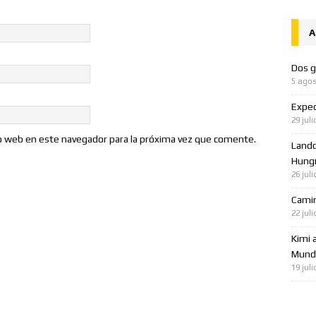
A
Dos g
5 agos
Expec
29 juli
io web en este navegador para la próxima vez que comente.
Lando
Hungr
26 juli
Cami
22 juli
Kimi 
Mundo
19 juli