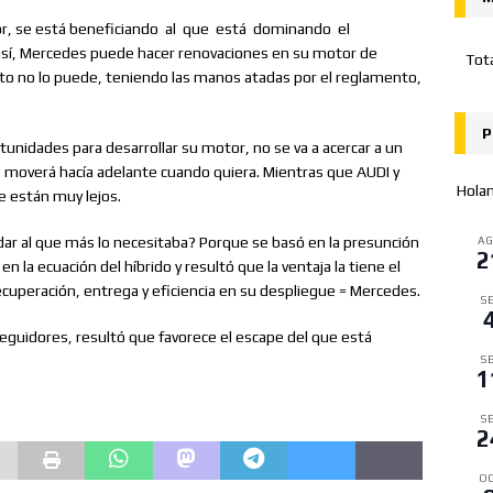
or, se está beneficiando
al
que
está
dominando
el
ue así, Mercedes puede hacer renovaciones en su motor de
Tot
rto no lo puede, teniendo las manos atadas por el reglamento,
P
tunidades para desarrollar su motor, no se va a acercar a un
e moverá hacía adelante cuando quiera. Mientras que AUDI y
Hola
 están muy lejos.
dar al que más lo necesitaba? Porque se basó en la presunción
A
2
 la ecuación del híbrido y resultó que la ventaja la tiene el
ecuperación, entrega y eficiencia en su despliegue = Mercedes.
SE
eguidores, resultó que favorece el escape del que está
SE
1
SE
2
OC