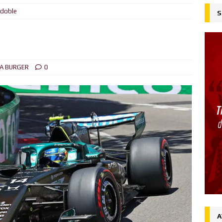
 doble
S
ejado
FORMULA BURGER
su liderazgo en el Campeonato del Mundo ganando en Spa desde
ón
FORMULA BURGER
A BURGER
0
al
FORMULA BURGER
 la victoria en Silverstone, Russell 2do, Hamilton 3ro.
NOTICIAS
Ingenuo
FORMULA BURGER
desde la Pole el Gran Premio de Austria
NOTICIAS
iones (Y y Z)
FORMULA BURGER
A