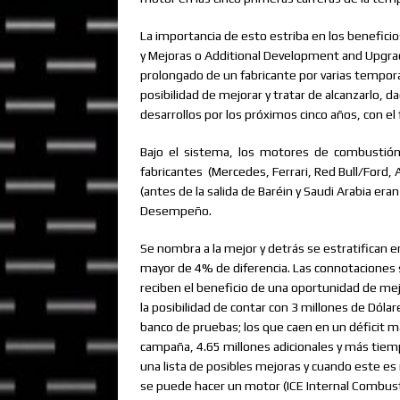
La importancia de esto estriba en los benefici
y Mejoras o Additional Development and Upgrad
prolongado de un fabricante por varias tempo
posibilidad de mejorar y tratar de alcanzarlo, d
desarrollos por los próximos cinco años, con el 
Bajo
el
sistema,
los
motores
de
combustió
fabricantes
(Mercedes, Ferrari, Red Bull/Ford,
(antes de la salida de Baréin y Saudi Arabia er
Desempeño.
Se nombra a la mejor y detrás se estratifican 
mayor de 4% de diferencia. Las connotaciones 
reciben el beneficio de una oportunidad de me
la posibilidad de contar con 3 millones de Dóla
banco de pruebas; los que caen en un déficit 
campaña, 4.65 millones adicionales y más tiem
una lista de posibles mejoras y cuando este es
se puede hacer un motor (ICE Internal Combust