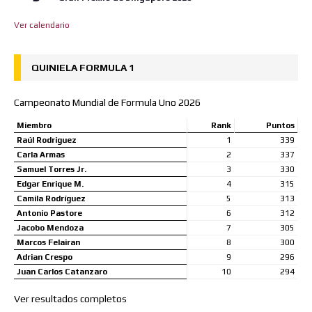
Ver calendario
QUINIELA FORMULA 1
Campeonato Mundial de Formula Uno 2026
Miembro
Rank
Puntos
Raúl Rodriguez
1
339
Carla Armas
2
337
Samuel Torres Jr.
3
330
Edgar Enrique M.
4
315
Camila Rodríguez
5
313
Antonio Pastore
6
312
Jacobo Mendoza
7
305
Marcos Felairan
8
300
Adrian Crespo
9
296
Juan Carlos Catanzaro
10
294
Ver resultados completos