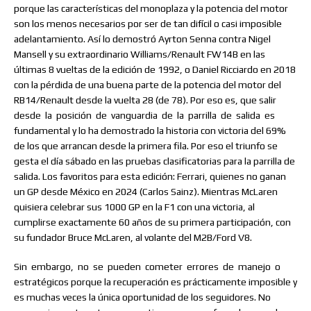
porque las características del monoplaza y la potencia del motor
son los menos necesarios por ser de tan difícil o casi imposible
adelantamiento. Así lo demostró Ayrton Senna contra Nigel
Mansell y su extraordinario Williams/Renault FW14B en las
últimas 8 vueltas de la edición de 1992, o Daniel Ricciardo en 2018
con la pérdida de una buena parte de la potencia del motor del
RB14/Renault desde la vuelta 28 (de 78). Por eso es, que salir
desde
la
posición
de
vanguardia
de
la
parrilla
de
salida
es
fundamental y lo ha demostrado la historia con victoria del 69%
de los que arrancan desde la primera fila. Por eso el triunfo se
gesta el día sábado en las pruebas clasificatorias para la parrilla de
salida. Los favoritos para esta edición: Ferrari, quienes no ganan
un GP desde México en 2024 (Carlos Sainz). Mientras McLaren
quisiera celebrar sus 1000 GP en la F1 con una victoria, al
cumplirse exactamente 60 años de su primera participación, con
su fundador Bruce McLaren, al volante del M2B/Ford V8.
Sin
embargo,
no
se
pueden
cometer
errores
de
manejo
o
estratégicos porque la recuperación es prácticamente imposible y
es muchas veces la única oportunidad de los seguidores. No