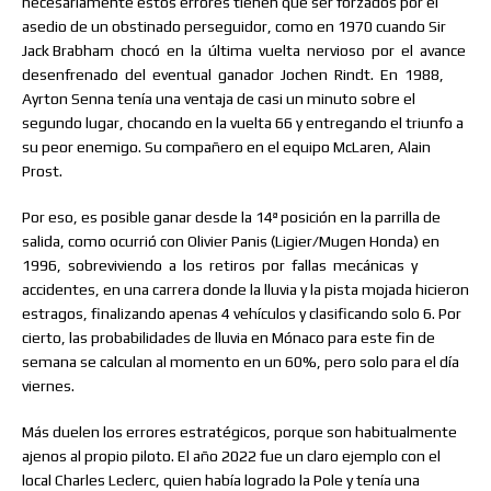
necesariamente estos errores tienen que ser forzados por el
asedio de un obstinado perseguidor, como en 1970 cuando Sir
Jack Brabham
chocó
en
la
última
vuelta
nervioso
por
el
avance
desenfrenado
del
eventual
ganador
Jochen
Rindt.
En
1988,
Ayrton Senna tenía una ventaja de casi un minuto sobre el
segundo lugar, chocando en la vuelta 66 y entregando el triunfo a
su peor enemigo. Su compañero en el equipo McLaren, Alain
Prost.
Por eso, es posible ganar desde la 14ª posición en la parrilla de
salida, como ocurrió con Olivier Panis (Ligier/Mugen Honda) en
1996,
sobreviviendo
a
los
retiros
por
fallas
mecánicas
y
accidentes, en una carrera donde la lluvia y la pista mojada hicieron
estragos, finalizando apenas 4 vehículos y clasificando solo 6. Por
cierto, las probabilidades de lluvia en Mónaco para este fin de
semana se calculan al momento en un 60%, pero solo para el día
viernes.
Más duelen los errores estratégicos, porque son habitualmente
ajenos al propio piloto. El año 2022 fue un claro ejemplo con el
local Charles Leclerc, quien había logrado la Pole y tenía una