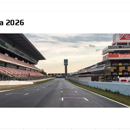
ejado
FORMULA BURGER
su liderazgo en el Campeonato del Mundo ganando en Spa desde
a 2026
ón
FORMULA BURGER
al
FORMULA BURGER
 la victoria en Silverstone, Russell 2do, Hamilton 3ro.
NOTICIAS
Ingenuo
FORMULA BURGER
desde la Pole el Gran Premio de Austria
NOTICIAS
iones (Y y Z)
FORMULA BURGER