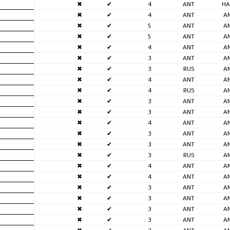
✖
✔
4
ANT
H
✖
✔
4
ANT
A
✖
✔
5
ANT
A
✖
✔
5
ANT
A
✖
✔
4
ANT
A
✖
✔
3
ANT
A
✖
✔
3
RUS
A
✖
✔
4
ANT
A
✖
✔
4
RUS
A
✖
✔
3
ANT
A
✖
✔
3
ANT
A
✖
✔
4
ANT
A
✖
✔
3
ANT
A
✖
✔
3
ANT
A
✖
✔
3
RUS
A
✖
✔
4
ANT
A
✖
✔
4
ANT
A
✖
✔
3
ANT
A
✖
✔
3
ANT
A
✖
✔
3
ANT
A
✖
✔
3
ANT
A