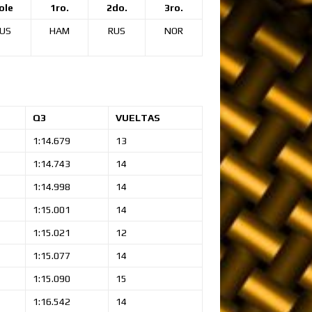
ole
1ro.
2do.
3ro.
US
HAM
RUS
NOR
Q3
VUELTAS
1:14.679
13
1:14.743
14
1:14.998
14
1:15.001
14
1:15.021
12
1:15.077
14
1:15.090
15
1:16.542
14