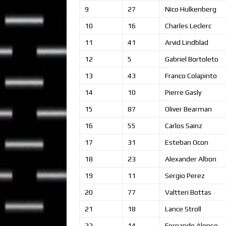
9
27
Nico
Hulkenberg
10
16
Charles
Leclerc
11
41
Arvid
Lindblad
12
5
Gabriel
Bortoleto
13
43
Franco
Colapinto
14
10
Pierre
Gasly
15
87
Oliver
Bearman
16
55
Carlos
Sainz
17
31
Esteban
Ocon
18
23
Alexander
Albon
19
11
Sergio
Perez
20
77
Valtteri
Bottas
21
18
Lance
Stroll
22
14
Fernando
Alonso