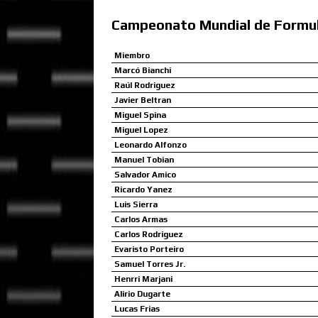
Campeonato Mundial de Formul
Miembro
Marcó Bianchi
Raúl Rodriguez
Javier Beltran
Miguel Spina
Miguel Lopez
Leonardo Alfonzo
Manuel Tobian
Salvador Amico
Ricardo Yanez
Luis Sierra
Carlos Armas
Carlos Rodriguez
Evaristo Porteiro
Samuel Torres Jr.
Henrri Marjani
Alirio Dugarte
Lucas Frias