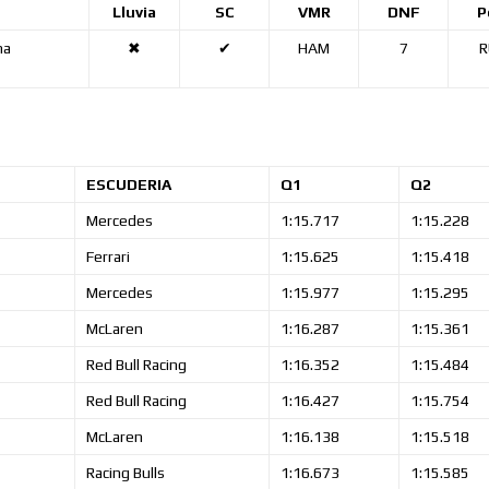
Lluvia
SC
VMR
DNF
P
na
✖
✔
HAM
7
R
ESCUDERIA
Q1
Q2
Mercedes
1:15.717
1:15.228
Ferrari
1:15.625
1:15.418
Mercedes
1:15.977
1:15.295
McLaren
1:16.287
1:15.361
Red Bull Racing
1:16.352
1:15.484
Red Bull Racing
1:16.427
1:15.754
McLaren
1:16.138
1:15.518
Racing Bulls
1:16.673
1:15.585