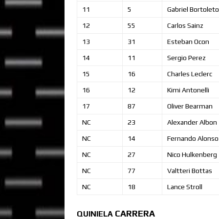
11
5
Gabriel
Bortoleto
12
55
Carlos
Sainz
13
31
Esteban
Ocon
14
11
Sergio
Perez
15
16
Charles
Leclerc
16
12
Kimi
Antonelli
17
87
Oliver
Bearman
NC
23
Alexander
Albon
NC
14
Fernando
Alonso
NC
27
Nico
Hulkenberg
NC
77
Valtteri
Bottas
NC
18
Lance
Stroll
CARRERA
QUINIELA