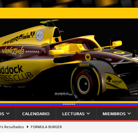
OS
CALENDARIO
LECTURAS
MIEMBROS
 Vs Resultados
FORMULA BURGER
gana desde la pole el Gran Premio de Hungría.
NOTICIAS