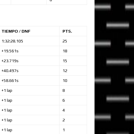
TIEMPO / DNF
PTS.
1:32:28.105
25
+19.561s
18
+23.719s
15
+40.497s
12
+58.661s
10
+1 lap
8
+1 lap
6
+1 lap
4
+1 lap
2
+1 lap
1