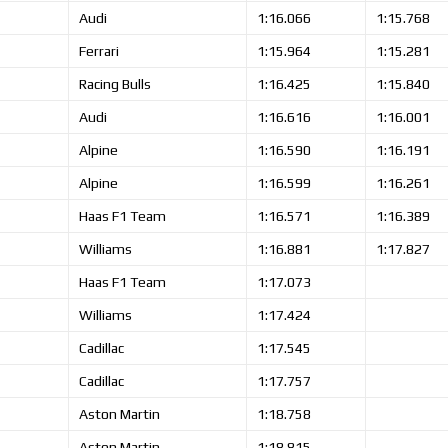
Audi
1:16.066
1:15.768
Ferrari
1:15.964
1:15.281
Racing Bulls
1:16.425
1:15.840
Audi
1:16.616
1:16.001
Alpine
1:16.590
1:16.191
Alpine
1:16.599
1:16.261
Haas F1 Team
1:16.571
1:16.389
Williams
1:16.881
1:17.827
Haas F1 Team
1:17.073
Williams
1:17.424
Cadillac
1:17.545
Cadillac
1:17.757
Aston Martin
1:18.758
Aston Martin
1:18.815