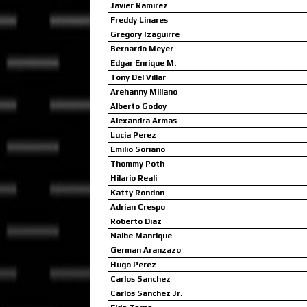
Javier Ramirez
Freddy Linares
Gregory Izaguirre
Bernardo Meyer
Edgar Enrique M.
Tony Del Villar
Arehanny Millano
Alberto Godoy
Alexandra Armas
Lucia Perez
Emilio Soriano
Thommy Poth
Hilario Reali
Katty Rondon
Adrian Crespo
Roberto Diaz
Naibe Manrique
German Aranzazo
Hugo Perez
Carlos Sanchez
Carlos Sanchez Jr.