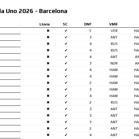
a Uno 2026 - Barcelona
Lluvia
SC
DNF
VMR
✖
✔
5
VER
H
✖
✔
3
ANT
H
✖
✔
4
RUS
H
✖
✔
4
RUS
H
✖
✔
4
ANT
A
✖
✔
3
NOR
A
✖
✔
4
HAM
H
✖
✔
4
HAM
H
✖
✔
2
HAM
H
✖
✔
3
HAM
H
✖
✔
4
HAM
H
✖
✔
2
RUS
H
✖
✔
3
ANT
H
✖
✔
3
ANT
H
✖
✔
3
ANT
H
✖
✔
2
ANT
H
✖
✔
4
ANT
H