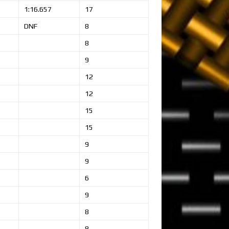
1:16.657
17
DNF
8
8
9
12
12
15
15
9
9
6
9
8
8