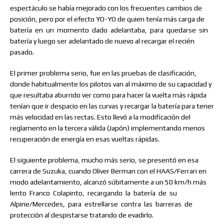
espectáculo se había mejorado con los frecuentes cambios de
posición, pero por el efecto YO-YO de quien tenía más carga de
batería
en
un
momento
dado
adelantaba,
para
quedarse
sin
batería y luego ser adelantado de nuevo al recargar el recién
pasado.
El primer problema serio, fue en las pruebas de clasificación,
donde habitualmente los pilotos van al máximo de su capacidad y
que resultaba aburrido ver como para hacer la vuelta más rápida
tenían que ir despacio en las curvas y recargar la batería para tener
más velocidad en las rectas. Esto llevó a la modificación del
reglamento en la tercera válida (Japón) implementando menos
recuperación de energía en esas vueltas rápidas.
El siguiente problema, mucho más serio, se presentó en esa
carrera de Suzuka, cuando Oliver Berman con el HAAS/Ferrari en
modo adelantamiento, alcanzó súbitamente a un 50 km/h más
lento
Franco
Colapinto,
recargando
la
batería
de
su
Alpine/Mercedes,
para
estrellarse
contra
las
barreras
de
protección al despistarse tratando de evadirlo.