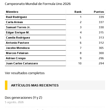
Campeonato Mundial de Formula Uno 2026
Miembro
Rank
Puntos
Raúl Rodriguez
1
339
Carla Armas
2
337
Samuel Torres Jr.
3
330
Edgar Enrique M.
4
315
Camila Rodríguez
5
313
Antonio Pastore
6
312
Jacobo Mendoza
7
305
Marcos Felairan
8
300
Adrian Crespo
9
296
Juan Carlos Catanzaro
10
294
Ver resultados completos
ARTÍCULOS MAS RECIENTES
Dos generaciones (Y y Z)
5 agosto, 2026