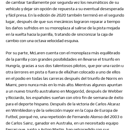
de cambiar tardíamente por segunda vez los neumáticos de su
vehículo y dejar sin opción de repuesta a su eventual desesperada
y fácil presa. En la edición de 2020 también terminó en el segundo
lugar, después de que sus mecánicos lograron reparar a tiempo
los daños sufridos en su monoplaza al salirse de la pista mojada
en la vuelta hacia la parrilla, tratando de sincronizar la caja de
cambio con una octava velocidad esquiva.
Por su parte, McLaren cuenta con el monoplaza más equilibrado
de la parrilla y con grandes posibilidades en llevarse el triunfo en
Hungría, gracias a sus dos talentosos pilotos, que por una razón u
otra (errores en pista o fuera de ella)han colocado a uno de ellos
en el podio en todas las carreras después del triunfo de Norris en
Miami, pero nunca más en lo más alto. Mientras algunos apuntan
a un nuevo triunfo australiano en Mogyoród, después de Webber
y Ricciardo, los españoles sueñan con otro fin de semana de éxito
para el deporte hispano. Después de la victoria de Carlos Alcaraz
en Wimbledon y de la selección mayor en la Copa de Europa de
Futbol, porqué no, una repetición de Fernando Alonso del 2003 o
de Carlos Sainz, ganador en Australia, en un necesitado equipo
Ferrari que, junto a Aston Martin, han retrocedido con sus