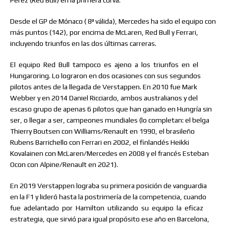
Pérez (Red Bull) en la primera curva.
Desde el GP de Mónaco ( 8ª válida), Mercedes ha sido el equipo con
más puntos (142), por encima de McLaren, Red Bull y Ferrari,
incluyendo triunfos en las dos últimas carreras.
El
equipo
Red
Bull
tampoco
es
ajeno
a
los
triunfos
en
el
Hungaroring. Lo lograron en dos ocasiones con sus segundos
pilotos antes de la llegada de Verstappen. En 2010 fue Mark
Webber y en 2014 Daniel Ricciardo, ambos australianos y del
escaso grupo de apenas 6 pilotos que han ganado en Hungría sin
ser, o llegar a ser, campeones mundiales (lo completan: el belga
Thierry Boutsen con Williams/Renault en 1990, el brasileño
Rubens Barrichello con Ferrari en 2002, el finlandés Heikki
Kovalainen con McLaren/Mercedes en 2008 y el francés Esteban
Ocon con Alpine/Renault en 2021).
En 2019 Verstappen lograba su primera posición de vanguardia
en la F1 y lideró hasta la postrimería de la competencia, cuando
fue
adelantado
por
Hamilton
utilizando
su
equipo
la
eficaz
estrategia, que sirvió para igual propósito ese año en Barcelona,