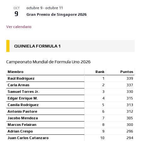
octubre 9
-
octubre 11
OCT
9
Gran Premio de Singapore 2026
Ver calendario
QUINIELA FORMULA 1
Campeonato Mundial de Formula Uno 2026
Miembro
Rank
Puntos
Raúl Rodriguez
1
339
Carla Armas
2
337
Samuel Torres Jr.
3
330
Edgar Enrique M.
4
315
Camila Rodríguez
5
313
Antonio Pastore
6
312
Jacobo Mendoza
7
305
Marcos Felairan
8
300
Adrian Crespo
9
296
Juan Carlos Catanzaro
10
294