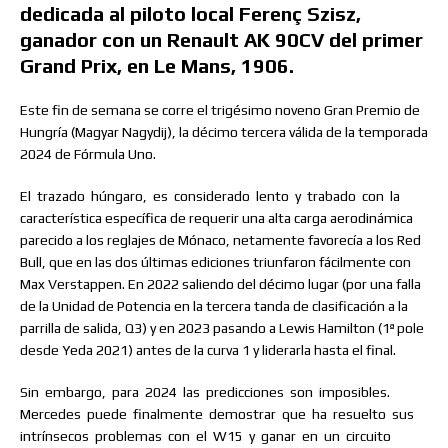
dedicada al piloto local Ferenç Szisz,
ganador con un Renault AK 90CV del primer
Grand Prix, en Le Mans, 1906.
Este fin de semana se corre el trigésimo noveno Gran Premio de
Hungría (Magyar Nagydij), la décimo tercera válida de la temporada
2024 de Fórmula Uno.
El
trazado
húngaro,
es
considerado
lento
y
trabado
con
la
característica específica de requerir una alta carga aerodinámica
parecido a los reglajes de Mónaco, netamente favorecía a los Red
Bull, que en las dos últimas ediciones triunfaron fácilmente con
Max Verstappen. En 2022 saliendo del décimo lugar (por una falla
de la Unidad de Potencia en la tercera tanda de clasificación a la
parrilla de salida, Q3) y en 2023 pasando a Lewis Hamilton (1ª pole
desde Yeda 2021) antes de la curva 1 y liderarla hasta el final.
Sin
embargo,
para
2024
las
predicciones
son
imposibles.
Mercedes
puede
finalmente
demostrar
que
ha
resuelto
sus
intrínsecos
problemas
con
el
W15
y
ganar
en
un
circuito