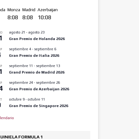
nda
Monza
Madrid
Azerbaijan
8
8:08
8:08
10:08
agosto 21
-
agosto 23
GO
1
Gran Premio de Holanda 2026
septiembre 4
-
septiembre 6
P
4
Gran Premio de Italia 2026
septiembre 11
-
septiembre 13
P
1
Grand Premio de Madrid 2026
septiembre 24
-
septiembre 26
P
4
Gran Premio de Azerbaijan 2026
octubre 9
-
octubre 11
T
9
Gran Premio de Singapore 2026
lendario
UINIELA FORMULA 1