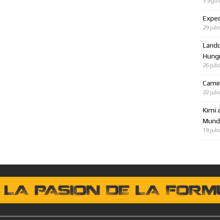
5 agos
Expec
29 juli
Lando
Hungr
26 juli
Cami
22 juli
Kimi 
Mundo
19 juli