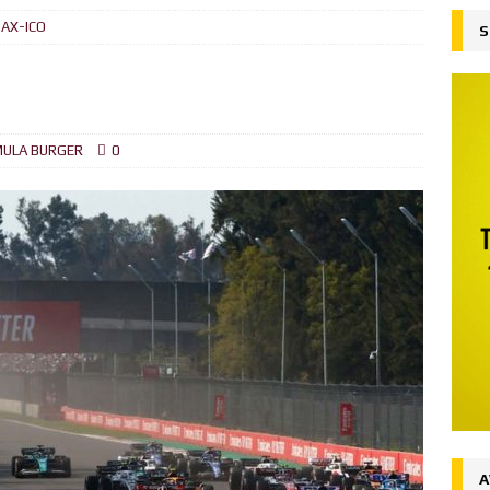
MAX-ICO
S
jado
FORMULA BURGER
su liderazgo en el Campeonato del Mundo ganando en Spa desde
ón
FORMULA BURGER
ULA BURGER
0
al
FORMULA BURGER
 la victoria en Silverstone, Russell 2do, Hamilton 3ro.
NOTICIAS
Ingenuo
FORMULA BURGER
desde la Pole el Gran Premio de Austria
NOTICIAS
ones (Y y Z)
FORMULA BURGER
A