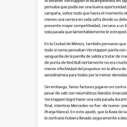
Al obtener Verstappen el bicampeonato en Japó
pensaba que podía ser una buena oportunidad p
campaña, sobre todo que hasta el momento el
menos una carrera en cada zafra desde su debu
presente mayor competitividad, cercano a un tr
sola parada que lamentablemente le estropeó la
En la Ciudad de México, también pensaron que u
todo si como pensaban Verstappen partía con 
vanguardia de la parrilla de salida y tratar de
de punta de Red Bull ciertamente no era much
menor efectividad del propulsor en la altura de
aerodinámica para todos por la menor densidad 
Sin embargo, farios factores jugaron en contra
pesar de salir con neumáticos blandos (marcados
Verstappen logró hacer una sola parada durante 
final, mientras Mercedes se fue -de nuevo- po
(franja blanca). En esto ayudó, que la lluvia de 
lo contrario hubiera llevado seguramente a do