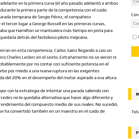
adelante en la primera curva (el año pasado adelantó a ambos
durante la primera parte de la competencia con el cuido
Con
parada temprana de Sergio Pérez, el compañero
el tercer lugar a George Russell en las primeras curvas,
itaba que Hamilton se mantuviera más tiempo en pista para
uedaría detrás del fastidioso piloto mejicano.
rrari en esta competencia, Carlos Sainz llegando a casi un
ero Charles Leclerc en el sexto. Extrañamente no se vieron ni
 probablemente por no contar con suficiente potencia en el
turbo por miedo a una nueva ruptura en las exigentes
da del 20% en el desempeño del motor aspirado a esa altura.
ayor con la estrategia de intentar una parada saliendo con
M
cedes no le quedaba alternativa que hacer algo diferente y
 el rendimiento del compuesto medio de sus rivales. No sucedió,
se ha convertido también en un maestro en el cuido de
Tot
P