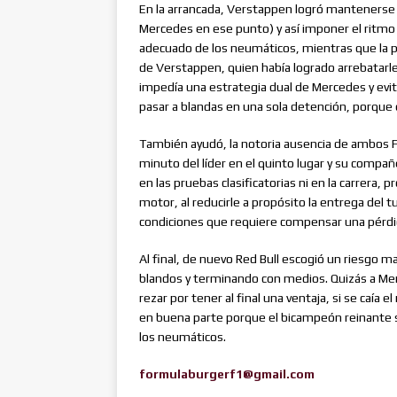
En la arrancada, Verstappen logró mantenerse 
Mercedes en ese punto) y así imponer el ritmo 
adecuado de los neumáticos, mientras que la 
de Verstappen, quien había logrado arrebatarle 
impedía una estrategia dual de Mercedes y ev
pasar a blandas en una sola detención, porque q
También ayudó, la notoria ausencia de ambos Fe
minuto del líder en el quinto lugar y su compañ
en las pruebas clasificatorias ni en la carrera,
motor, al reducirle a propósito la entrega del 
condiciones que requiere compensar una pérdi
Al final, de nuevo Red Bull escogió un riesgo m
blandos y terminando con medios. Quizás a Mer
rezar por tener al final una ventaja, si se caía
en buena parte porque el bicampeón reinante 
los neumáticos.
formulaburgerf1@gmail.com