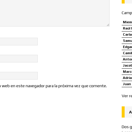
Camp
Miem
Raúl 
Carl
Samue
Edgar
Camil
Anto
Jaco
Marco
Adria
Juan 
io web en este navegador para la próxima vez que comente.
Ver r
A
Dos g