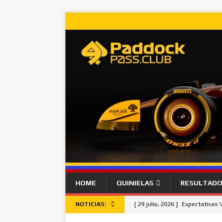
HOME
QUINIELAS
RESULTAD
NOTICIAS:
[ 29 julio, 2026 ]
Expectativas 
[ 26 julio, 2026 ]
Lando Norris g