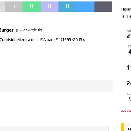
Hola
8:0
Burger
227 Artículo
A
2
 Comisión Médica de la FÍA para F1 (1995-2015).
SE
SE
1
SE
2
OC
Ver ca
Q