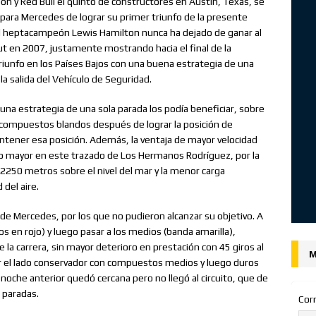
n y Red Bull el quinto de constructores en Austin, Texas, se
ara Mercedes de lograr su primer triunfo de la presente
 heptacampeón Lewis Hamilton nunca ha dejado de ganar al
t en 2007, justamente mostrando hacia el final de la
iunfo en los Países Bajos con una buena estrategia de una
 salida del Vehículo de Seguridad.
na estrategia de una sola parada los podía beneficiar, sobre
compuestos blandos después de lograr la posición de
 mantener esa posición. Además, la ventaja de mayor velocidad
o mayor en este trazado de Los Hermanos Rodríguez, por la
 2250 metros sobre el nivel del mar y la menor carga
del aire.
 de Mercedes, por los que no pudieron alcanzar su objetivo. A
 en rojo) y luego pasar a los medios (banda amarilla),
la carrera, sin mayor deterioro en prestación con 45 giros al
M
r el lado conservador con compuestos medios y luego duros
la noche anterior quedó cercana pero no llegó al circuito, que de
s paradas.
Cor