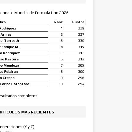
eonato Mundial de Formula Uno 2026
bro
Rank
Puntos
Rodriguez
1
339
a Armas
2
337
l Torres Jr.
3
330
 Enrique M.
4
315
a Rodríguez
5
313
nio Pastore
6
312
bo Mendoza
7
305
s Felairan
8
300
n Crespo
9
296
Carlos Catanzaro
10
294
esultados completos
RTÍCULOS MAS RECIENTES
eneraciones (Y y Z)