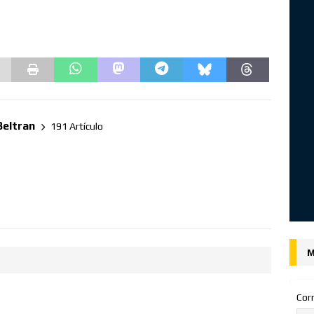
Beltran
191 Artículo
M
Cor