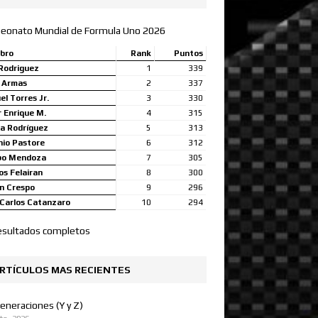
eonato Mundial de Formula Uno 2026
bro
Rank
Puntos
Rodriguez
1
339
a Armas
2
337
l Torres Jr.
3
330
 Enrique M.
4
315
a Rodríguez
5
313
nio Pastore
6
312
bo Mendoza
7
305
s Felairan
8
300
n Crespo
9
296
Carlos Catanzaro
10
294
esultados completos
RTÍCULOS MAS RECIENTES
eneraciones (Y y Z)