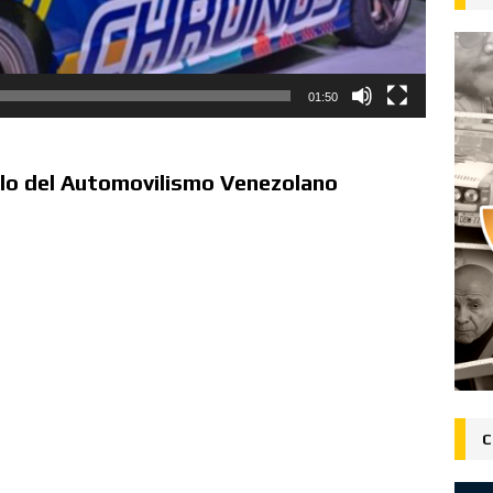
01:50
llo del Automovilismo Venezolano
C