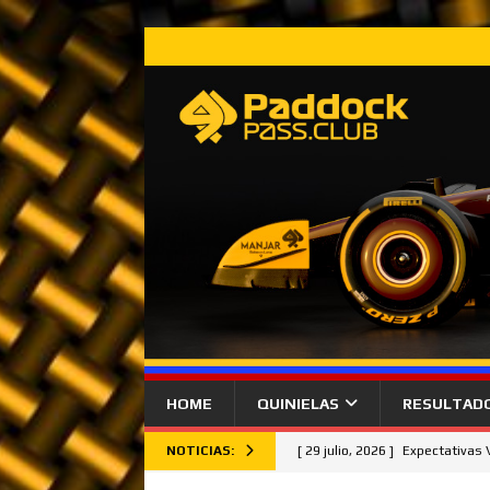
HOME
QUINIELAS
RESULTAD
NOTICIAS:
[ 29 julio, 2026 ]
Expectativas
[ 26 julio, 2026 ]
Lando Norris 