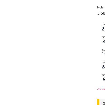
Hola
3:5
A
2
SE
SE
1
SE
2
OC
Ver ca
Q