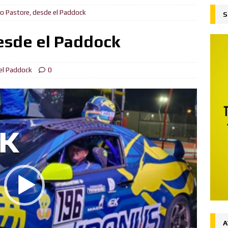
o Pastore, desde el Paddock
S
ejado
FORMULA BURGER
su liderazgo en el Campeonato del Mundo ganando en Spa desde
esde el Paddock
ón
FORMULA BURGER
el Paddock
0
al
FORMULA BURGER
 la victoria en Silverstone, Russell 2do, Hamilton 3ro.
NOTICIAS
Ingenuo
FORMULA BURGER
desde la Pole el Gran Premio de Austria
NOTICIAS
iones (Y y Z)
FORMULA BURGER
A