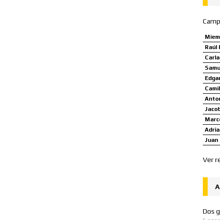
Camp
Miem
Raúl 
Carl
Samue
Edgar
Camil
Anto
Jaco
Marco
Adria
Juan 
Ver r
A
Dos g