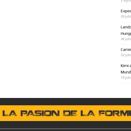
5 agos
Expec
29 juli
Lando
Hungr
26 juli
Cami
22 juli
Kimi 
Mundo
19 juli