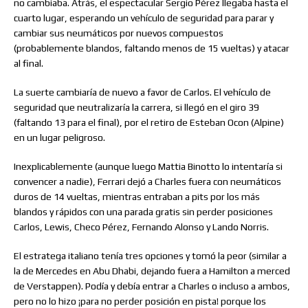
no cambiaba. Atrás, el espectacular Sergio Pérez llegaba hasta el
cuarto lugar, esperando un vehículo de seguridad para parar y
cambiar sus neumáticos por nuevos compuestos
(probablemente blandos, faltando menos de 15 vueltas) y atacar
al final.
La suerte cambiaría de nuevo a favor de Carlos. El vehículo de
seguridad que neutralizaría la carrera, si llegó en el giro 39
(faltando 13 para el final), por el retiro de Esteban Ocon (Alpine)
en un lugar peligroso.
Inexplicablemente (aunque luego Mattia Binotto lo intentaría si
convencer a nadie), Ferrari dejó a Charles fuera con neumáticos
duros de 14 vueltas, mientras entraban a pits por los más
blandos y rápidos con una parada gratis sin perder posiciones
Carlos, Lewis, Checo Pérez, Fernando Alonso y Lando Norris.
El estratega italiano tenía tres opciones y tomó la peor (similar a
la de Mercedes en Abu Dhabi, dejando fuera a Hamilton a merced
de Verstappen). Podía y debía entrar a Charles o incluso a ambos,
pero no lo hizo ¡para no perder posición en pista! porque los