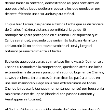
demás harían lo contrario, demostrando así poca confianza en
que sus pilotos luego pudieran rebasar a los que quedaban por
delante, faltando unas 10 vueltas para el final.
Lo que hizo Ferrari, fue pedirle el favor a Carlos que se distanciara
de Charles (máxima distancia permitida el largo de 10
monoplazas) para protegerlo en el reinicio. Por supuesto que
Carlos se rehusó, alegando que sería más fácil para Hamilton
adelantarlo (al no poder utilizar también el DRS) y luego el
británico pasaría fácilmente a Charles.
Sabiendo que podía ganar, se mantuvo firme y pasó fácilmente a
Charles al reanudarse la competencia, quedando atrás una lucha
extraordinaria de carrera pura por el segundo lugar entre Charles,
Lewis y el Checo. En una ocasión Hamilton los pasó a ambos en
una sola maniobra y luego en la más extraordinaria de todas,
Charles lo repasaría (aunque momentáneamente) por fuera en la
rapidísima curva de Copse (donde el año pasado Hamilton y
Verstappen se tocaron).
Al final, sufrido pero merecido triunfo de Carlos, quien después