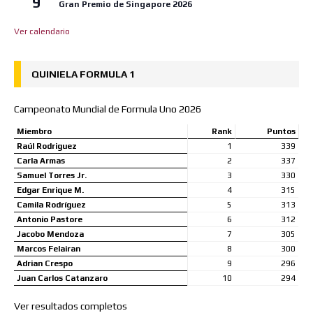
9
Gran Premio de Singapore 2026
Ver calendario
QUINIELA FORMULA 1
Campeonato Mundial de Formula Uno 2026
Miembro
Rank
Puntos
Raúl Rodriguez
1
339
Carla Armas
2
337
Samuel Torres Jr.
3
330
Edgar Enrique M.
4
315
Camila Rodríguez
5
313
Antonio Pastore
6
312
Jacobo Mendoza
7
305
Marcos Felairan
8
300
Adrian Crespo
9
296
Juan Carlos Catanzaro
10
294
Ver resultados completos