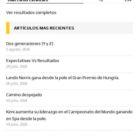
Juan Carlos Catanzaro
10
294
Ver resultados completos
ARTÍCULOS MAS RECIENTES
Dos generaciones (Y y Z)
5 agosto, 2026
Expectativas Vs Resultados
29 julio, 2026
Lando Norris gana desde la pole el Gran Premio de Hungría.
26 julio, 2026
Camino despejado
22 julio, 2026
Kimi aumenta su liderazgo en el Campeonato del Mundo ganando
en Spa desde la pole.
19 julio, 2026