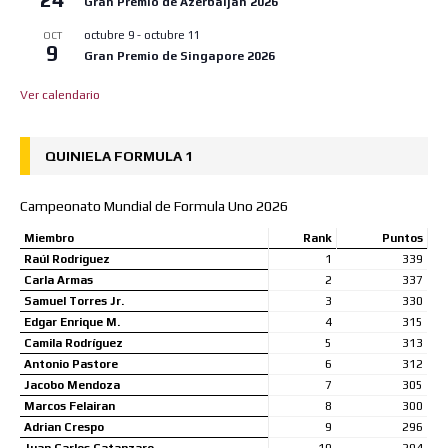
Gran Premio de Azerbaijan 2026
octubre 9
-
octubre 11
OCT
9
Gran Premio de Singapore 2026
Ver calendario
QUINIELA FORMULA 1
Campeonato Mundial de Formula Uno 2026
Miembro
Rank
Puntos
Raúl Rodriguez
1
339
Carla Armas
2
337
Samuel Torres Jr.
3
330
Edgar Enrique M.
4
315
Camila Rodríguez
5
313
Antonio Pastore
6
312
Jacobo Mendoza
7
305
Marcos Felairan
8
300
Adrian Crespo
9
296