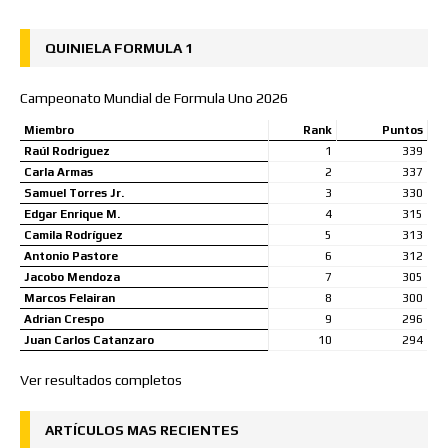
QUINIELA FORMULA 1
Campeonato Mundial de Formula Uno 2026
Miembro
Rank
Puntos
Raúl Rodriguez
1
339
Carla Armas
2
337
Samuel Torres Jr.
3
330
Edgar Enrique M.
4
315
Camila Rodríguez
5
313
Antonio Pastore
6
312
Jacobo Mendoza
7
305
Marcos Felairan
8
300
Adrian Crespo
9
296
Juan Carlos Catanzaro
10
294
Ver resultados completos
ARTÍCULOS MAS RECIENTES