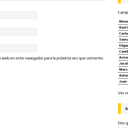
Camp
Miem
Raúl 
Carl
Samue
Edgar
Camil
Anto
io web en este navegador para la próxima vez que comente.
Jaco
Marco
Adria
Juan 
Ver r
A
Dos g