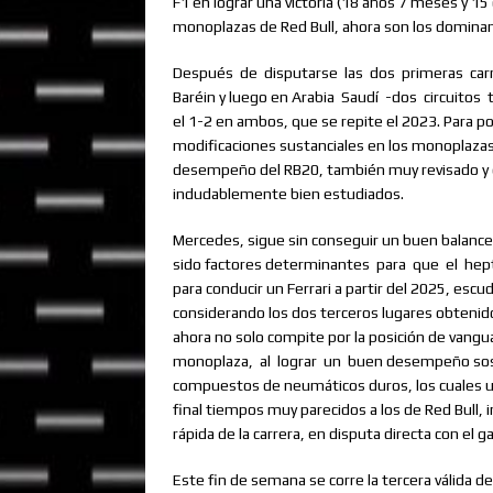
F1 en lograr una victoria (18 años 7 meses y 1
monoplazas de Red Bull, ahora son los domina
Después
de
disputarse
las
dos
primeras
car
Baréin y luego en Arabia
Saudí
-dos
circuitos
el 1-2 en ambos, que se repite el 2023. Para p
modificaciones sustanciales en los monoplazas 
desempeño del RB20, también muy revisado y e
indudablemente bien estudiados.
Mercedes, sigue sin conseguir un buen balance 
sido factores determinantes
para
que
el
hep
para conducir un Ferrari a partir del 2025, escu
considerando los dos terceros lugares obtenidos
ahora no solo compite por la posición de vangua
monoplaza,
al
lograr
un
buen desempeño sost
compuestos de neumáticos duros, los cuales ut
final tiempos muy parecidos a los de Red Bull, i
rápida de la carrera, en disputa directa con el
Este fin de semana se corre la tercera válida de 