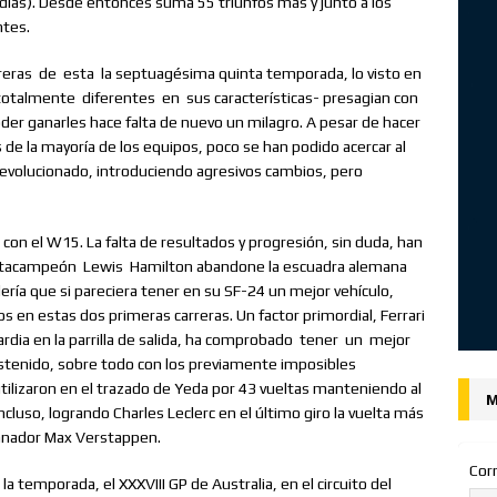
5 días). Desde entonces suma 55 triunfos más y junto a los
ntes.
reras
de
esta
la septuagésima quinta temporada, lo visto en
totalmente
diferentes
en
sus características- presagian con
oder ganarles hace falta de nuevo un milagro. A pesar de hacer
de la mayoría de los equipos, poco se han podido acercar al
volucionado, introduciendo agresivos cambios, pero
con el W15. La falta de resultados y progresión, sin duda, han
tacampeón
Lewis
Hamilton abandone la escuadra alemana
dería que si pareciera tener en su SF-24 un mejor vehículo,
 en estas dos primeras carreras. Un factor primordial, Ferrari
rdia en la parrilla de salida, ha comprobado
tener
un
mejor
enido, sobre todo con los previamente imposibles
ilizaron en el trazado de Yeda por 43 vueltas manteniendo al
M
ncluso, logrando Charles Leclerc en el último giro la vuelta más
 ganador Max Verstappen.
Cor
la temporada, el XXXVIII GP de Australia, en el circuito del