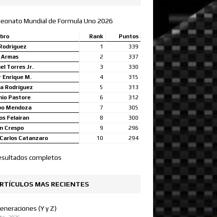
eonato Mundial de Formula Uno 2026
bro
Rank
Puntos
Rodriguez
1
339
a Armas
2
337
l Torres Jr.
3
330
 Enrique M.
4
315
a Rodríguez
5
313
nio Pastore
6
312
bo Mendoza
7
305
s Felairan
8
300
n Crespo
9
296
Carlos Catanzaro
10
294
esultados completos
RTÍCULOS MAS RECIENTES
eneraciones (Y y Z)