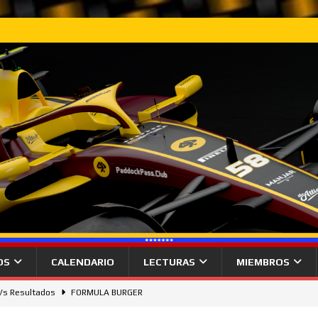
OS
CALENDARIO
LECTURAS
MIEMBROS
 Vs Resultados
FORMULA BURGER
gana desde la pole el Gran Premio de Hungría.
NOTICIAS