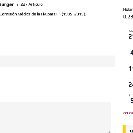
Burger
227 Artículo
Hola
 Comisión Médica de la FÍA para F1 (1995-2015).
0:2
A
2
SE
SE
1
SE
2
OC
Ver ca
Q