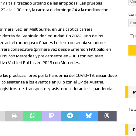
ª visita al trazado urbano de las antípodas. Las pruebas
ado 23 a la 1.00 am y la carrera el domingo 24 a la medianoche
Con
primera
vez
en Melbourne, en una caótica carrera
n detrás del Vehículo de Seguridad. En 2022, uno de los
errari, el monegasco Charles Leclerc conseguía su primer
arrera consecutiva (primera vez desde Emerson Fittipaldi en
n 2015 con Mercedes y previamente en 2008 con McLaren.
ctivo Valtteri Bottas en 2019 con Mercedes.
e las prácticas libres por la Pandemia del COVID-19, iniciándose
co asistente a los eventos en julio con el GP de Austria.
logísticos
de
transporte
y
asistencia
durante
la pandemia.
M
Tot
P