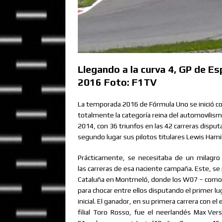
Llegando a la curva 4, GP de Es
2016 Foto: F1TV
La temporada 2016 de Fórmula Uno se inició c
totalmente la categoría reina del automovilism
2014, con 36 triunfos en las 42 carreras disput
segundo lugar sus pilotos titulares Lewis Hami
Prácticamente,
se
necesitaba
de
un
milagro
las carreras de esa naciente campaña. Este, se p
Cataluña en Montmeló, donde los W07 – como en 
para chocar entre ellos disputando el primer lug
inicial. El ganador, en su primera carrera con e
filial
Toro
Rosso,
fue
el
neerlandés
Max Verst