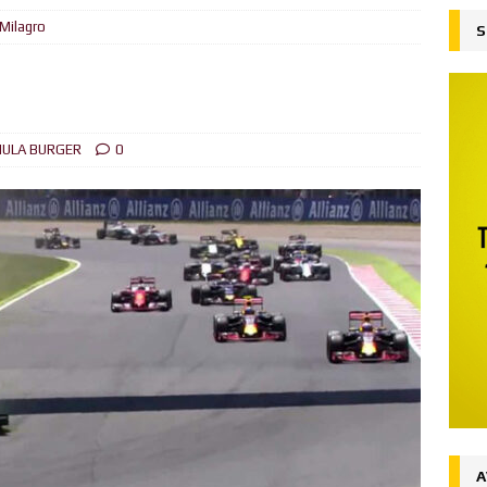
Milagro
S
ejado
FORMULA BURGER
su liderazgo en el Campeonato del Mundo ganando en Spa desde
ón
FORMULA BURGER
ULA BURGER
0
al
FORMULA BURGER
 la victoria en Silverstone, Russell 2do, Hamilton 3ro.
NOTICIAS
Ingenuo
FORMULA BURGER
desde la Pole el Gran Premio de Austria
NOTICIAS
iones (Y y Z)
FORMULA BURGER
A