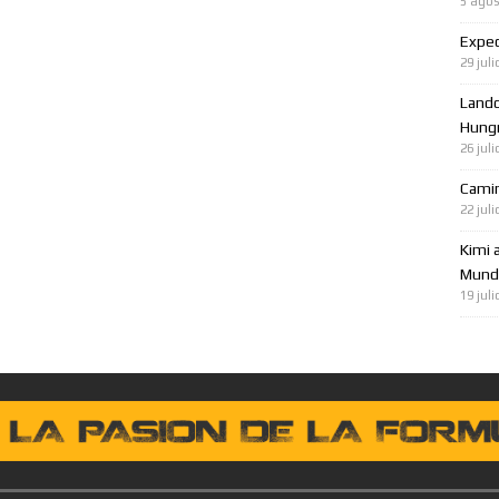
5 agos
Expec
29 juli
Lando
Hungr
26 juli
Cami
22 juli
Kimi 
Mundo
19 juli