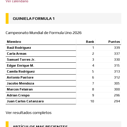
Ver calendario
QUINIELA FORMULA 1
Campeonato Mundial de Formula Uno 2026
Miembro
Rank
Puntos
Raúl Rodriguez
1
339
Carla Armas
2
337
Samuel Torres Jr.
3
330
Edgar Enrique M.
4
315
Camila Rodríguez
5
313
Antonio Pastore
6
312
Jacobo Mendoza
7
305
Marcos Felairan
8
300
Adrian Crespo
9
296
Juan Carlos Catanzaro
10
294
Ver resultados completos
ARTÍCULOS MAS RECIENTES