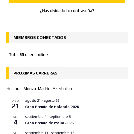
¿Has olvidado tu contraseña?
MIEMBROS CONECTADOS
Total
35
users online
PRÓXIMAS CARRERAS
Holanda
Monza
Madrid
Azerbaijan
agosto 21
-
agosto 23
AGO
21
Gran Premio de Holanda 2026
septiembre 4
-
septiembre 6
SEP
4
Gran Premio de Italia 2026
septiembre 11
-
septiembre 13
SEP