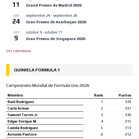
11
Grand Premio de Madrid 2026
septiembre 24
-
septiembre 26
SEP
24
Gran Premio de Azerbaijan 2026
octubre 9
-
octubre 11
OCT
9
Gran Premio de Singapore 2026
Ver calendario
QUINIELA FORMULA 1
Campeonato Mundial de Formula Uno 2026
Miembro
Rank
Puntos
Raúl Rodriguez
1
339
Carla Armas
2
337
Samuel Torres Jr.
3
330
Edgar Enrique M.
4
315
Camila Rodríguez
5
313
Antonio Pastore
6
312