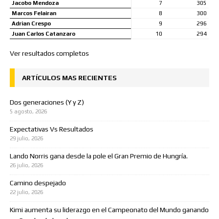
Jacobo Mendoza
7
305
Marcos Felairan
8
300
Adrian Crespo
9
296
Juan Carlos Catanzaro
10
294
Ver resultados completos
ARTÍCULOS MAS RECIENTES
Dos generaciones (Y y Z)
5 agosto, 2026
Expectativas Vs Resultados
29 julio, 2026
Lando Norris gana desde la pole el Gran Premio de Hungría.
26 julio, 2026
Camino despejado
22 julio, 2026
Kimi aumenta su liderazgo en el Campeonato del Mundo ganando