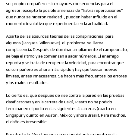
su
propio compañero -sin mayores consecuencias para el
agresor, excepto la posible amenaza de “habrá repercusiones”
que nunca se hicieron realidad-, pueden haber influido en el
momento involutivo que experimenta en la actualidad.
Aparte de las absurdas teorías de las conspiraciones, para
algunos (Jacques
Villenueve)
el
problema
se
llama
complacencia. Después de dominar ampliamente el campeonato,
se baja el ritmo y se comienzan a sacar números. El enemigo
repunta y se trata de recuperar la velocidad, para encontrar que
su compañero es ahora más rápido y hay que buscar nuevos
límites, antes innecesarios. Se hacen más frecuentes los errores
y los malos resultados.
Lo cierto es, que después de irse contra la pared en las pruebas
clasificatorias y en la carrera de Bakú, Piastri no ha podido
terminar en el podio en las siguientes 4 carreras (cuarto en
Singapur y quinto en Austin, México y ahora Brasil). Para muchos,
el daño es irreversible.
Por otro lado, Verstappen con un inquietante repunte en la