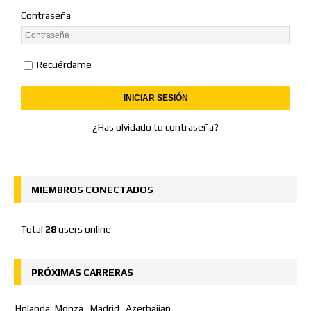
Contraseña
Recuérdame
¿Has olvidado tu contraseña?
MIEMBROS CONECTADOS
Total
28
users online
PRÓXIMAS CARRERAS
Holanda
Monza
Madrid
Azerbaijan