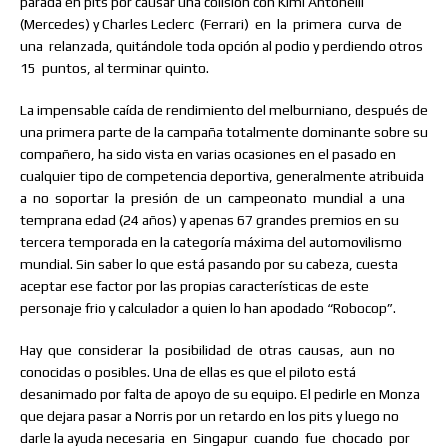
parada en pits por causar una colisión con Kimi Antonelli
(Mercedes) y Charles Leclerc
(Ferrari)
en
la
primera
curva
de
una
relanzada, quitándole toda opción al podio y perdiendo otros
15
puntos, al terminar quinto.
La impensable caída de rendimiento del melburniano, después de
una primera parte de la campaña totalmente dominante sobre su
compañero, ha sido vista en varias ocasiones en el pasado en
cualquier tipo de competencia deportiva, generalmente atribuida
a
no
soportar
la
presión
de
un
campeonato
mundial
a
una
temprana edad (24 años) y apenas 67 grandes premios en su
tercera temporada en la categoría máxima del automovilismo
mundial. Sin saber lo que está pasando por su cabeza, cuesta
aceptar ese factor por las propias características de este
personaje frio y calculador a quien lo han apodado “Robocop”.
Hay
que
considerar
la
posibilidad
de
otras
causas,
aun
no
conocidas o posibles. Una de ellas es que el piloto está
desanimado por falta de apoyo de su equipo. El pedirle en Monza
que dejara pasar a Norris por un retardo en los pits y luego no
darle la ayuda necesaria
en
Singapur
cuando
fue
chocado
por