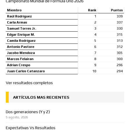
Campeonato Mundial de Formula Uno 2026
Miembro
Rank
Puntos
Raúl Rodriguez
1
339
Carla Armas
2
337
Samuel Torres Jr.
3
330
Edgar Enrique M.
4
315
Camila Rodríguez
5
313
Antonio Pastore
6
312
Jacobo Mendoza
7
305
Marcos Felairan
8
300
Adrian Crespo
9
296
Juan Carlos Catanzaro
10
294
Ver resultados completos
ARTÍCULOS MAS RECIENTES
Dos generaciones (Y y Z)
5 agosto, 2026
Expectativas Vs Resultados