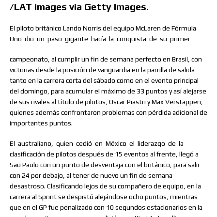
/LAT images via Getty Images.
El piloto británico Lando Norris del equipo McLaren de Fórmula
Uno
dio
un
paso
gigante
hacía
la
conquista
de
su
primer
campeonato, al cumplir un fin de semana perfecto en Brasil, con
victorias desde la posición de vanguardia en la parrilla de salida
tanto en la carrera corta del sábado como en el evento principal
del domingo, para acumular el máximo de 33 puntos y así alejarse
de sus rivales al título de pilotos, Oscar Piastri y Max Verstappen,
quienes además confrontaron problemas con pérdida adicional de
importantes puntos.
El
australiano,
quien
cedió
en
México
el
liderazgo
de
la
clasificación de pilotos después de 15 eventos al frente, llegó a
Sao Paulo con un punto de desventaja con el británico, para salir
con 24 por debajo, al tener de nuevo un fin de semana
desastroso. Clasificando lejos de su compañero de equipo, en la
carrera al Sprint se despistó alejándose ocho puntos, mientras
que en el GP fue penalizado con 10 segundos estacionarios en la