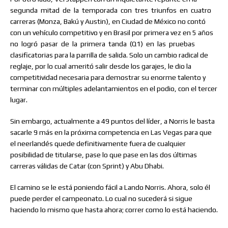
segunda
mitad
de
la
temporada
con
tres
triunfos
en
cuatro
carreras (Monza, Bakú y Austin), en Ciudad de México no contó
con un vehículo competitivo y en Brasil por primera vez en 5 años
no
logró
pasar
de
la
primera
tanda
(Q1)
en
las
pruebas
clasificatorias para la parrilla de salida. Solo un cambio radical de
reglaje, por lo cual ameritó salir desde los garajes, le dio la
competitividad necesaria para demostrar su enorme talento y
terminar con múltiples adelantamientos en el podio, con el tercer
lugar.
Sin embargo, actualmente a 49 puntos del líder, a Norris le basta
sacarle 9 más en la próxima competencia en Las Vegas para que
el neerlandés quede definitivamente fuera de cualquier
posibilidad de titularse, pase lo que pase en las dos últimas
carreras válidas de Catar (con Sprint) y Abu Dhabi.
El camino se le está poniendo fácil a Lando Norris. Ahora, solo él
puede perder el campeonato. Lo cual no sucederá si sigue
haciendo lo mismo que hasta ahora; correr como lo está haciendo.