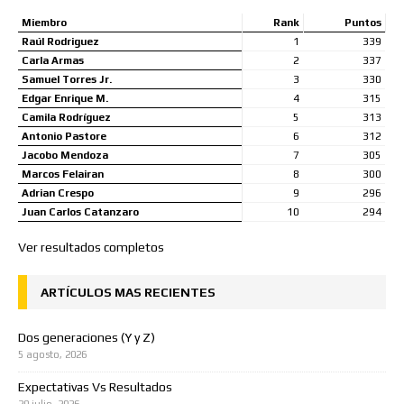
Miembro
Rank
Puntos
Raúl Rodriguez
1
339
Carla Armas
2
337
Samuel Torres Jr.
3
330
Edgar Enrique M.
4
315
Camila Rodríguez
5
313
Antonio Pastore
6
312
Jacobo Mendoza
7
305
Marcos Felairan
8
300
Adrian Crespo
9
296
Juan Carlos Catanzaro
10
294
Ver resultados completos
ARTÍCULOS MAS RECIENTES
Dos generaciones (Y y Z)
5 agosto, 2026
Expectativas Vs Resultados