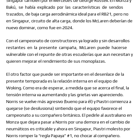
Singapur también por el Mercedes de George Russell. En Monza y
Bakú,
se
había
explicado
por
las
características
de
sendos
trazados, de baja carga aerodinámica ideal para el RB21, pero no
en Singapur, circuito de alta carga, donde los McLaren deberían de
nuevo dominar, como fue en 2024.
Con el campeonato de constructores ya logrado y sin desarrollos
restantes
en
la
presente
campaña,
McLaren
puede
hacerse
vulnerable con el repunte de otras escuderías que aun necesitan y
quieren mejorar el rendimiento de sus monoplazas.
El otro factor que puede ser importante en el desenlace de la
presente temporada es la relación interna en el equipo de
Woking. Como era de esperar, a medida que se acerca el final, la
tensión interna va aumentando y las grietas van apareciendo.
Norris se vuelve más agresivo (bueno para él) y Piastri comienza a
quejarse (se desilusiona) sintiendo que el equipo favorece el
campeonato a su compañero británico. El pedirle al australiano en
Monza que dejara pasar a Norris por una demora en el cambio de
neumáticos es criticable y ahora en Singapur, Piastri molesto por
Norris romper la “regla Papaya” #1, no chocar al compañero.