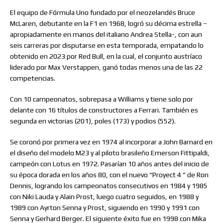
El equipo de Fórmula Uno fundado por el neozelandés Bruce
McLaren, debutante en la F1 en 1968, logró su décima estrella –
apropiadamente en manos del italiano Andrea Stella-, con aun
seis carreras por disputarse en esta temporada, empatando lo
obtenido en 2023 por Red Bull, en la cual, el conjunto austríaco
liderado por Max Verstappen, ganó todas menos una de las 22
competencias.
Con 10 campeonatos, sobrepasa a Williams y tiene solo por
delante con 16 títulos de constructores a Ferrari. También es
segunda en victorias (201), poles (173) y podios (552).
Se coronó por primera vez en 1974 al incorporar a John Barnard en
el diseño del modelo M23 y al piloto brasileño Emerson Fittipaldi,
campeón con Lotus en 1972. Pasarían 10 años antes del inicio de
su época dorada en los años 80, con el nuevo “Proyect 4 ” de Ron
Dennis, logrando los campeonatos consecutivos en 1984 y 1985
con Niki Lauda y Alain Prost, luego cuatro seguidos, en 1988 y
1989 con Ayrton Senna y Prost, siguiendo en 1990 y 1991 con
Senna y Gerhard Berger. El siguiente éxito fue en 1998 con Mika