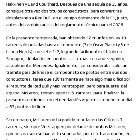
Hakkinen y David Coulthard. Después de una sequía de 35 años,
consigue otra vez dos títulos consecutivos, para convertirse –
desplazando a Red Bull- en el equipo dominante de la F1, justo,
antes del cambio radical del reglamento técnico para el 2026.
En la presente temporada, han obtenido 12 triunfos en las 18
carreras disputadas hasta el momento (7 de Oscar Piastri y 5 de
Lando Norris) con siete 1-2, logrando fácilmente el título en
Singapur,
doblando
en
puntos
a
su
más
cercano
seguidor,
actualmente
Mercedes.
Igualmente,
se
consideraba
solo
un
trámite para definirse el campeonato de pilotos entre sus dos
conductores, tarea que súbitamente se hace algo más difícil por
el repunte de Red Bull y Max Verstappen, pero para suerte
del
equipo
McLaren,
restan
apenas
6
carreras
para
finalizar
la
presente contienda, con el neerlandés vigente campeón mundial
a 63 puntos del líder.
Sin embargo, McLaren no ha podido triunfar en las últimas 3
carreras, siempre Verstappen por delante de ambos McLaren,
quienes no solo se han visto superados por el tetracampeón, en