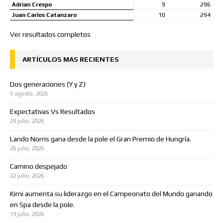
Adrian Crespo
9
296
Juan Carlos Catanzaro
10
294
Ver resultados completos
ARTÍCULOS MAS RECIENTES
Dos generaciones (Y y Z)
5 agosto, 2026
Expectativas Vs Resultados
29 julio, 2026
Lando Norris gana desde la pole el Gran Premio de Hungría.
26 julio, 2026
Camino despejado
22 julio, 2026
Kimi aumenta su liderazgo en el Campeonato del Mundo ganando
en Spa desde la pole.
19 julio, 2026