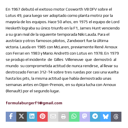
En 1967 debutó el exitoso motor Cosworth V8 DFV sobre el
Lotus 49, para luego ser adoptado como planta motriz por la
mayoría de los equipos. Hace 50 años, en 1975 el equipo de Lord
Hesketh lograba su único triunfo en la F1, James Hunt venciendo
a su gran rival de la siguiente temporada Niki Lauda. Para el
austríaco y otros famosos pilotos, Zandvoort fue la última
victoria. Lauda en 1985 con McLaren, previamente René Arnoux
con Ferrari en 1983 y Mario Andretti con Lotus en 1978. En 1979
se produjo el incidente
de
Gilles
Villeneuve
que
demostró
al
mundo
su comprometida actitud de nunca rendirse, al llevar su
destrozado Ferrari 312-T4 sobre tres ruedas por casi una vuelta
hasta los pits, la misma actitud que había demostrado unas
semanas antes en Dijon-Prenois, en su épica lucha con Arnoux
(Renault) por el segundo lugar.
formulaburgerf1@gmail.com