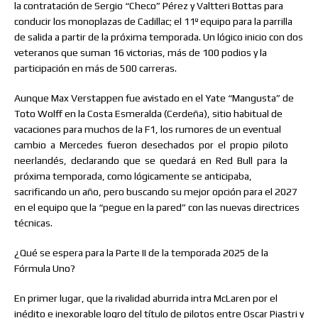
la contratación de Sergio “Checo” Pérez y Valtteri Bottas para
conducir los monoplazas de Cadillac; el 11º equipo para la parrilla
de salida a partir de la próxima temporada. Un lógico inicio con dos
veteranos que suman 16 victorias, más de 100 podios y la
participación en más de 500 carreras.
Aunque Max Verstappen fue avistado en el Yate “Mangusta” de
Toto Wolff en la Costa Esmeralda (Cerdeña), sitio habitual de
vacaciones para muchos de la F1, los rumores de un eventual
cambio
a
Mercedes
fueron
desechados
por
el
propio
piloto
neerlandés,
declarando
que
se
quedará
en
Red
Bull
para
la
próxima temporada, como lógicamente se anticipaba,
sacrificando un año, pero buscando su mejor opción para el 2027
en el equipo que la “pegue en la pared” con las nuevas directrices
técnicas.
¿Qué se espera para la Parte II de la temporada 2025 de la
Fórmula Uno?
En primer lugar, que la rivalidad aburrida intra McLaren por el
inédito e inexorable logro del título de pilotos entre Oscar Piastri y