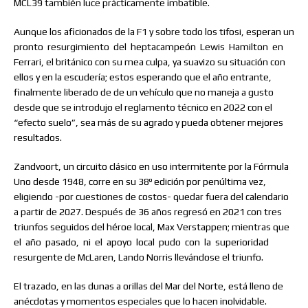
MCL39 también luce prácticamente imbatible.
Aunque los aficionados de la F1 y sobre todo los tifosi, esperan un
pronto
resurgimiento
del
heptacampeón
Lewis
Hamilton
en
Ferrari, el británico con su mea culpa, ya suavizo su situación con
ellos y en la escudería; estos esperando que el año entrante,
finalmente liberado de de un vehículo que no maneja a gusto
desde que se introdujo el reglamento técnico en 2022 con el
“efecto suelo”, sea más de su agrado y pueda obtener mejores
resultados.
Zandvoort, un circuito clásico en uso intermitente por la Fórmula
Uno desde 1948, corre en su 38º edición por penúltima vez,
eligiendo -por cuestiones de costos- quedar fuera del calendario
a partir de 2027. Después de 36 años regresó en 2021 con tres
triunfos seguidos del héroe local, Max Verstappen; mientras que
el
año
pasado,
ni
el
apoyo
local
pudo
con
la
superioridad
resurgente de McLaren, Lando Norris llevándose el triunfo.
El trazado, en las dunas a orillas del Mar del Norte, está lleno de
anécdotas y momentos especiales que lo hacen inolvidable.