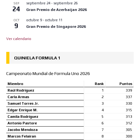
septiembre 24
-
septiembre 26
SEP
24
Gran Premio de Azerbaijan 2026
octubre 9
-
octubre 11
OCT
9
Gran Premio de Singapore 2026
Ver calendario
QUINIELA FORMULA 1
Campeonato Mundial de Formula Uno 2026
Miembro
Rank
Puntos
Raúl Rodriguez
1
339
Carla Armas
2
337
Samuel Torres Jr.
3
330
Edgar Enrique M.
4
315
Camila Rodríguez
5
313
Antonio Pastore
6
312
Jacobo Mendoza
7
305
Marcos Felairan
8
300