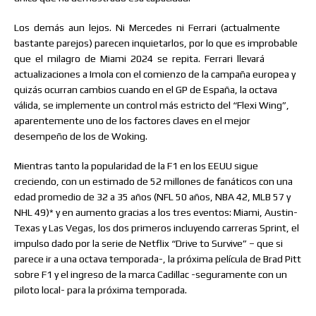
Los
demás
aun
lejos.
Ni
Mercedes
ni
Ferrari
(actualmente
bastante parejos) parecen inquietarlos, por lo que es improbable
que
el
milagro
de
Miami
2024
se
repita.
Ferrari
llevará
actualizaciones a Imola con el comienzo de la campaña europea y
quizás ocurran cambios cuando en el GP de España, la octava
válida, se implemente un control más estricto del “Flexi Wing”,
aparentemente uno de los factores claves en el mejor
desempeño de los de Woking.
Mientras tanto la popularidad de la F1 en los EEUU sigue
creciendo, con un estimado de 52 millones de fanáticos con una
edad promedio de 32 a 35 años (NFL 50 años, NBA 42, MLB 57 y
NHL 49)* y en aumento gracias a los tres eventos: Miami, Austin-
Texas y Las Vegas, los dos primeros incluyendo carreras Sprint, el
impulso dado por la serie de Netflix “Drive to Survive” – que si
parece ir a una octava temporada-, la próxima película de Brad Pitt
sobre F1 y el ingreso de la marca Cadillac -seguramente con un
piloto local- para la próxima temporada.