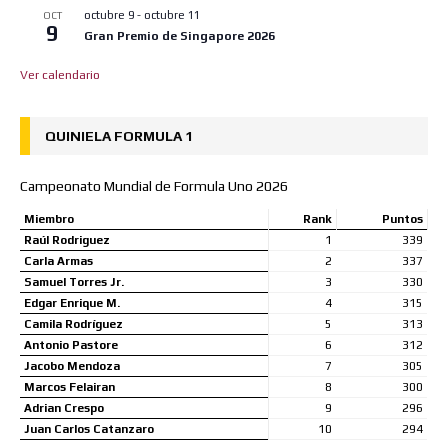
octubre 9
-
octubre 11
OCT
9
Gran Premio de Singapore 2026
Ver calendario
QUINIELA FORMULA 1
Campeonato Mundial de Formula Uno 2026
Miembro
Rank
Puntos
Raúl Rodriguez
1
339
Carla Armas
2
337
Samuel Torres Jr.
3
330
Edgar Enrique M.
4
315
Camila Rodríguez
5
313
Antonio Pastore
6
312
Jacobo Mendoza
7
305
Marcos Felairan
8
300
Adrian Crespo
9
296
Juan Carlos Catanzaro
10
294