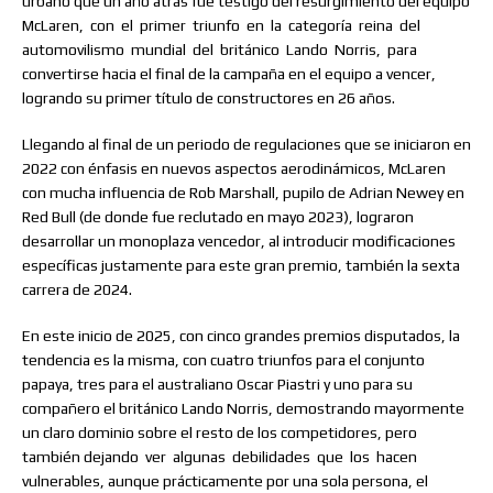
urbano que un año atrás fue testigo del resurgimiento del equipo
McLaren,
con
el
primer
triunfo
en
la
categoría
reina
del
automovilismo
mundial
del
británico
Lando
Norris,
para
convertirse hacia el final de la campaña en el equipo a vencer,
logrando su primer título de constructores en 26 años.
Llegando al final de un periodo de regulaciones que se iniciaron en
2022 con énfasis en nuevos aspectos aerodinámicos, McLaren
con mucha influencia de Rob Marshall, pupilo de Adrian Newey en
Red Bull (de donde fue reclutado en mayo 2023), lograron
desarrollar un monoplaza vencedor, al introducir modificaciones
específicas justamente para este gran premio, también la sexta
carrera de 2024.
En este inicio de 2025, con cinco grandes premios disputados, la
tendencia es la misma, con cuatro triunfos para el conjunto
papaya, tres para el australiano Oscar Piastri y uno para su
compañero el británico Lando Norris, demostrando mayormente
un claro dominio sobre el resto de los competidores, pero
también dejando
ver
algunas
debilidades
que
los
hacen
vulnerables, aunque prácticamente por una sola persona, el