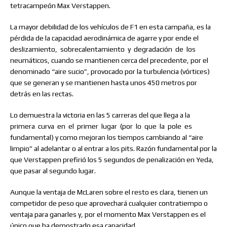
tetracampeón Max Verstappen.
La mayor debilidad de los vehículos de F1 en esta campaña, es la
pérdida de la capacidad aerodinámica de agarre y por ende el
deslizamiento,
sobrecalentamiento
y
degradación
de
los
neumáticos, cuando se mantienen cerca del precedente, por el
denominado “aire sucio”, provocado por la turbulencia (vórtices)
que se generan y se mantienen hasta unos 450 metros por
detrás en las rectas.
Lo demuestra la victoria en las 5 carreras del que llega a la
primera
curva
en
el
primer
lugar
(por
lo
que
la
pole
es
fundamental) y como mejoran los tiempos cambiando al “aire
limpio” al adelantar o al entrar a los pits. Razón fundamental por la
que Verstappen prefirió los 5 segundos de penalización en Yeda,
que pasar al segundo lugar.
Aunque la ventaja de McLaren sobre el resto es clara, tienen un
competidor de peso que aprovechará cualquier contratiempo o
ventaja para ganarles y, por el momento Max Verstappen es el
único que ha demostrado esa capacidad.