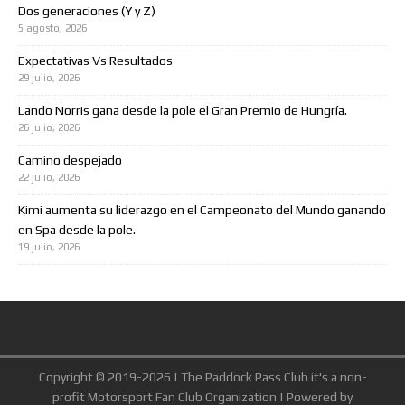
Dos generaciones (Y y Z)
5 agosto, 2026
Expectativas Vs Resultados
29 julio, 2026
Lando Norris gana desde la pole el Gran Premio de Hungría.
26 julio, 2026
Camino despejado
22 julio, 2026
Kimi aumenta su liderazgo en el Campeonato del Mundo ganando
en Spa desde la pole.
19 julio, 2026
Copyright © 2019-2026 | The Paddock Pass Club it's a non-
profit Motorsport Fan Club Organization | Powered by