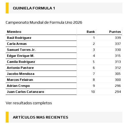
QUINIELA FORMULA 1
Campeonato Mundial de Formula Uno 2026
Miembro
Rank
Puntos
Raúl Rodriguez
1
339
Carla Armas
2
337
Samuel Torres Jr.
3
330
Edgar Enrique M.
4
315
Camila Rodríguez
5
313
Antonio Pastore
6
312
Jacobo Mendoza
7
305
Marcos Felairan
8
300
Adrian Crespo
9
296
Juan Carlos Catanzaro
10
294
Ver resultados completos
ARTÍCULOS MAS RECIENTES