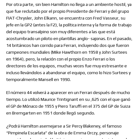
Por otra parte, sin bien Hamilton no llega a un ambiente hostil, ya
que fue reclutado por el propio Presidente de Ferrari y del grupo
FIAT-Chrysler, John Elkann, se encuentra con Fred Vasseur, su
jefe en la GP2 (antes la F2), la política interna y la forma de trabajo
del equipo transalpino son muy diferentes a las que está
acostumbrado un piloto en plantillas anglo- sajonas. En el pasado,
14 británicos han corrido para Ferrari, incluyendo dos que fueron
campeones mundiales (Mike Hawthorn en 1958 y John Surtees
en 1964), pero, la relación con el propio Enzo Ferrari o los
directores de los equipos, muchas veces fue muy estresante e
incluso llevándolos a abandonar el equipo, como lo hizo Surtees y
temporalmente Mansell en 1990.
El número 44 volverá a aparecer en un Ferrari después de mucho
tiempo. Lo utilizó Maurice Trintignant en su ,625 con el que ganó
el GP de Mónaco de 1955 y Piero Taruffi en el 375 del GP de Suiza
en Bremgarten en 1951 donde llegó segundo.
¿Podrá Hamilton asemejarse a Sir Percy Blakeney, el famoso
“Pimpinela Escarlata” de la obra de Emma Orczy, personaje