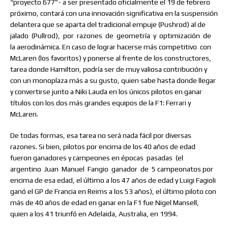
“proyecto 677”- a ser presentado oficialmente el 19 de febrero
próximo, contará con una innovación significativa en la suspensión
delantera que se aparta del tradicional empuje (Pushrod) al de
jalado
(Pullrod),
por
razones
de
geometría
y
optimización
de
la aerodinámica. En caso de lograr hacerse más competitivo
con
McLaren (los favoritos) y ponerse al frente de los constructores,
tarea donde Hamilton, podría ser de muy valiosa contribución y
con un monoplaza más a su gusto, quien sabe hasta donde llegar
y convertirse junto a Niki Lauda en los únicos pilotos en ganar
títulos con los dos más grandes equipos de la F1: Ferrari y
McLaren.
De todas formas, esa tarea no será nada fácil por diversas
razones. Si bien, pilotos por encima de los 40 años de edad
fueron ganadores y campeones en épocas
pasadas
(el
argentino
Juan
Manuel
Fangio
ganador
de
5 campeonatos por
encima de esa edad, el último a los 47 años de edad y Luigi Fagioli
ganó el GP de Francia en Reims a los 53 años), el último piloto con
más de 40 años de edad en ganar en la F1 fue Nigel Mansell,
quien a los 41 triunfó en Adelaida, Australia, en 1994.