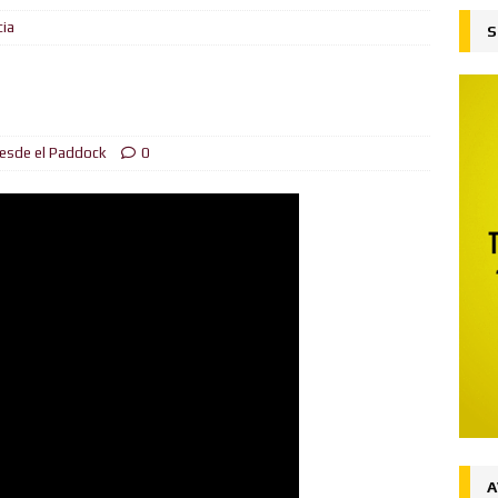
cia
S
ejado
FORMULA BURGER
su liderazgo en el Campeonato del Mundo ganando en Spa desde
ón
FORMULA BURGER
esde el Paddock
0
al
FORMULA BURGER
 la victoria en Silverstone, Russell 2do, Hamilton 3ro.
NOTICIAS
Ingenuo
FORMULA BURGER
desde la Pole el Gran Premio de Austria
NOTICIAS
iones (Y y Z)
FORMULA BURGER
A