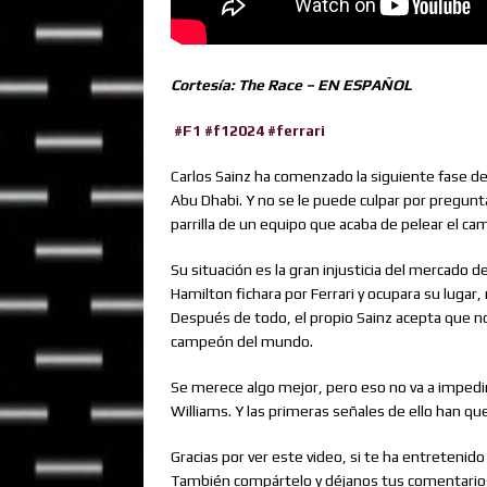
Cortesía: The Race – EN ESPAÑOL
#F1
#f12024
#ferrari
Carlos Sainz ha comenzado la siguiente fase de
Abu Dhabi. Y no se le puede culpar por pregu
parrilla de un equipo que acaba de pelear el 
Su situación es la gran injusticia del mercado
Hamilton fichara por Ferrari y ocupara su lugar
Después de todo, el propio Sainz acepta que n
campeón del mundo.
Se merece algo mejor, pero eso no va a impedir
Williams. Y las primeras señales de ello han q
Gracias por ver este video, si te ha entreten
También compártelo y déjanos tus comentarios. N