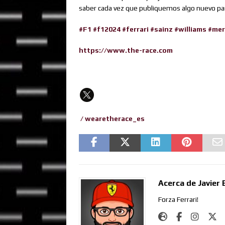
saber cada vez que publiquemos algo nuevo par
#F1
#f12024
#ferrari
#sainz
#williams
#mer
https://www.the-race.com
/ wearetherace_es
Acerca de Javier 
Forza Ferrari!