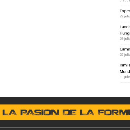
5 agos
Expec
29 juli
Lando
Hungr
26 juli
Cami
22 juli
Kimi 
Mundo
19 juli