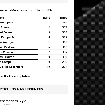
eonato Mundial de Formula Uno 2026
bro
Rank
Puntos
Rodriguez
1
339
a Armas
2
337
l Torres Jr.
3
330
 Enrique M.
4
315
a Rodríguez
5
313
nio Pastore
6
312
bo Mendoza
7
305
s Felairan
8
300
n Crespo
9
296
Carlos Catanzaro
10
294
esultados completos
RTÍCULOS MAS RECIENTES
eneraciones (Y y Z)