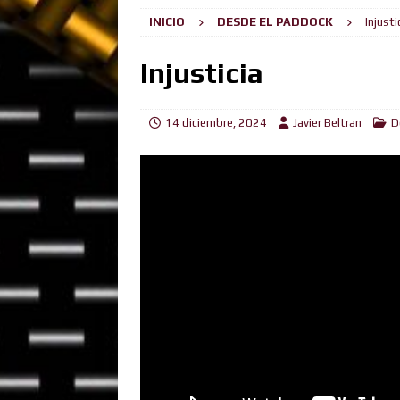
INICIO
DESDE EL PADDOCK
Injusti
[ 22 julio, 2026 ]
Camino desp
[ 19 julio, 2026 ]
Kimi aumenta 
Injusticia
la pole.
NOTICIAS
[ 15 julio, 2026 ]
Autoregulaci
14 diciembre, 2024
Javier Beltran
D
[ 9 julio, 2026 ]
Anticlimax Tot
[ 5 julio, 2026 ]
Leclerc se lleva
[ 2 julio, 2026 ]
El Astuto y el 
[ 28 junio, 2026 ]
Russell Gana 
[ 5 agosto, 2026 ]
Dos generac