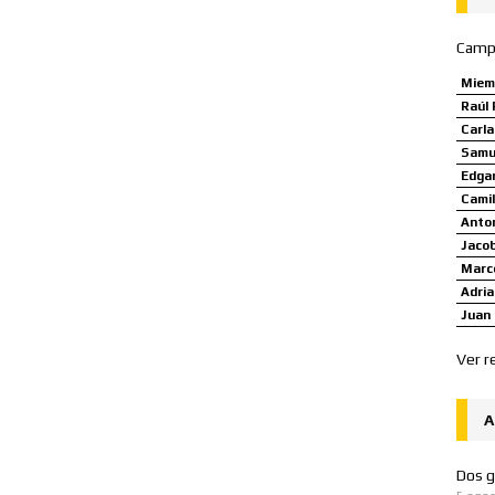
Camp
Miem
Raúl 
Carl
Samue
Edgar
Camil
Anto
Jaco
Marco
Adria
Juan 
Ver r
A
Dos g