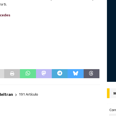
a ti.
cedes
M
Beltran
191 Artículo
Cor