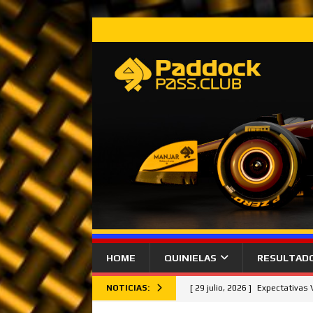
HOME
QUINIELAS
RESULTAD
NOTICIAS:
[ 29 julio, 2026 ]
Expectativas
[ 26 julio, 2026 ]
Lando Norris 