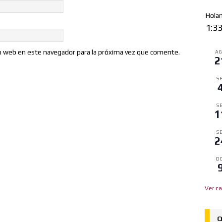
Hola
1:3
io web en este navegador para la próxima vez que comente.
A
2
SE
SE
1
SE
2
OC
Ver ca
Q