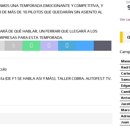
OC
RAMOS UNA TEMPORADA EMOCIONANTE Y COMPETITIVA, Y
 DE MÁS DE 10 PILOTOS QUE QUEDARÁN SIN ASIENTO AL
Ver ca
ARÁ DE QUÉ HABLAR, UN FERRARI QUE LLEGARÁ A LOS
Q
SORPRESAS PARA ESTA TEMPORADA.
Camp
Miem
Raúl 
culo
Carl
ista (DE F1 SE HABLA ASI Y MÁS). TALLER COBRA. AUTOFEST TV.
Samue
Edgar
Camil
Anto
Jaco
Marco
Adria
Juan 