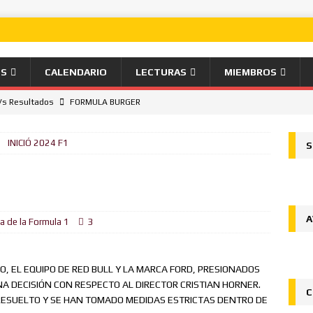
OS
CALENDARIO
LECTURAS
MIEMBROS
Vs Resultados
FORMULA BURGER
ana desde la pole el Gran Premio de Hungría.
NOTICIAS
INICIÓ 2024 F1
S
jado
FORMULA BURGER
su liderazgo en el Campeonato del Mundo ganando en Spa desde
A
ón
FORMULA BURGER
a de la Formula 1
3
al
FORMULA BURGER
O, EL EQUIPO DE RED BULL Y LA MARCA FORD, PRESIONADOS
 la victoria en Silverstone, Russell 2do, Hamilton 3ro.
NOTICIAS
NA DECISIÓN CON RESPECTO AL DIRECTOR CRISTIAN HORNER.
C
Ingenuo
FORMULA BURGER
RESUELTO Y SE HAN TOMADO MEDIDAS ESTRICTAS DENTRO DE