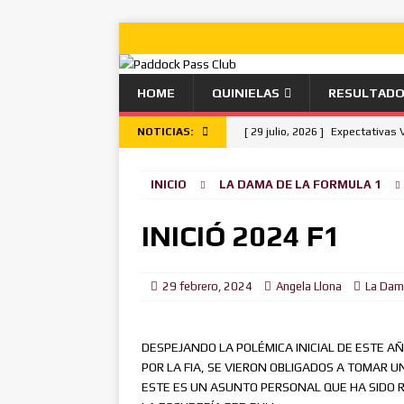
HOME
QUINIELAS
RESULTAD
NOTICIAS:
[ 29 julio, 2026 ]
Expectativas 
[ 26 julio, 2026 ]
Lando Norris g
INICIO
LA DAMA DE LA FORMULA 1
[ 22 julio, 2026 ]
Camino despe
[ 19 julio, 2026 ]
Kimi aumenta 
INICIÓ 2024 F1
la pole.
NOTICIAS
[ 15 julio, 2026 ]
Autoregulaci
29 febrero, 2024
Angela Llona
La Dam
[ 9 julio, 2026 ]
Anticlimax Tot
DESPEJANDO LA POLÉMICA INICIAL DE ESTE AÑ
[ 5 julio, 2026 ]
Leclerc se lleva
POR LA FIA, SE VIERON OBLIGADOS A TOMAR U
[ 2 julio, 2026 ]
El Astuto y el 
ESTE ES UN ASUNTO PERSONAL QUE HA SIDO 