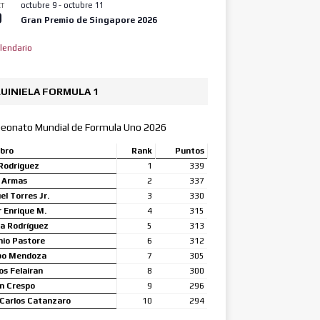
octubre 9
-
octubre 11
T
9
Gran Premio de Singapore 2026
lendario
UINIELA FORMULA 1
eonato Mundial de Formula Uno 2026
bro
Rank
Puntos
Rodriguez
1
339
a Armas
2
337
l Torres Jr.
3
330
 Enrique M.
4
315
a Rodríguez
5
313
nio Pastore
6
312
bo Mendoza
7
305
s Felairan
8
300
n Crespo
9
296
Carlos Catanzaro
10
294