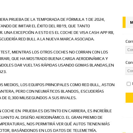
desde la Pole el Gran Premio de Austria
NOTICIAS
ones (Y y Z)
FORMULA BURGER
IMERA PRUEBA DE LA TEMPORADA DE FÓRMULA 1 DE 2024,
M
NDO DE IMITAR EL ÉXITO DEL RB19, QUE TANTO
. UNA EXCEPCIÓN A ESTO ES EL COCHE DE VISA CASH APP RB,
SCUDERÍA RED BULL A LA NUEVA MARCA ASOCIADA.
Cor
 TEST, MIENTRAS LOS OTROS COCHES NO CORRAN CON LOS
ERRARI, QUE HA MOSTRADO BUENA CARGA AERODINÁMICA Y
Con
ÉNDOLES DAR VUELTAS RÁPIDAS USANDO GOMAS BLANDAS,EN
23.
S MEDIOS, LOS EQUIPOS PRINCIPALES COMO RED BULL, ASTON
ANTERA, PERO CON NEUMÁTICOS BLANDOS, ESCUDERÍAS
 DE 0,300 MILISEGUNDOS A SUS RIVALES.
COCHE EN PRUEBA ES DISTINTO EN CARRERA, ES INCREÍBLE
CUANTO AL DISEÑO AERODINÁMICO. EL GRAN PREMIO DE
EMPERATURAS, NOS PERMITIRÁ VER QUÉ AUTOS TIENEN MÁS
TOR, BASÁNDONOS EN LOS DATOS DE TELEMETRÍA.