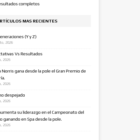
esultados completos
RTÍCULOS MAS RECIENTES
eneraciones (Y y Z)
to, 2026
tativas Vs Resultados
o, 2026
 Norris gana desde la pole el Gran Premio de
ía.
o, 2026
no despejado
o, 2026
aumenta su liderazgo en el Campeonato del
 ganando en Spa desde la pole.
o, 2026