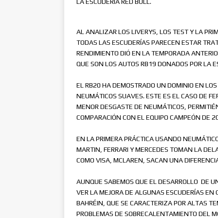
LA ESCUDERÍA RED BULL.
[ 28 junio, 2026 ]
Russell Gana 
[ 5 agosto, 2026 ]
Dos generaci
AL ANALIZAR LOS LIVERYS, LOS TEST Y LA PR
TODAS LAS ESCUDERÍAS PARECEN ESTAR TRATA
RENDIMIENTO DIÓ EN LA TEMPORADA ANTERIOR
QUE SON LOS AUTOS RB19 DONADOS POR LA E
EL RB20 HA DEMOSTRADO UN DOMINIO EN LOS
NEUMÁTICOS SUAVES. ESTE ES EL CASO DE F
MENOR DESGASTE DE NEUMÁTICOS, PERMITI
COMPARACIÓN CON EL EQUIPO CAMPEÓN DE 20
EN LA PRIMERA PRÁCTICA USANDO NEUMÁTICO
MARTIN, FERRARI Y MERCEDES TOMAN LA DEL
COMO VISA, MCLAREN, SACAN UNA DIFERENCIA
AUNQUE SABEMOS QUE EL DESARROLLO DE UN 
VER LA MEJORA DE ALGUNAS ESCUDERÍAS EN 
BAHRÉIN, QUE SE CARACTERIZA POR ALTAS T
PROBLEMAS DE SOBRECALENTAMIENTO DEL MO