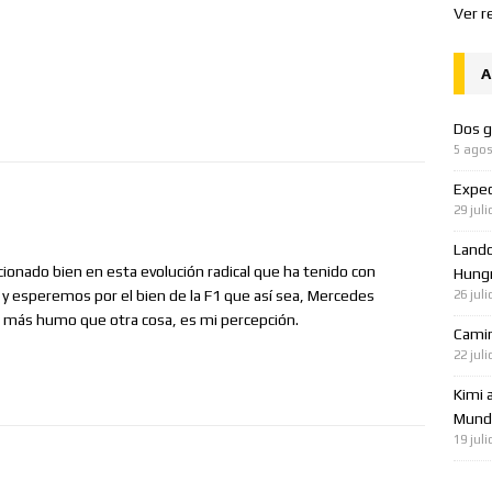
Ver r
A
Dos g
5 agos
Expec
29 juli
Lando
ionado bien en esta evolución radical que ha tenido con
Hungr
a y esperemos por el bien de la F1 que así sea, Mercedes
26 juli
n más humo que otra cosa, es mi percepción.
Cami
22 juli
Kimi 
Mundo
19 juli