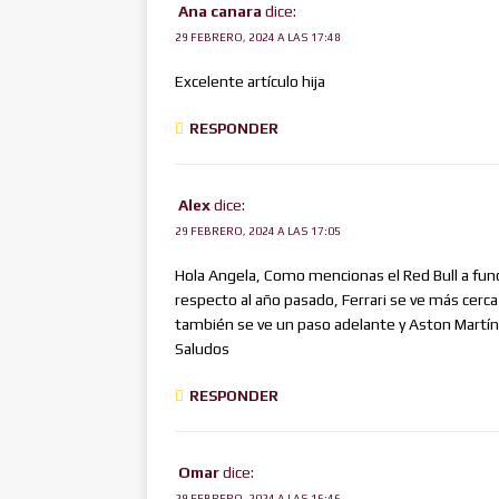
Ana canara
dice:
29 FEBRERO, 2024 A LAS 17:48
Excelente artículo hija
RESPONDER
Alex
dice:
29 FEBRERO, 2024 A LAS 17:05
Hola Angela, Como mencionas el Red Bull a func
respecto al año pasado, Ferrari se ve más cerc
también se ve un paso adelante y Aston Martí
Saludos
RESPONDER
Omar
dice:
29 FEBRERO, 2024 A LAS 16:46