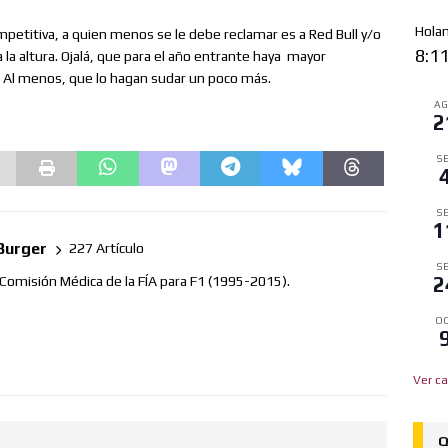
Hola
mpetitiva, a quien menos se le debe reclamar es a Red Bull y/o
8:1
la altura. Ojalá, que para el año entrante haya
mayor
Al menos, que lo hagan sudar un poco más.
A
2
SE
SE
1
Burger
227 Artículo
SE
2
 Comisión Médica de la FÍA para F1 (1995-2015).
OC
Ver ca
Q