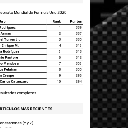
eonato Mundial de Formula Uno 2026
bro
Rank
Puntos
Rodriguez
1
339
a Armas
2
337
l Torres Jr.
3
330
 Enrique M.
4
315
a Rodríguez
5
313
nio Pastore
6
312
bo Mendoza
7
305
s Felairan
8
300
n Crespo
9
296
Carlos Catanzaro
10
294
esultados completos
RTÍCULOS MAS RECIENTES
eneraciones (Y y Z)