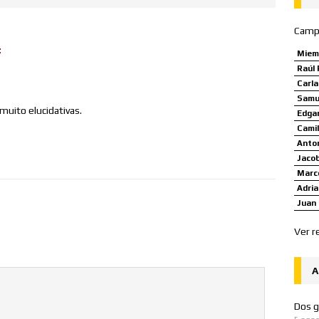
Camp
:
Miem
Raúl 
Carl
Samue
uito elucidativas.
Edgar
Camil
Anto
Jaco
Marco
Adria
Juan 
Ver r
A
Dos g