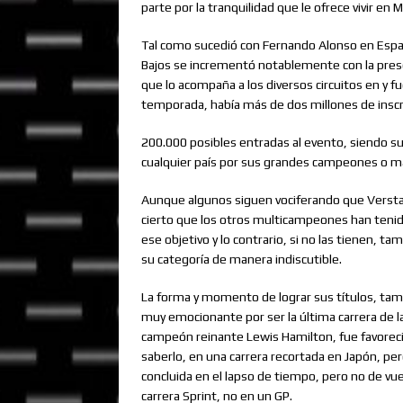
parte por la tranquilidad que le ofrece vivir e
Tal como sucedió con Fernando Alonso en Españ
Bajos se incrementó notablemente con la prese
que lo acompaña a los diversos circuitos en y f
temporada, había más de dos millones de inscri
200.000 posibles entradas al evento, siendo su
cualquier país por sus grandes campeones o m
Aunque algunos siguen vociferando que Versta
cierto que los otros multicampeones han teni
ese objetivo y lo contrario, si no las tienen
su categoría de manera indiscutible.
La forma y momento de lograr sus títulos, tamp
muy emocionante por ser la última carrera de 
campeón reinante Lewis Hamilton, fue favorecido
saberlo, en una carrera recortada en Japón, per
concluida en el lapso de tiempo, pero no de vue
carrera Sprint, no en un GP.