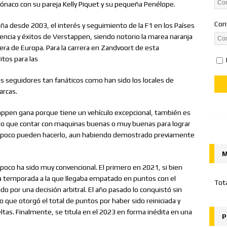
n Mónaco con su pareja Kelly Piquet y su pequeña Penélope.
Con
a desde 2003, el interés y seguimiento de la F1 en los Países
ncia y éxitos de Verstappen, siendo notorio la marea naranja
uera de Europa. Para la carrera en Zandvoort de esta
tos para las
s seguidores tan fanáticos como han sido los locales de
arcas.
ppen gana porque tiene un vehículo excepcional, también es
do que contar con maquinas buenas o muy buenas para lograr
, tampoco pueden hacerlo, aun habiendo demostrado previamente
M
oco ha sido muy convencional. El primero en 2021, si bien
la temporada a la que llegaba empatado en puntos con el
Tot
 por una decisión arbitral. El año pasado lo conquistó sin
o que otorgó el total de puntos por haber sido reiniciada y
ltas. Finalmente, se titula en el 2023 en forma inédita en una
P