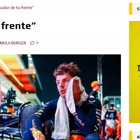
sudor de tu frente”
S
ejado
FORMULA BURGER
su liderazgo en el Campeonato del Mundo ganando en Spa desde
 frente”
ón
FORMULA BURGER
MULA BURGER
1
al
FORMULA BURGER
 la victoria en Silverstone, Russell 2do, Hamilton 3ro.
NOTICIAS
Ingenuo
FORMULA BURGER
desde la Pole el Gran Premio de Austria
NOTICIAS
iones (Y y Z)
FORMULA BURGER
A