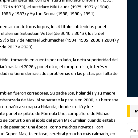
1971 y 1973), el austríaco Niki Lauda (1975, 1977 y 1984),
 1983 y 1987) y Ayrton Senna (1988, 1990 y 1991).
mentar con futuros logros, los 4 títulos obtenidos por el
 el alemán Sebastian Vettel (de 2010 a 2013), los 5 del
57)o los 7 de Michael Schumacher (1994, 1995, 2000 a 2004) y
y de 2017 a 2020).
tible, tomando en cuenta por un lado, la neta superioridad del
á hasta el 2026 y por el otro, el compromiso, interés y
lidad no tiene demasiados problemas en las pistas por falta de
también fueron corredores. Su padre Jos, holandés y su madre
barazada de Max. Al separarse la pareja en 2008, su hermana
acompañó a su papá a Holanda, donde creció y fue
M
 por el ex piloto de Fórmula Uno, compañero de Michael
se convirtió en el ídolo del joven Max Emilian cuando estaba
ués de pasar por una época -como muchos novatos- con
Cor
un Super-Max, talentoso, cerebral y mucho más calmado, en