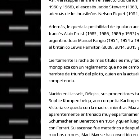
1960 y 1966), el escosés Jackie Stewart (1969, 
además de los brasileños Nelson Piquet (1981,
Además, le queda la posibilidad de igualar o au
francés Alain Prost (1985, 1986, 1989 y 1993) y
argentino Juan Manuel Fangio (1951, 1954 a 19
el británico Lewis Hamilton (2008, 2014, 2015 
Ciertamente la racha de más títulos es muy fac
monoplaza con un reglamento que no se cambiar
hambre de triunfo del piloto, quien en la actua
competencia.
Nacido en Hasselt, Bélgica, sus progenitores 
Sophie Kumpen belga, aun competía Karting em
Victoria se quedó con la madre, mientras Max 
aparentemente entrenado muy espartanamente
Schumacher en Benetton en 1994 y quien luego 
con Ferrari. Su ascenso fue meteórico y desp
muchos errores, Mad-Max se ha convertido en 