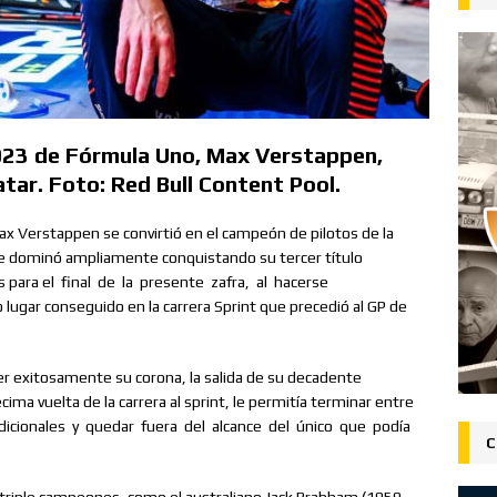
023 de Fórmula Uno, Max Verstappen,
atar. Foto: Red Bull Content Pool.
x Verstappen se convirtió en el campeón de pilotos de la
 dominó ampliamente conquistando su tercer título
 para el
final
de
la
presente
zafra,
al
hacerse
ugar conseguido en la carrera Sprint que precedió al GP de
er exitosamente su corona, la salida de su decadente
ma vuelta de la carrera al sprint, le permitía terminar entre
dicionales
y
quedar
fuera
del
alcance
del
único
que
podía
C
s triple campeones, como el australiano Jack Brabham (1959,