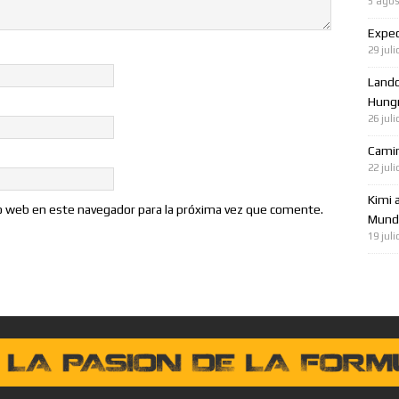
5 agos
Expec
29 juli
Lando
Hungr
26 juli
Cami
22 juli
Kimi 
io web en este navegador para la próxima vez que comente.
Mundo
19 juli