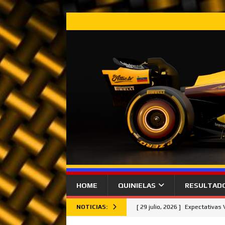
HOME
QUINIELAS
RESULTAD
NOTICIAS:
[ 29 julio, 2026 ]
Expectativas
[ 26 julio, 2026 ]
Lando Norris 