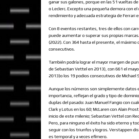
ganar sus galones, porque en las 51 vueltas de
o Leclerc. Excepto una pequeña demora con el m
rendimiento y adecuada estrategia de Ferrari e
Con 8 eventos restantes, tres de ellos con carr
puede aumentar o superar sus propias marcas.
(2022). Con 364 hasta el presente, el máximo 
consecutivos.
También podría lograr el mayor margen de punt
de Sebastian Vettel en 2013), con 661 el mayo
2013)o los 19 podios consecutivos de Michael 
Aunque los números son simplemente datos es
importancia, reflejan el grado y tipo de domini
duplas del pasado: Juan Manuel Fangio con cualqu
Clark y Lotus en los 60; McLaren con Alain Pros
inicio de este milenio; Sebastian Vettel con R
Pero, para ninguno el éxito ha sido eterno y to
seguir con los triunfos y logros. Verstappen d
es temporal y a veces efímero.