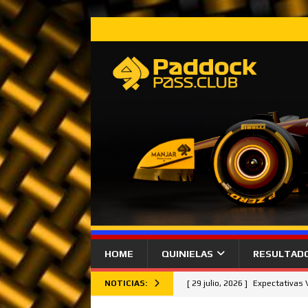
HOME
QUINIELAS
RESULTAD
NOTICIAS:
[ 29 julio, 2026 ]
Expectativas
[ 26 julio, 2026 ]
Lando Norris 