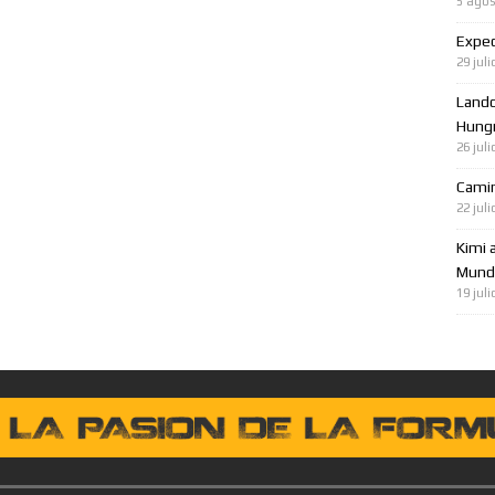
5 agos
Expec
29 juli
Lando
Hungr
26 juli
Cami
22 juli
Kimi 
Mundo
19 juli