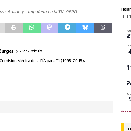
Hola
za. Amigo y compañero en la TV. QEPD.
0:0
A
2
SE
Burger
227 Artículo
 Comisión Médica de la FÍA para F1 (1995-2015).
SE
1
SE
2
OC
Ver ca
Q