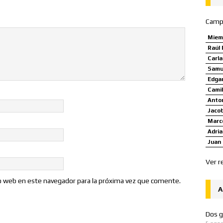
Camp
Miem
Raúl 
Carl
Samue
Edgar
Camil
Anto
Jaco
Marco
Adria
Juan 
Ver r
io web en este navegador para la próxima vez que comente.
A
Dos g