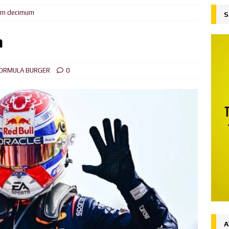
m decimum
S
ejado
FORMULA BURGER
su liderazgo en el Campeonato del Mundo ganando en Spa desde
m
ón
FORMULA BURGER
ORMULA BURGER
0
al
FORMULA BURGER
 la victoria en Silverstone, Russell 2do, Hamilton 3ro.
NOTICIAS
Ingenuo
FORMULA BURGER
desde la Pole el Gran Premio de Austria
NOTICIAS
iones (Y y Z)
FORMULA BURGER
A