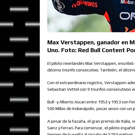
Max Verstappen, ganador en Mo
Uno. Foto: Red Bull Content Poo
El piloto neerlandés Max Verstappen, inscribió 
décimo triunfo consecutivo. También, el décimo
Con el extraordinario registro, Verstappen ade
Sebastian Vettel con 9 triunfos consecutivos
Bull- y Alberto Ascari entre 1952 y 1953 con Fer
500 Millas de Indianápolis, pocas veces con un p
A pesar de la hazaña, el gran premio de Italia
Sainz y Ferrari. Para comenzar, el piloto español
tiempo de la vuelta al circuito de 5793 metro