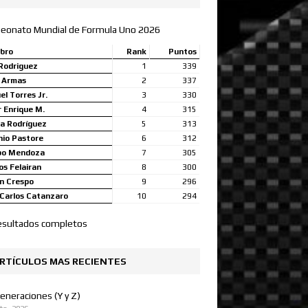
eonato Mundial de Formula Uno 2026
bro
Rank
Puntos
Rodriguez
1
339
a Armas
2
337
l Torres Jr.
3
330
 Enrique M.
4
315
a Rodríguez
5
313
nio Pastore
6
312
bo Mendoza
7
305
s Felairan
8
300
n Crespo
9
296
Carlos Catanzaro
10
294
esultados completos
RTÍCULOS MAS RECIENTES
eneraciones (Y y Z)