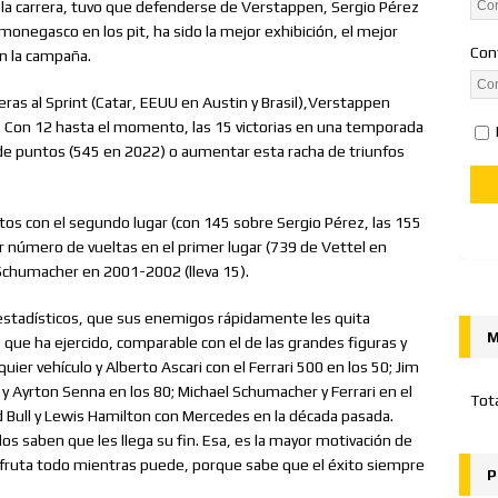
 la carrera, tuvo que defenderse de Verstappen, Sergio Pérez
onegasco en los pit, ha sido la mejor exhibición, el mejor
Con
n la campaña.
eras al Sprint (Catar, EEUU en Austin y Brasil),Verstappen
 Con 12 hasta el momento, las 15 victorias en una temporada
de puntos (545 en 2022) o aumentar esta racha de triunfos
os con el segundo lugar (con 145 sobre Sergio Pérez, las 155
r número de vueltas en el primer lugar (739 de Vettel en
Schumacher en 2001-2002 (lleva 15).
tadísticos, que sus enemigos rápidamente les quita
M
o que ha ejercido, comparable con el de las grandes figuras y
ier vehículo y Alberto Ascari con el Ferrari 500 en los 50; Jim
t y Ayrton Senna en los 80; Michael Schumacher y Ferrari en el
Tot
ed Bull y Lewis Hamilton con Mercedes en la década pasada.
dos saben que les llega su fin. Esa, es la mayor motivación de
isfruta todo mientras puede, porque sabe que el éxito siempre
P