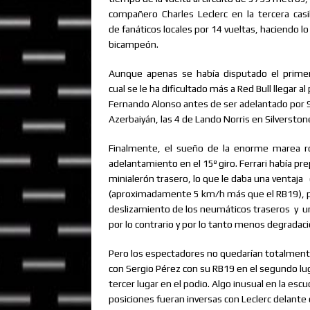
compañero
Charles
Leclerc
en
la
tercera
casi
de fanáticos locales por 14 vueltas, haciendo l
bicampeón.
Aunque
apenas
se
había
disputado
el
prime
cual se le ha dificultado más a Red Bull llegar 
Fernando Alonso antes de ser adelantado por Se
Azerbaiyán, las 4 de Lando Norris en Silverst
Finalmente,
el
sueño
de
la
enorme
marea
r
adelantamiento en el 15º giro. Ferrari había 
minialerón trasero, lo que le daba una ventaja
(aproximadamente 5 km/h más que el RB19), p
deslizamiento de los neumáticos traseros
y
u
por lo contrario y por lo tanto menos degradaci
Pero los espectadores no quedarían totalmente 
con Sergio Pérez con su RB19 en el segundo lug
tercer lugar en el podio. Algo inusual en la esc
posiciones fueran inversas con Leclerc delante 