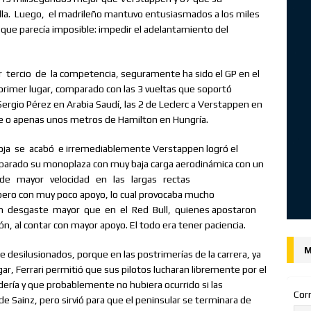
lla.
Luego,
el madrileño mantuvo entusiasmados a los miles
o que parecía imposible: impedir el adelantamiento del
r
tercio
de
la competencia, seguramente ha sido el GP en el
al primer lugar, comparado con las 3 vueltas que soportó
rgio Pérez en Arabia Saudí, las 2 de Leclerc a Verstappen en
one o apenas unos metros de Hamilton en Hungría.
oja
se
acabó
e irremediablemente Verstappen logró el
preparado su monoplaza con muy baja carga aerodinámica con un
de
mayor
velocidad
en
las
largas
rectas
ero con muy poco apoyo, lo cual provocaba mucho
n
desgaste
mayor
que
en
el
Red
Bull,
quienes apostaron
ón, al contar con mayor apoyo. El todo era tener paciencia.
M
desilusionados, porque en las postrimerías de la carrera, ya
ar, Ferrari permitió que sus pilotos lucharan libremente por el
udería y que probablemente no hubiera ocurrido si las
Cor
de Sainz, pero sirvió para que el peninsular se terminara de