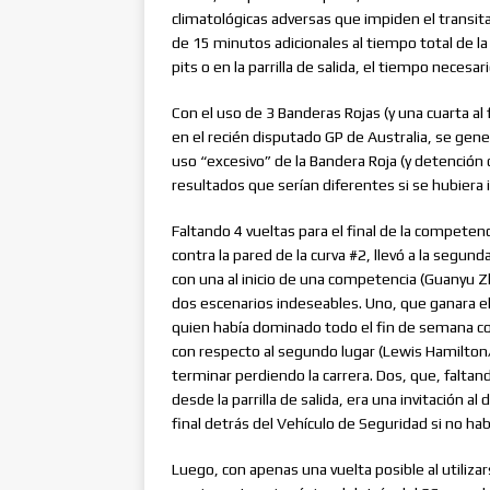
climatológicas adversas que impiden el transit
de 15 minutos adicionales al tiempo total de l
pits o en la parrilla de salida, el tiempo necesari
Con el uso de 3 Banderas Rojas (y una cuarta al f
en el recién disputado GP de Australia, se gen
uso “excesivo” de la Bandera Roja (y detención 
resultados que serían diferentes si se hubiera
Faltando 4 vueltas para el final de la competen
contra la pared de la curva #2, llevó a la segun
con una al inicio de una competencia (Guanyu Zh
dos escenarios indeseables. Uno, que ganara el
quien había dominado todo el fin de semana co
con respecto al segundo lugar (Lewis Hamilton
terminar perdiendo la carrera. Dos, que, faltand
desde la parrilla de salida, era una invitación a
final detrás del Vehículo de Seguridad si no h
Luego, con apenas una vuelta posible al utilizar