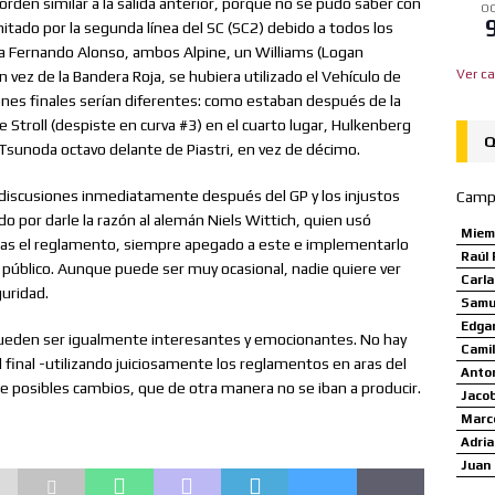
l orden similar a la salida anterior, porque no se pudo saber con
OC
mitado por la segunda línea del SC (SC2) debido a todos los
n a Fernando Alonso, ambos Alpine, un Williams (Logan
Ver ca
n vez de la Bandera Roja, se hubiera utilizado el Vehículo de
ones finales serían diferentes: como estaban después de la
e Stroll (despiste en curva #3) en el cuarto lugar, Hulkenberg
Q
y Tsunoda octavo delante de Piastri, en vez de décimo.
discusiones inmediatamente después del GP y los injustos
Camp
o por darle la razón al alemán Niels Wittich, quien usó
Miem
cias el reglamento, siempre apegado a este e implementarlo
Raúl 
 y público. Aunque puede ser muy ocasional, nadie quiere ver
Carl
guridad.
Samue
Edgar
pueden ser igualmente interesantes y emocionantes. No hay
Camil
 final -utilizando juiciosamente los reglamentos en aras del
Anto
e posibles cambios, que de otra manera no se iban a producir.
Jaco
Marco
Adria
Juan 