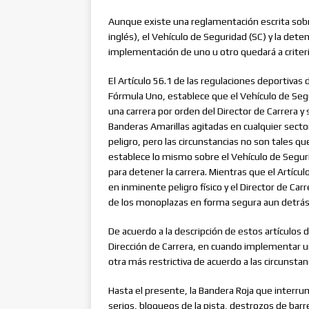
[ 28 junio, 2026 ]
Russell Gana 
Aunque existe una reglamentación escrita sobre
[ 5 agosto, 2026 ]
Dos generaci
inglés), el Vehículo de Seguridad (SC) y la dete
implementación de uno u otro quedará a criterio
El Artículo 56.1 de las regulaciones deportivas 
Fórmula Uno, establece que el Vehículo de Segur
una carrera por orden del Director de Carrera
Banderas Amarillas agitadas en cualquier sect
peligro, pero las circunstancias no son tales qu
establece lo mismo sobre el Vehículo de Segurid
para detener la carrera. Mientras que el Artícul
en inminente peligro físico y el Director de Car
de los monoplazas en forma segura aun detrás 
De acuerdo a la descripción de estos artículos
Dirección de Carrera, en cuando implementar u
otra más restrictiva de acuerdo a las circunstan
Hasta el presente, la Bandera Roja que interrum
serios, bloqueos de la pista, destrozos de bar