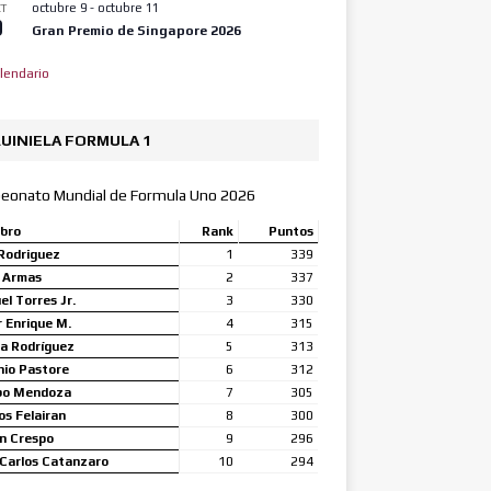
octubre 9
-
octubre 11
T
9
Gran Premio de Singapore 2026
lendario
UINIELA FORMULA 1
eonato Mundial de Formula Uno 2026
bro
Rank
Puntos
Rodriguez
1
339
a Armas
2
337
l Torres Jr.
3
330
 Enrique M.
4
315
a Rodríguez
5
313
nio Pastore
6
312
bo Mendoza
7
305
s Felairan
8
300
n Crespo
9
296
Carlos Catanzaro
10
294