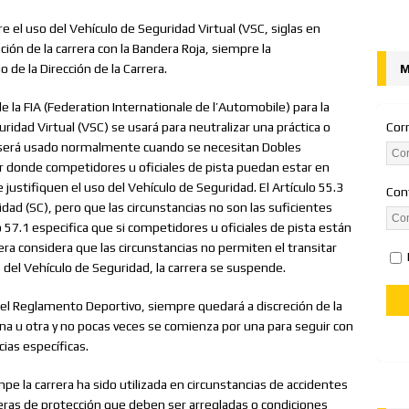
desde la Pole el Gran Premio de Austria
NOTICIAS
 el uso del Vehículo de Seguridad Virtual (VSC, siglas en
ones (Y y Z)
FORMULA BURGER
nción de la carrera con la Bandera Roja, siempre la
 de la Dirección de la Carrera.
M
de la FIA (Federation Internationale de l’Automobile) para la
idad Virtual (VSC) se usará para neutralizar una práctica o
Cor
 y será usado normalmente cuando se necesitan Dobles
or donde competidores u oficiales de pista puedan estar en
e justifiquen el uso del Vehículo de Seguridad. El Artículo 55.3
Con
ad (SC), pero que las circunstancias no son las suficientes
o 57.1 especifica que si competidores u oficiales de pista están
rera considera que las circunstancias no permiten el transitar
del Vehículo de Seguridad, la carrera se suspende.
 del Reglamento Deportivo, siempre quedará a discreción de la
na u otra y no pocas veces se comienza por una para seguir con
cias específicas.
pe la carrera ha sido utilizada en circunstancias de accidentes
reras de protección que deben ser arregladas o condiciones