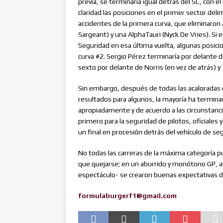
previa, se terminaría igual detrás del SC, con e
claridad las posiciones en el primer sector deli
accidentes de la primera curva, que eliminaro
Sargeant) y una AlphaTauri (Nyck De Vries). Si e
Seguridad en esa última vuelta, algunas posici
curva #2. Sergio Pérez terminaría por delante d
sexto por delante de Norris (en vez de atrás) 
Sin embargo, después de todas las acaloradas 
resultados para algunos, la mayoría ha terminad
apropiadamente y de acuerdo a las circunstan
primero para la seguridad de pilotos, oficiales
un final en procesión detrás del vehículo de se
No todas las carreras de la máxima categoría 
que quejarse; en un aburrido y monótono GP, al
espectáculo- se crearon buenas expectativas d
formulaburgerf1@gmail.com