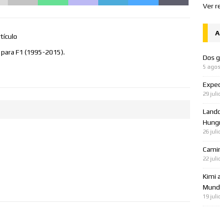
Ver r
A
tículo
A para F1 (1995-2015).
Dos g
5 agos
Expec
29 juli
Lando
Hungr
26 juli
Cami
22 juli
Kimi 
Mundo
19 juli