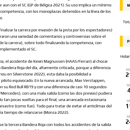
ar aun con el SC (GP de Bélgica 2021). Su uso implica un mínimo
M
a competencia, con los monoplazas detenidos en la línea de los
o.
Tot
inalizar la carrera por invasión de la pista por los espectadores)
eraron una variedad de comentarios y controversias sobre el
P
de la carrera), sobre todo finalizando la competencia, con
 implementado el SC.
Hola
cia, el accidente de Kevin Magnussen (HAAS/Ferrari) al chocar
da Bandera Roja del día, altamente criticada, porque a diferencia
A
2
ou en Silverstone 2022), esta daba la posibilidad a
 piloto equivocado. En la nueva arrancada, Max Verstappen,
SE
n su Red Bull RB19 y con una diferencia de casi 10 segundos
/Mercedes), con una mala salida (como las dos previas) pudiera
o tan pocas vueltas para el final, una arrancada estacionaria
SE
1
l desastre (como fue). Todo para tratar de evitar el anticlímax del
abía tiempo de relanzarse (Monza 2022).
SE
2
se la tercera Bandera Roja con todos los accidentes de la salida