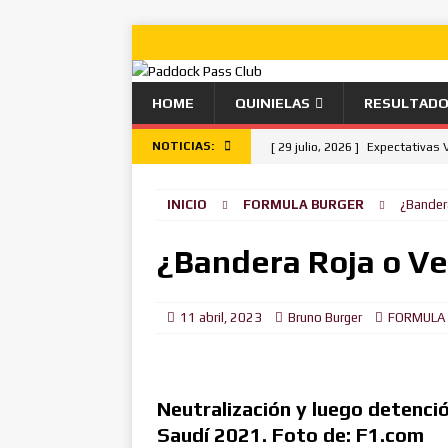
HOME
QUINIELAS
RESULTAD
NOTICIAS:
[ 29 julio, 2026 ]
Expectativas 
[ 26 julio, 2026 ]
Lando Norris g
INICIO
FORMULA BURGER
¿Bander
[ 22 julio, 2026 ]
Camino despe
[ 19 julio, 2026 ]
Kimi aumenta 
¿Bandera Roja o Ve
la pole.
NOTICIAS
[ 15 julio, 2026 ]
Autoregulaci
11 abril, 2023
Bruno Burger
FORMULA
[ 9 julio, 2026 ]
Anticlimax Tot
[ 5 julio, 2026 ]
Leclerc se lleva
Neutralización y luego detenció
[ 2 julio, 2026 ]
El Astuto y el 
Saudí 2021. Foto de: F1.com