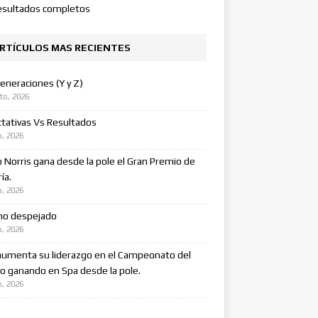
esultados completos
RTÍCULOS MAS RECIENTES
eneraciones (Y y Z)
to, 2026
tativas Vs Resultados
o, 2026
 Norris gana desde la pole el Gran Premio de
ía.
o, 2026
no despejado
o, 2026
aumenta su liderazgo en el Campeonato del
 ganando en Spa desde la pole.
o, 2026