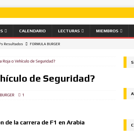
OS
CALENDARIO
LECTURAS
MIEMBROS
Vs Resultados
FORMULA BURGER
ana desde la pole el Gran Premio de Hungría.
NOTICIAS
a Roja o Vehículo de Seguridad?
S
jado
FORMULA BURGER
su liderazgo en el Campeonato del Mundo ganando en Spa desde
hículo de Seguridad?
A
ón
FORMULA BURGER
 BURGER
1
al
FORMULA BURGER
 la victoria en Silverstone, Russell 2do, Hamilton 3ro.
NOTICIAS
n de la carrera de F1 en Arabia
C
Ingenuo
FORMULA BURGER