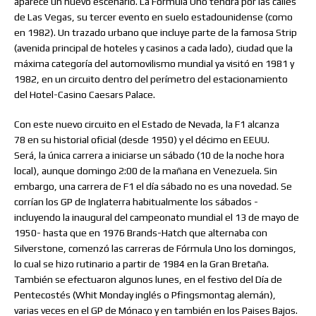
aparece un nuevo escenario. La Fórmula Uno tendrá por las calles
de Las Vegas, su tercer evento en suelo estadounidense (como
en 1982). Un trazado urbano que incluye parte de la famosa Strip
(avenida principal de hoteles y casinos a cada lado), ciudad que la
máxima categoría del automovilismo mundial ya visitó en 1981 y
1982, en un circuito dentro del perímetro del estacionamiento
del Hotel-Casino Caesars Palace.
Con este nuevo circuito en el Estado de Nevada, la F1 alcanza
78 en su historial oficial (desde 1950) y el décimo en EEUU.
Será, la única carrera a iniciarse un sábado (10 de la noche hora
local), aunque domingo 2:00 de la mañana en Venezuela. Sin
embargo, una carrera de F1 el día sábado no es una novedad. Se
corrían los GP de Inglaterra habitualmente los sábados -
incluyendo la inaugural del campeonato mundial el 13 de mayo de
1950- hasta que en 1976 Brands-Hatch que alternaba con
Silverstone, comenzó las carreras de Fórmula Uno los domingos,
lo cual se hizo rutinario a partir de 1984 en la Gran Bretaña.
También se efectuaron algunos lunes, en el festivo del Día de
Pentecostés (Whit Monday inglés o Pfingsmontag alemán),
varias veces en el GP de Mónaco y en también en los Paises Bajos.