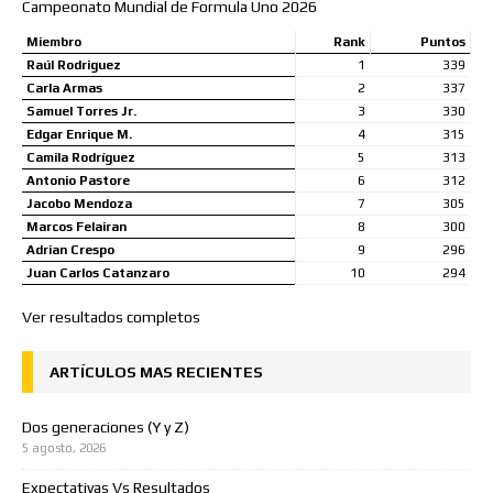
Campeonato Mundial de Formula Uno 2026
Miembro
Rank
Puntos
Raúl Rodriguez
1
339
Carla Armas
2
337
Samuel Torres Jr.
3
330
Edgar Enrique M.
4
315
Camila Rodríguez
5
313
Antonio Pastore
6
312
Jacobo Mendoza
7
305
Marcos Felairan
8
300
Adrian Crespo
9
296
Juan Carlos Catanzaro
10
294
Ver resultados completos
ARTÍCULOS MAS RECIENTES
Dos generaciones (Y y Z)
5 agosto, 2026
Expectativas Vs Resultados