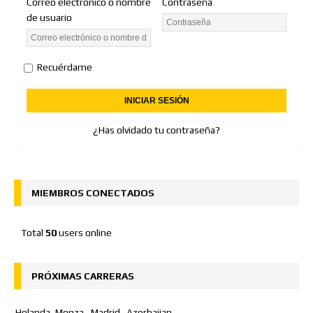
Correo electrónico o nombre
Contraseña
de usuario
Recuérdame
¿Has olvidado tu contraseña?
MIEMBROS CONECTADOS
Total
50
users online
PRÓXIMAS CARRERAS
Holanda
Monza
Madrid
Azerbaijan