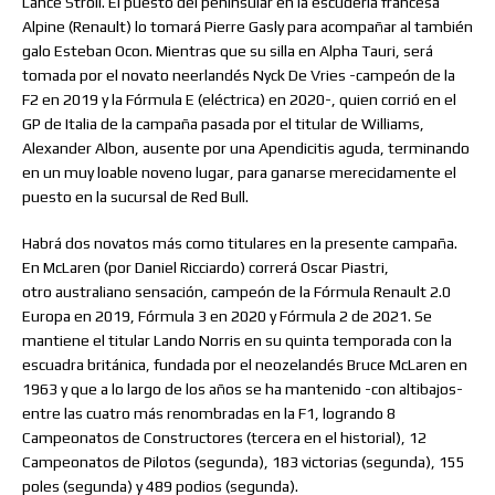
Lance Stroll. El puesto del peninsular en la escudería francesa
Alpine (Renault) lo tomará Pierre Gasly para acompañar al también
galo Esteban Ocon. Mientras que su silla en Alpha Tauri, será
tomada por el novato neerlandés Nyck De Vries -campeón de la
F2 en 2019 y la Fórmula E (eléctrica) en 2020-, quien corrió en el
GP de Italia de la campaña pasada por el titular de Williams,
Alexander Albon, ausente por una Apendicitis aguda, terminando
en un muy loable noveno lugar, para ganarse merecidamente el
puesto en la sucursal de Red Bull.
Habrá dos novatos más como titulares en la presente campaña.
En McLaren (por Daniel Ricciardo) correrá Oscar Piastri,
otro australiano sensación, campeón de la Fórmula Renault 2.0
Europa en 2019, Fórmula 3 en 2020 y Fórmula 2 de 2021. Se
mantiene el titular Lando Norris en su quinta temporada con la
escuadra británica, fundada por el neozelandés Bruce McLaren en
1963 y que a lo largo de los años se ha mantenido -con altibajos-
entre las cuatro más renombradas en la F1, logrando 8
Campeonatos de Constructores (tercera en el historial), 12
Campeonatos de Pilotos (segunda), 183 victorias (segunda), 155
poles (segunda) y 489 podios (segunda).