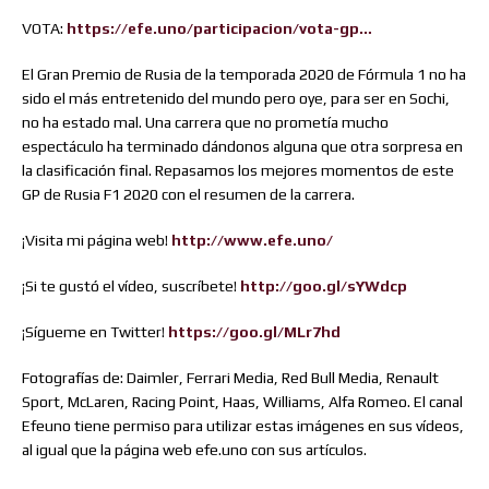
VOTA:
https://efe.uno/participacion/vota-gp…
El Gran Premio de Rusia de la temporada 2020 de Fórmula 1 no ha
sido el más entretenido del mundo pero oye, para ser en Sochi,
no ha estado mal. Una carrera que no prometía mucho
espectáculo ha terminado dándonos alguna que otra sorpresa en
la clasificación final. Repasamos los mejores momentos de este
GP de Rusia F1 2020 con el resumen de la carrera.
¡Visita mi página web!
http://www.efe.uno/
¡Si te gustó el vídeo, suscríbete!
http://goo.gl/sYWdcp
¡Sígueme en Twitter!
https://goo.gl/MLr7hd
Fotografías de: Daimler, Ferrari Media, Red Bull Media, Renault
Sport, McLaren, Racing Point, Haas, Williams, Alfa Romeo. El canal
Efeuno tiene permiso para utilizar estas imágenes en sus vídeos,
al igual que la página web efe.uno con sus artículos.