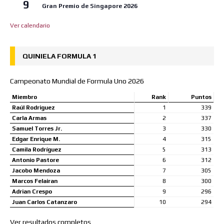
9
Gran Premio de Singapore 2026
Ver calendario
QUINIELA FORMULA 1
Campeonato Mundial de Formula Uno 2026
Miembro
Rank
Puntos
Raúl Rodriguez
1
339
Carla Armas
2
337
Samuel Torres Jr.
3
330
Edgar Enrique M.
4
315
Camila Rodríguez
5
313
Antonio Pastore
6
312
Jacobo Mendoza
7
305
Marcos Felairan
8
300
Adrian Crespo
9
296
Juan Carlos Catanzaro
10
294
Ver resultados completos