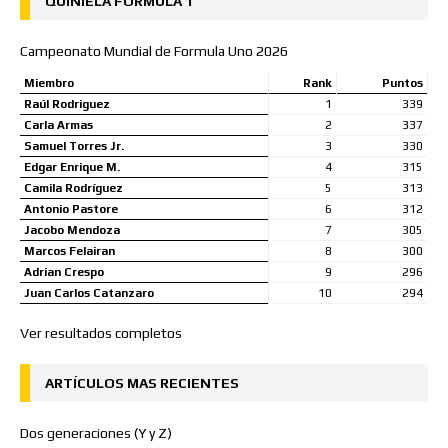
QUINIELA FORMULA 1
Campeonato Mundial de Formula Uno 2026
Miembro
Rank
Puntos
Raúl Rodriguez
1
339
Carla Armas
2
337
Samuel Torres Jr.
3
330
Edgar Enrique M.
4
315
Camila Rodríguez
5
313
Antonio Pastore
6
312
Jacobo Mendoza
7
305
Marcos Felairan
8
300
Adrian Crespo
9
296
Juan Carlos Catanzaro
10
294
Ver resultados completos
ARTÍCULOS MAS RECIENTES
Dos generaciones (Y y Z)