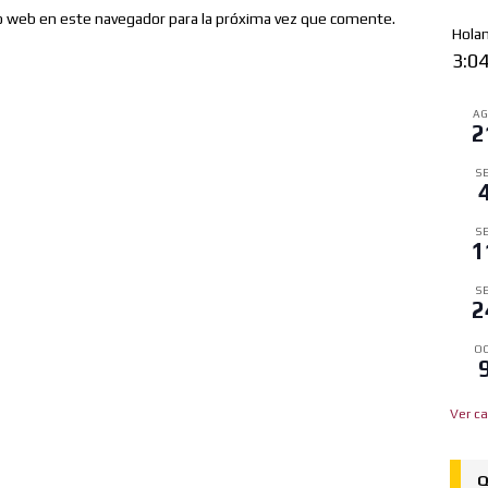
io web en este navegador para la próxima vez que comente.
Hola
3:0
A
2
SE
SE
1
SE
2
OC
Ver ca
Q