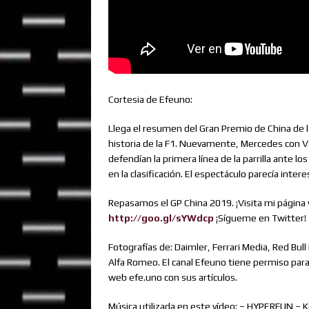
Cortesia de Efeuno:
Llega el resumen del Gran Premio de China de
historia de la F1. Nuevamente, Mercedes con Va
defendían la primera línea de la parrilla ante lo
en la clasificación. El espectáculo parecía inte
Repasamos el GP China 2019. ¡Visita mi página
http://goo.gl/sYWdcp
¡Sígueme en Twitter!
Fotografías de: Daimler, Ferrari Media, Red Bul
Alfa Romeo. El canal Efeuno tiene permiso para 
web efe.uno con sus artículos.
Música utilizada en este vídeo: – HYPERFUN 