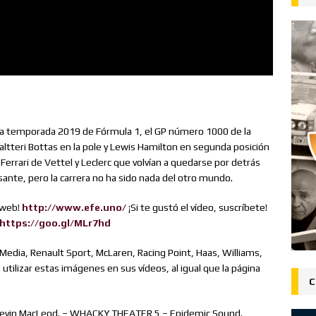
 la temporada 2019 de Fórmula 1, el GP número 1000 de la
ltteri Bottas en la pole y Lewis Hamilton en segunda posición
s Ferrari de Vettel y Leclerc que volvían a quedarse por detrás
resante, pero la carrera no ha sido nada del otro mundo.
 web!
http://www.efe.uno/
¡Si te gustó el vídeo, suscríbete!
https://goo.gl/MLr7hd
l Media, Renault Sport, McLaren, Racing Point, Haas, Williams,
utilizar estas imágenes en sus vídeos, al igual que la página
C
– Kevin MacLeod. – WHACKY THEATER 5 – Epidemic Sound.