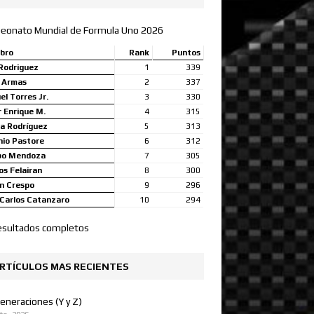
eonato Mundial de Formula Uno 2026
bro
Rank
Puntos
Rodriguez
1
339
a Armas
2
337
l Torres Jr.
3
330
 Enrique M.
4
315
a Rodríguez
5
313
nio Pastore
6
312
bo Mendoza
7
305
s Felairan
8
300
n Crespo
9
296
Carlos Catanzaro
10
294
esultados completos
RTÍCULOS MAS RECIENTES
eneraciones (Y y Z)