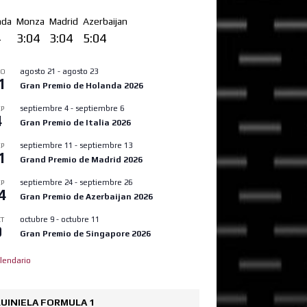
nda
Monza
Madrid
Azerbaijan
4
3:04
3:04
5:04
agosto 21
-
agosto 23
GO
1
Gran Premio de Holanda 2026
septiembre 4
-
septiembre 6
P
4
Gran Premio de Italia 2026
septiembre 11
-
septiembre 13
P
1
Grand Premio de Madrid 2026
septiembre 24
-
septiembre 26
P
4
Gran Premio de Azerbaijan 2026
octubre 9
-
octubre 11
T
9
Gran Premio de Singapore 2026
lendario
UINIELA FORMULA 1