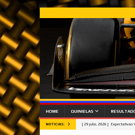
HOME
QUINIELAS
RESULTAD
NOTICIAS:
[ 29 julio, 2026 ]
Expectativas
[ 26 julio, 2026 ]
Lando Norris 