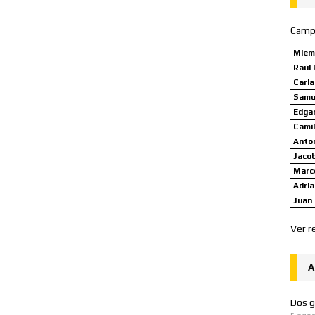
Camp
Miem
Raúl 
Carl
Samue
Edgar
Camil
Anto
Jaco
Marco
Adria
Juan 
Ver r
A
Dos g