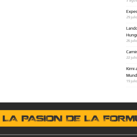
5 agos
Expec
29 juli
Lando
Hungr
26 juli
Cami
22 juli
Kimi 
Mundo
19 juli