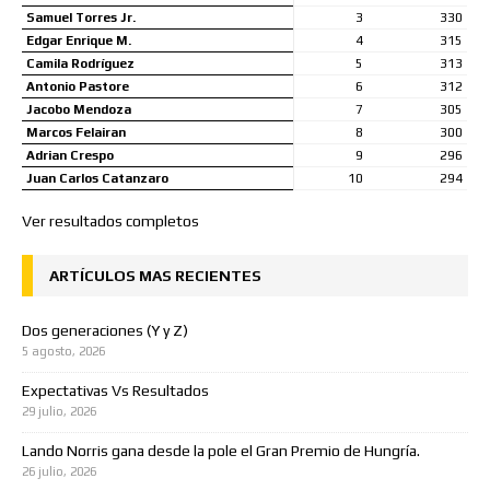
Samuel Torres Jr.
3
330
Edgar Enrique M.
4
315
Camila Rodríguez
5
313
Antonio Pastore
6
312
Jacobo Mendoza
7
305
Marcos Felairan
8
300
Adrian Crespo
9
296
Juan Carlos Catanzaro
10
294
Ver resultados completos
ARTÍCULOS MAS RECIENTES
Dos generaciones (Y y Z)
5 agosto, 2026
Expectativas Vs Resultados
29 julio, 2026
Lando Norris gana desde la pole el Gran Premio de Hungría.
26 julio, 2026